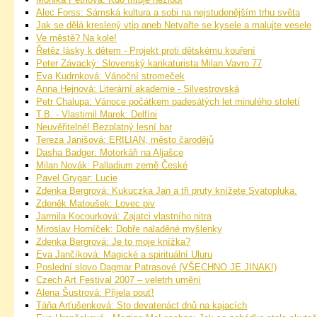
Alec Forss: Sámská kultura a sobi na nejstudenějším trhu světa
Jak se dělá kreslený vtip aneb Netvařte se kysele a malujte vesele
Ve městě? Na kole!
Řetěz lásky k dětem - Projekt proti dětskému kouření
Peter Závacký: Slovenský karikaturista Milan Vavro 77
Eva Kudrnková: Vánoční stromeček
Anna Hejnová: Literární akademie - Silvestrovská
Petr Chalupa: Vánoce počátkem padesátých let minulého století
T.B. - Vlastimil Marek: Delfíni
Neuvěřitelné! Bezplatný lesní bar
Tereza Janišová: ERILIAN, město čarodějů
Dasha Badger: Motorkáři na Aljašce
Milan Novák: Palladium země České
Pavel Grygar: Lucie
Zdenka Bergrová: Kukuczka Jan a tři pruty knížete Svatopluka.
Zdeněk Matoušek: Lovec piv
Jarmila Kocourková: Zajatci vlastního nitra
Miroslav Horníček: Dobře naladěné myšlenky
Zdenka Bergrová: Je to moje knížka?
Eva Jančíková: Magické a spirituální Uluru
Poslední slovo Dagmar Patrasové (VŠECHNO JE JINAK!)
Czech Art Festival 2007 – veletrh umění
Alena Šustrová: Přijela pouť!
Táňa Arťušenková: Sto devatenáct dnů na kajacích