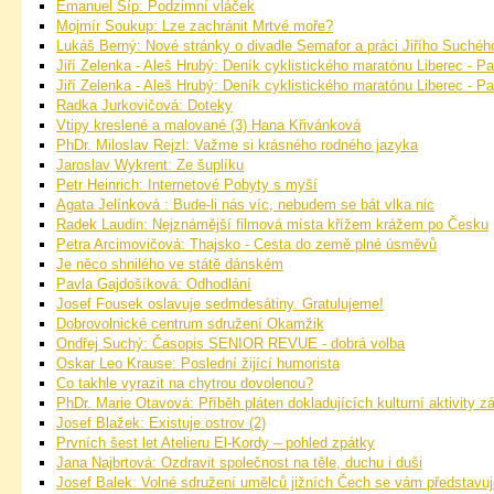
Emanuel Šíp: Podzimní vláček
Mojmír Soukup: Lze zachránit Mrtvé moře?
Lukáš Berný: Nové stránky o divadle Semafor a práci Jiřího Suchéh
Jiří Zelenka - Aleš Hrubý: Deník cyklistického maratónu Liberec - Pař
Jiří Zelenka - Aleš Hrubý: Deník cyklistického maratónu Liberec - Pař
Radka Jurkovičová: Doteky
Vtipy kreslené a malované (3) Hana Křivánková
PhDr. Miloslav Rejzl: Važme si krásného rodného jazyka
Jaroslav Wykrent: Ze šuplíku
Petr Heinrich: Internetové Pobyty s myší
Agata Jelínková : Bude-li nás víc, nebudem se bát vlka nic
Radek Laudin: Nejznámější filmová místa křížem krážem po Česku
Petra Arcimovičová: Thajsko - Cesta do země plné úsměvů
Je něco shnilého ve státě dánském
Pavla Gajdošíková: Odhodlání
Josef Fousek oslavuje sedmdesátiny. Gratulujeme!
Dobrovolnické centrum sdružení Okamžik
Ondřej Suchý: Časopis SENIOR REVUE - dobrá volba
Oskar Leo Krause: Poslední žijící humorista
Co takhle vyrazit na chytrou dovolenou?
PhDr. Marie Otavová: Příběh pláten dokladujících kulturní aktivity 
Josef Blažek: Existuje ostrov (2)
Prvních šest let Atelieru El-Kordy – pohled zpátky
Jana Najbrtová: Ozdravit společnost na těle, duchu i duši
Josef Balek: Volné sdružení umělců jižních Čech se vám představuj