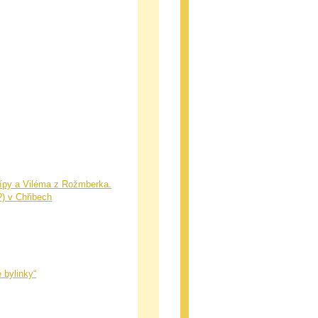
Lípy a Viléma z Rožmberka.
) v Chřibech
 bylinky“