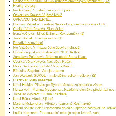
Český malíř KAMIL KUBÍK přítelem amerických prezidentů (2/2)
Plenky pro psy
Ivo Antušek: S naháči ve vodním parku
Oskar Leo Krause: V jámě lvové
OPRAVDU NÁDHERNÉ...
Přemysl Veverka: Josefina Napravilová, čestná občanka Lidic
Cecilka Věra Pexová: Slunečnice
Irena Voštová - Miloš Bařinka: Rok osmičky (1)
Josef Blažek: Existuje ostrov (1)
Pravdivé zamyšlení
Ivo Antušek: V muzeu čokoládových obrazů
Portrét originálního malíře: ZDENĚK HAJNÝ
Jaroslava Paštiková: Městem chodí Santa Klaus
Cecilka Věra Pexová: Náš děda Pašák
Mirka Beňovská: Florida / Miami Beach
Břetislav Stejskal: Vozejk zdarma
Jan Waldauf: SOKOL – malé dějiny velké myšlenky (2)
Písničkář, který nezemřel
Karel Hruška: Plavba po Rýnu a Moselu za historií a vínem
Honza Volf - Martina McLenehan: Každému sluníčku předchází noc
Jaroslav Wykrent: Slušně i hanbatě
Karel Bůna: Všude žijí lidé
Martina McLenehan: Vítejte v rozmarné Rozmarýně
Přední sólisté Baletu Národního divadla úspěšně hostovali na Taiwa
Luděk Kocourek: Francouzské nebe je nejen krásné, voní