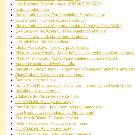
Ivan Fontana: Stokrát krátce - ŘÍMSKÉ ROŠÁDY
Bajka o jedné myši
Radka Jurkovičová: Černá hodinka / Strýček Jiskra
Jana a Karel Hruškovi: Azorské ostrovy
Radka Jurkovičová: Moje první láska / Čínský kačer / "ALE"
Eva Sitta - Mirek Koutský: Malé okénko do minulosti
Eva Jiřičková: Je-li oko oknem do duše...
Lidé přicházejí do našich životů ...
Eliška Peroutková: Ty svatý pražský orloji
PhDr. Miroslav Kovářík: Mladí básníci - skutečně vyvolení své gene
PhDr. Milan Novák: Pozvánka na Audienci u císaře Karla I.
Barbora Kozáková: Dřevěná loďka
NeKulturní večery budou již za měsíc propagovat neznámé umělce 
Alois Ambrůz: Co s českým pokladem?
Dan Holk: Hry se slovy
Druhý Karel May žije, bydlí v naší zemi a jmenuje se David Gruber
NeKultura.cz na internetu
Z Liberce do Paříže na kole za 7 dní
Josef Blažek: Existuje ostrov (9)
Petr Feyfar: Kdoví, kdo v tom byl taky namočený
Ivan Kraus slaví sedmdesátiny! Gratulujeme!
Petr Hroch Binder: Putování Hrocha
Helena Rösslerová: Psohlavci mezi námi
Josef Blažek: Existuje ostrov (6)
Oskar Leo Krause: Je to věda pro medvěda