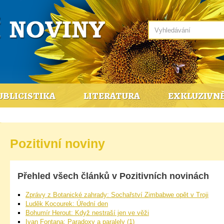
UBLICISTIKA
LITERATURA
EXKLUZIVN
Pozitivní noviny
Přehled všech článků v Pozitivních novinách
Zprávy z Botanické zahrady: Sochařství Zimbabwe opět v Troji
Luděk Kocourek: Úřední den
Bohumír Herout: Když nestraší jen ve věži
Ivan Fontana: Paradoxy a paralely (1)