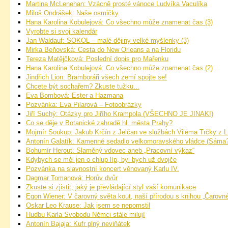
Martina McLenehan: Vzácně prosté vánoce Ludvíka Vaculíka
Miloš Ondrášek: Naše osmičky
Hana Karolina Kobulejová: Co všechno může znamenat čas (3)
Vyrobte si svoj kalendár
Jan Waldauf: SOKOL – malé dějiny velké myšlenky (3)
Mirka Beňovská: Cesta do New Orleans a na Floridu
Tereza Matějčková: Poslední dopis pro Mařenku
Hana Karolina Kobulejová: Co všechno může znamenat čas (2)
Jindřich Lion: Bramboráři všech zemí spojte se!
Chcete být sochařem? Zkuste tužku...
Eva Bombová: Ester a Hazmana
Pozvánka: Eva Pilarová – Fotoobrázky
Jiří Suchý: Otázky pro Jiřího Krampola (VŠECHNO JE JINAK!)
Co se děje v Botanické zahradě hl. města Prahy?
Mojmír Soukup: Jakub Krčín z Jelčan ve službách Viléma Trčky z 
Antonín Galatík: Kamenné sedadlo velkomoravského vládce (Sáma?
Bohumír Herout: Slaměný vdovec aneb „Pracovní výkaz“
Kdybych se měl jen o chlup líp, byl bych už dvojče
Pozvánka na slavnostní koncert věnovaný Karlu IV.
Dagmar Tomanová: Horův dvůr
Zkuste si zjistit, jaký je převládající styl vaší komunikace
Egon Wiener: V čarovný světa kout, naší přírodou s knihou „Čarovné
Oskar Leo Krause: Jak jsem se nepomstil
Hudbu Karla Svobodu Němci stále milují
Antonín Bajaja: Kufr plný neviňátek