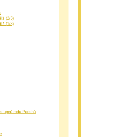
o
íž (2/3)
íž (1/3)
zástupců rodu Parishů
e