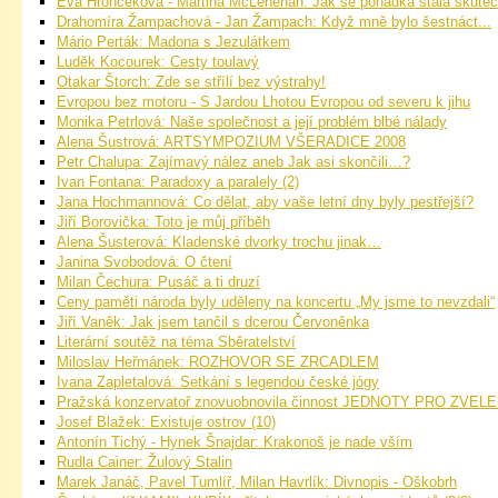
Eva Hrončeková - Martina McLenehan: Jak se pohádka stala skuteč
Drahomíra Žampachová - Jan Žampach: Když mně bylo šestnáct...
Mário Perták: Madona s Jezulátkem
Luděk Kocourek: Cesty toulavý
Otakar Štorch: Zde se střílí bez výstrahy!
Evropou bez motoru - S Jardou Lhotou Evropou od severu k jihu
Monika Petrlová: Naše společnost a její problém blbé nálady
Alena Šustrová: ARTSYMPOZIUM VŠERADICE 2008
Petr Chalupa: Zajímavý nález aneb Jak asi skončili…?
Ivan Fontana: Paradoxy a paralely (2)
Jana Hochmannová: Co dělat, aby vaše letní dny byly pestřejší?
Jiří Borovička: Toto je můj příběh
Alena Šusterová: Kladenské dvorky trochu jinak…
Janina Svobodová: O čtení
Milan Čechura: Pusáč a ti druzí
Ceny paměti národa byly uděleny na koncertu „My jsme to nevzdali“
Jiří Vaněk: Jak jsem tančil s dcerou Červoněnka
Literární soutěž na téma Sběratelství
Miloslav Heřmánek: ROZHOVOR SE ZRCADLEM
Ivana Zapletalová: Setkání s legendou české jógy
Pražská konzervatoř znovuobnovila činnost JEDNOTY PRO ZV
Josef Blažek: Existuje ostrov (10)
Antonín Tichý - Hynek Šnajdar: Krakonoš je nade vším
Rudla Cainer: Žulový Stalin
Marek Janáč, Pavel Tumlíř, Milan Havrlík: Divnopis - Oškobrh