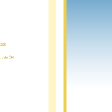
race
z celé ČR!