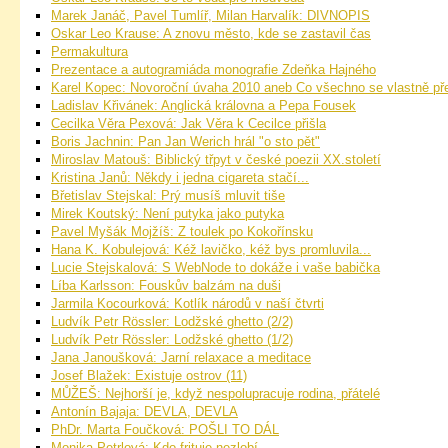
Marek Janáč, Pavel Tumlíř, Milan Harvalík: DIVNOPIS
Oskar Leo Krause: A znovu město, kde se zastavil čas
Permakultura
Prezentace a autogramiáda monografie Zdeňka Hajného
Karel Kopec: Novoroční úvaha 2010 aneb Co všechno se vlastně př
Ladislav Křivánek: Anglická královna a Pepa Fousek
Cecilka Věra Pexová: Jak Věra k Cecilce přišla
Boris Jachnin: Pan Jan Werich hrál "o sto pět"
Miroslav Matouš: Biblický třpyt v české poezii XX.století
Kristina Janů: Někdy i jedna cigareta stačí...
Břetislav Stejskal: Prý musíš mluvit tiše
Mirek Koutský: Není putyka jako putyka
Pavel Myšák Mojžíš: Z toulek po Kokořínsku
Hana K. Kobulejová: Kéž lavičko, kéž bys promluvila...
Lucie Stejskalová: S WebNode to dokáže i vaše babička
Líba Karlsson: Fouskův balzám na duši
Jarmila Kocourková: Kotlík národů v naší čtvrti
Ludvík Petr Rössler: Lodžské ghetto (2/2)
Ludvík Petr Rössler: Lodžské ghetto (1/2)
Jana Janoušková: Jarní relaxace a meditace
Josef Blažek: Existuje ostrov (11)
MŮŽEŠ: Nejhorší je, když nespolupracuje rodina, přátelé
Antonín Bajaja: DEVLA, DEVLA
PhDr. Marta Foučková: POŠLI TO DÁL
Monika Petrlová: Kdo frituje nezlobí