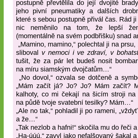
postupně převtělila do její dvojité brady
jeho pivní pneumatiky a dalších drobn
které s sebou postupně přivál čas. Rád ji z
nic neměnilo na tom, že lepší ž
(momentálně na svém podbřišku) snad a
„Mamino, mamino,“ polechtal ji na prsu, 
sliboval
v nemoci i ve zdraví, v bohat
tušit, že za pár let budeš nosit bomba
na míru siamským dvojčatům…“
„No dovol,“ ozvala se dotčeně a symbo
„Mám začít já? Jo? Jo? Mám začít? M
kalhoty, co mi čekají na šicím stroji na
na půdě tvoje svatební tesilky? Mám…“
„Ale no tak,“ pohladil ji po rameni, „vždy
a že…“
„Tak nezlob a hafni!“ skočila mu do řeči a
„Ha-úúú,“ zavyl jako nefalšovaný šakal a 