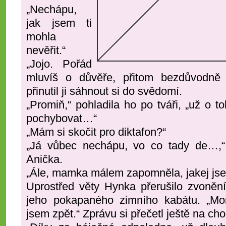
„Nechápu,
jak jsem ti
mohla
nevěřit.“
„Jojo. Pořád
mluvíš o důvěře, přitom bezdůvodně p
přinutil ji sáhnout si do svědomí.
„Promiň,“ pohladila ho po tváři, „už o
pochybovat…“
„Mám si skočit pro diktafon?“
„Já vůbec nechápu, vo co tady de…,“
Anička.
„Ále, mamka málem zapomněla, jakej j
Uprostřed věty Hynka přerušilo zvoněn
jeho pokapaného zimního kabátu. „Mom
jsem zpět.“ Zprávu si přečetl ještě na ch