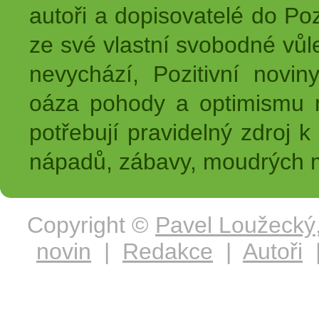
autoři a dopisovatelé do Pozi
ze své vlastní svobodné vůl
nevychází, Pozitivní novin
oáza pohody a optimismu na
potřebují pravidelný zdroj k 
nápadů, zábavy, moudrých m
Copyright ©
Pavel Loužecký
novin
|
Redakce
|
Autoři