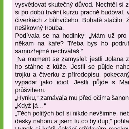
vysvětlovat skutečný důvod. Nechtěl si z
si po dobu trvání kurzu pracně budoval, 
čtverkách z bůhvíčeho. Bohatě stačilo, ž
nešikovný trouba.
Podívala se na hodinky: „Mám už pro 
někam na kafe? Třeba bys ho podruh
samozřejmě nechvátáš.“
Na moment se zamyslel: jestli Jolana zji
ho stáhne z kůže. Jestli se půjde nah
trojku a čtverku z přírodopisu, pokeca
vypadat jako idiot. Jestli půjde s Ma
průšvihem.
„Hynku,“ zamávala mu před očima šanone
„Když já…“
„Těch politých bot si nikdo nevšimne, neb
desky nahoru a jsem tu co by dup,“ pohla
Hynek si krátil čekání střídavým masko