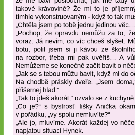
že mě baví poslouchat, jak mě tady už
takové krávovině? Že mi to je příjem
tímhle vykonstruovaným - když to tak m
„Chtěla jsem po tobě jednu jedinou věc…“ 
„Pochop, že opravdu nemůžu za to, že 
voraz. Já nevim, co víc chceš slyšet. M
botu, polil jsem si ji kávou ze školní
na rozbor, třeba mi pak uvěříš… A v
Nemůžeme se konečně začít bavit o něče
„Jak se s tebou můžu bavit, když mi do oč
Na chodbě práskly dveře. „Jsem doma,“
příšernej hlad!“
„Tak to jdeš akorát,“ ozvalo se z kuchyně
„Co je?“ s bystrostí lišky Anička oka
v pořádku, „vy spolu nemluvíte?“
„Ale jo, mluvíme. Akorát každej vo něčem
napjatou situaci Hynek.