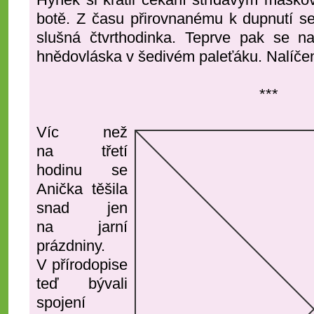
botě. Z času přirovnanému k dupnutí s
slušná čtvrthodinka. Teprve pak se na
hnědovláska v šedivém paleťáku. Nalíče
***
Víc než
na třetí
hodinu se
Anička těšila
snad jen
na jarní
prázdniny.
V přírodopise
teď bývali
spojení