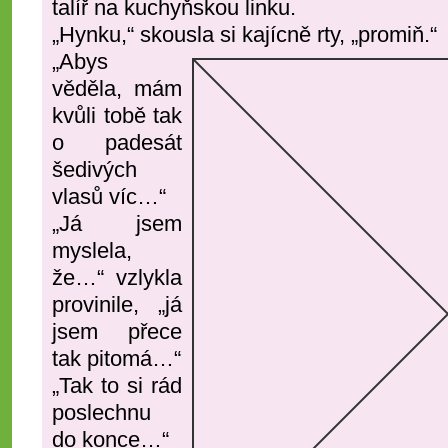
talíř na kuchyňskou linku.
„Hynku,“ skousla si kajícně rty, „promiň.“
„Abys
věděla, mám
kvůli tobě tak
o padesát
šedivých
vlasů víc…“
„Já jsem
myslela,
že…“ vzlykla
provinile, „já
jsem přece
tak pitomá…“
„Tak to si rád
poslechnu
do konce…“