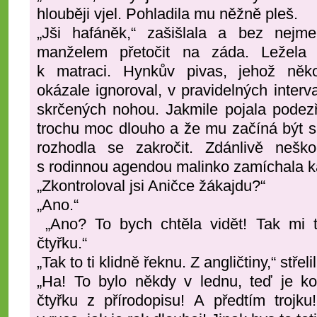
hlouběji vjel. Pohladila mu něžně pleš.
„Jši hafáněk,“ zašišlala a bez nejm
manželem přetočit na záda. Ležela t
k matraci. Hynkův pivas, jehož něko
okázale ignoroval, v pravidelných interv
skrčených nohou. Jakmile pojala podezř
trochu moc dlouho a že mu začíná být s
rozhodla se zakročit. Zdánlivě neš
s rodinnou agendou malinko zamíchala k
„Zkontroloval jsi Aničce žákajdu?“
„Ano.“
„Ano? To bych chtěla vidět! Tak mi t
čtyřku.“
„Tak to ti klidně řeknu. Z angličtiny,“ střel
„Ha! To bylo někdy v lednu, teď je ko
čtyřku z přírodopisu! A předtím trojk