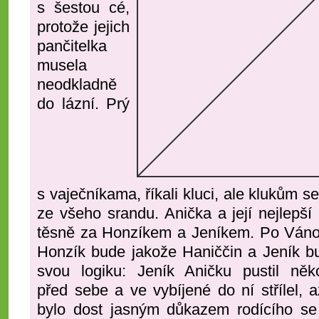
s šestou cé,
protože jejich
pančitelka
musela
neodkladně
do lázní. Prý
s vaječníkama, říkali kluci, ale klukům se
ze všeho srandu. Anička a její nejlepš
těsně za Honzíkem a Jeníkem. Po Vánoc
Honzík bude jakože Haniččin a Jeník bu
svou logiku: Jeník Aničku pustil něk
před sebe a ve vybíjené do ní střílel, 
bylo dost jasným důkazem rodícího se 