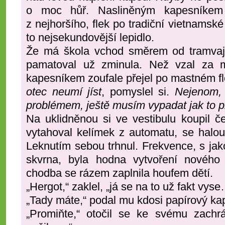
o moc hůř. Nasliněným kapesníkem s
z nejhoršího, flek po tradiční vietnamské
to nejsekundovější lepidlo.
Že má škola vchod směrem od tramvajo
pamatoval už zminula. Než vzal za m
kapesníkem zoufale přejel po mastném f
otec neumí jíst
, pomyslel si.
Nejenom,
problémem, ještě musím vypadat jak to 
Na uklidněnou si ve vestibulu koupil 
vytahoval kelímek z automatu, se halou
Leknutím sebou trhnul. Frekvence, s jak
skvrna, byla hodna vytvoření nového
chodba se rázem zaplnila houfem dětí.
„Hergot,“ zaklel, „já se na to už fakt vys
„Tady máte,“ podal mu kdosi papírový ka
„Promiňte,“ otočil se ke svému zachr