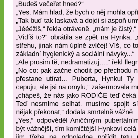
„Budeš večeřet hned?“
„Yes. Mám hlad, že bych o něj mohla opř
„Tak buď tak laskavá a dojdi si aspoň umý
„Jéééžiš,“ řekla otráveně, „mám je čistý,
„Vidíš to?“ obrátila se zpět na Hynka,
střehu, jinak nám úplně zvlčej! Víš, co 
základní hygienický a sociální návyky...“
„Ale prosim tě, nedramatizuj…,“ řekl fleg
„No co: pak začne chodit po přechodu 
přestane utírat… Puberta, Hynku! Ty 
cepuju, ale jsi na omylu,“ zašermovala
„chápeš, že nás jako RODIČE teď čeká ne
Teď nesmíme selhat, musíme spojit sí
nějak překonat,“ dodala smrtelně vážně.
„Yes,“ odpověděl Aniččiným pubertální
být vážnější, tím komičtější Hynkovi cel
jim třeba na odpoledne pořídit tetu n