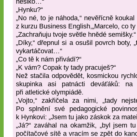
nešiko…“
„Hynku?“
„No né, to je náhoda,“ nevěřícně koukal
z kurzu
Business English,
„Marcelo, co
ty
„Zachraňuju tvoje světle hnědé semišky.“
„Díky,“ dřepnul si a osušil povrch boty,
vykartáčovat…“
„Co tě k nám přivádí?“
„K vám? Copak ty tady pracuješ?“
Než stačila odpovědět, kosmickou rychl
skupinka asi patnácti deváťáků: na 
při atletické olympiádě.
„Vojto,“ zakřičela za nimi, „tady nejs
Po splnění své pedagogické povinnost
k Hynkovi: „Jsem tu jako záskok za mateř
„Já?“ zaváhal na okamžik, „byl jsem tu
počítačové sítě a vracím se zpět do kanc