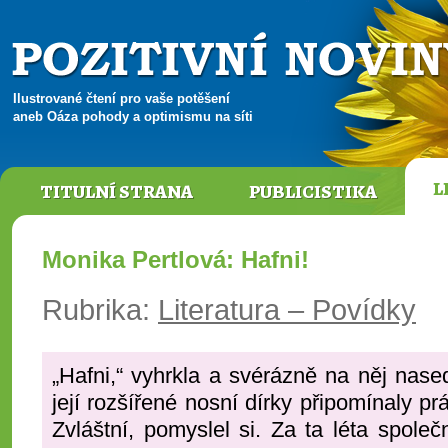
Ilustrované čtení pro vaše potěšení
aneb Oáza pohody a optimismu na síti
L
TITULNÍ STRANA
PUBLICISTIKA
Monika Pertlová: Hafni!
Rubrika:
Literatura – Povídky
„Hafni,“ vyhrkla a svérázně na něj nas
její rozšířené nosní dírky připomínaly p
Zvláštní, pomyslel si. Za ta léta společ