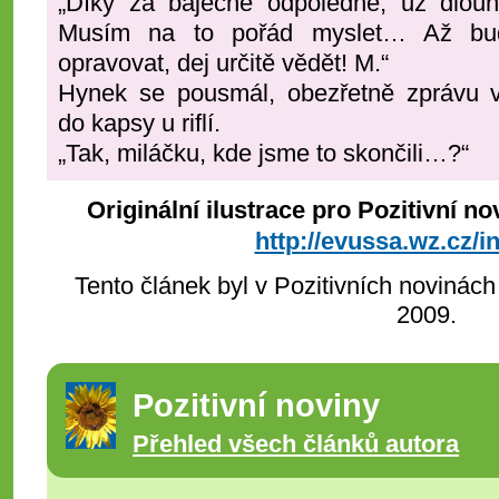
„Díky za báječné odpoledne, už dlouh
Musím na to pořád myslet… Až bu
opravovat, dej určitě vědět! M.“
Hynek se pousmál, obezřetně zprávu v
do kapsy u riflí.
„Tak, miláčku, kde jsme to skončili…?
Originální ilustrace pro Pozitivní 
http://evussa.wz.cz/i
Tento článek byl v Pozitivních novinách
2009.
Pozitivní noviny
Přehled všech článků autora