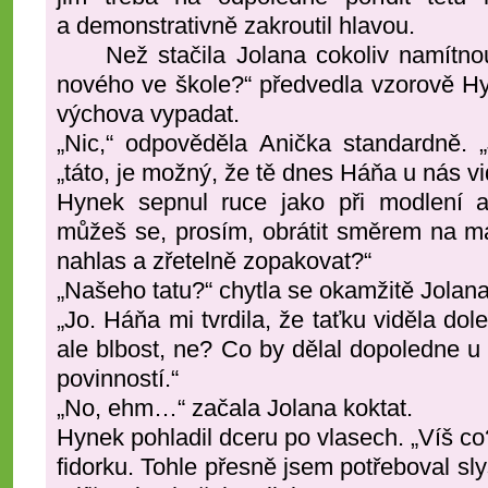
a demonstrativně zakroutil hlavou.
Než stačila Jolana cokoliv namítnout
nového ve škole?“ předvedla vzorově Hy
výchova vypadat.
„Nic,“ odpověděla Anička standardně. „
„táto, je možný, že tě dnes Háňa u nás vi
Hynek sepnul ruce jako při modlení a 
můžeš se, prosím, obrátit směrem na m
nahlas a zřetelně zopakovat?“
„Našeho tatu?“ chytla se okamžitě Jolana
„Jo. Háňa mi tvrdila, že taťku viděla dol
ale blbost, ne? Co by dělal dopoledne 
povinností.“
„No, ehm…“ začala Jolana koktat.
Hynek pohladil dceru po vlasech. „Víš c
fidorku. Tohle přesně jsem potřeboval sly