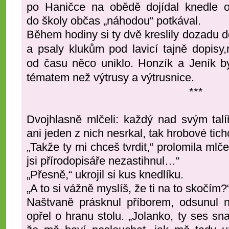
po Haničce na obědě dojídal knedle od
do školy občas „náhodou“ potkával.
Během hodiny si ty dvě kreslily dozadu d
a psaly klukům pod lavicí tajně dopisy,
od času něco uniklo.
Honzík a Jeník by
tématem než výtrusy a výtrusnice.
***
Dvojhlasně mlčeli: každý nad svým tal
ani jeden z nich nesrkal, tak hrobové tich
„Takže ty mi chceš tvrdit,“ prolomila mlčen
jsi přírodopisáře nezastihnul…“
„Přesně,“ ukrojil si kus knedlíku.
„A to si vážně myslíš, že ti na to skočím?
Naštvaně prásknul příborem, odsunul n
opřel o hranu stolu. „Jolanko, ty ses sna