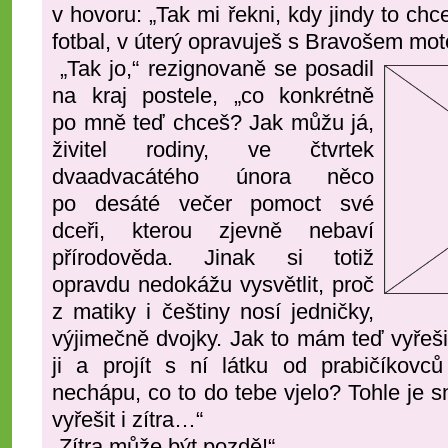
v hovoru: „Tak mi řekni, kdy jindy to chc
fotbal, v úterý opravuješ s Bravošem mo
„Tak jo,“ rezignovaně se posadil
na kraj postele, „co konkrétně
po mně teď chceš? Jak můžu já,
živitel rodiny, ve čtvrtek
dvaadvacátého února něco
po desáté večer pomoct své
dceři, kterou zjevně nebaví
přírodověda. Jinak si totiž
opravdu nedokážu vysvětlit, proč
z matiky i češtiny nosí jedničky,
výjimečně dvojky. Jak to mám teď vyřeši
ji a projít s ní látku od prabičíkov
nechápu, co to do tebe vjelo? Tohle je
vyřešit i zítra…“
„Zítra může být pozdě!“