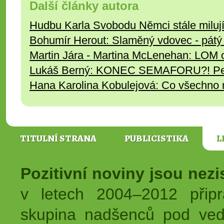
Další články autora
Hudbu Karla Svobodu Němci stále miluj
Bohumír Herout: Slaměný vdovec - pát
Martin Jára - Martina McLenehan: LOM
Lukáš Berný: KONEC SEMAFORU?! Peti
Hana Karolina Kobulejová: Co všechno
TITULNÍ STRANA
PUBLICISTIKA
L
Pozitivní noviny jsou nez
v letech 2004–2012 přip
skupina nadšenců pod ved