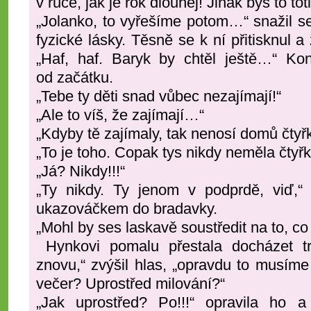
v ruce, jak je rok dlouhej! Jinak bys to to
„Jolanko, to vyřešíme potom…“ snažil se
fyzické lásky. Těsně se k ní přitisknul a
„Haf, haf. Baryk by chtěl ještě…“ Kon
od začátku.
„Tebe ty děti snad vůbec nezajímají!“
„Ale to víš, že zajímají…“
„Kdyby tě zajímaly, tak nenosí domů čty
„To je toho. Copak tys nikdy neměla čtyř
„Já? Nikdy!!!“
„Ty nikdy. Ty jenom v podprdě, viď,“ ř
ukazováčkem do bradavky.
„Mohl by ses laskavě soustředit na to, co
Hynkovi pomalu přestala docházet tr
znovu,“ zvýšil hlas, „opravdu to musíme
večer? Uprostřed milování?“
„Jak uprostřed? Po!!!“ opravila ho 