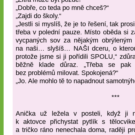
„Dobře, co teda po mně chceš?“
„Zajdi do školy.“
„Jestli si myslíš, že je to řešení, tak p
třeba v polední pauze. Místo oběda si z
vycpaných sov za nějakým obrýleným z
na naši… slyšíš… NAŠI dceru, o kter
protože jsme si ji pořídili SPOLU,“ zdůr
běžně klade důraz. „Třeba se pak
bez problémů milovat. Spokojená?“
„Jo. Ale mohlo tě to napadnout samotnýh
***
Anička už ležela v posteli, když ji
k aktovce přichystat pytlík s tělocvi
a tričko ráno nenechala doma, raději pro