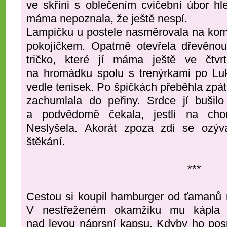
ve skříni s oblečením cvičební úbor hle
máma nepoznala, že ještě nespí.
Lampičku u postele nasměrovala na kom
pokojíčkem. Opatrně otevřela dřevěnou
tričko, které jí máma ještě ve čtvr
na hromádku spolu s trenýrkami po Luká
vedle tenisek. Po špičkách přeběhla zpát
zachumlala do peřiny. Srdce jí bušilo
a podvědomě čekala, jestli na chod
Neslyšela. Akorát zpoza zdi se ozý
štěkání.
***
Cestou si koupil hamburger od ťamanů n
V nestřeženém okamžiku mu kápla ta
nad levou náprsní kapsu. Kdyby ho posr