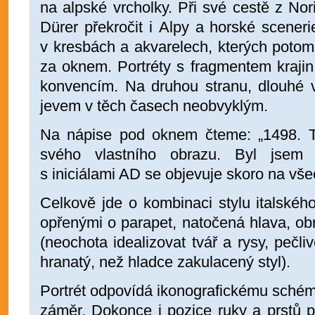
na alpské vrcholky. Při své cestě z N
Dürer překročit i Alpy a horské sceneri
v kresbách a akvarelech, kterých potom
za oknem. Portréty s fragmentem kraji
konvencím. Na druhou stranu, dlouhé v
jevem v těch časech neobvyklým.
Na nápise pod oknem čteme: „1498. T
svého vlastního obrazu. Byl jsem
s iniciálami AD se objevuje skoro na vš
Celkově jde o kombinaci stylu italské
opřenými o parapet, natočená hlava, ob
(neochota idealizovat tvář a rysy, pečli
hranatý, než hladce zakulacený styl).
Portrét odpovídá ikonografickému schém
záměr. Dokonce i pozice ruky a prstů 