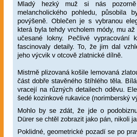
Mladý hezký muž si nás pozorně 
melancholického pohledu, působila 
povýšeně. Oblečen je s vybranou ele
která byla tehdy vrcholem módy, mu až 
učesané lokny. Pečlivé vypracování k
fascinovaly detaily. To, že jim dal vzhl
jeho výcvik v otcově zlatnické dílně.
Mistrně plizovaná košile lemovaná zlat
část dobře stavěného štíhlého těla. Bíl
vracejí na různých detailech oděvu. Ele
šedé kozinkové rukavice (norimberský v
Mohlo by se zdát, že jde o podobizn
Dürer se chtěl zobrazit jako pán, nikoli j
Poklidné, geometrické pozadí se po pra