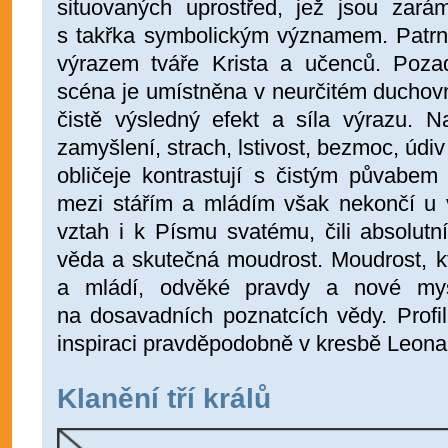
situovaných uprostřed, jež jsou zará
s takřka symbolickým významem. Patrný
výrazem tváře Krista a učenců. Pozadí
scéna je umístněna v neurčitém duchovn
čistě výsledný efekt a síla výrazu. N
zamyšlení, strach, lstivost, bezmoc, údiv
obličeje kontrastují s čistým půvabem
mezi stářím a mládím však nekončí u
vztah i k Písmu svatému, čili absolutn
věda a skutečná moudrost. Moudrost, kt
a mládí, odvěké pravdy a nové myšl
na dosavadních poznatcích vědy. Profil
inspiraci pravděpodobně v kresbě Leonar
Klanění tří králů