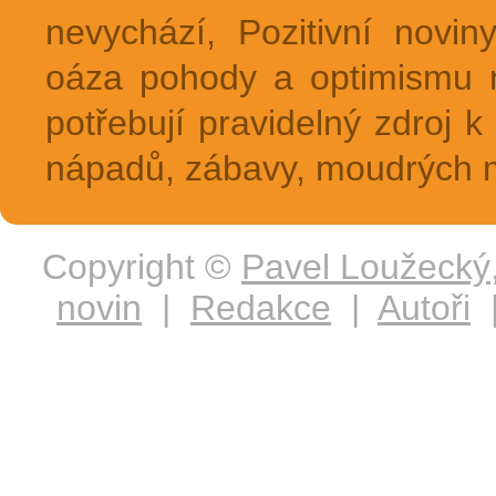
nevychází, Pozitivní novin
oáza pohody a optimismu na
potřebují pravidelný zdroj k 
nápadů, zábavy, moudrých m
Copyright ©
Pavel Loužecký
novin
|
Redakce
|
Autoři