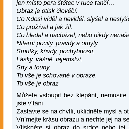
jen místo pera štětec v ruce tančí…
Obraz je otisk člověčí.
Co Kdosi viděl a neviděl, slyšel a neslyše
Co prožíval a jak žil.
Co hledal a nacházel, nebo nikdy nenaše
Niterní pocity, pravdy a omyly.
Smutky, křivdy, pochybnosti.
Lásky, vášně, tajemství.
Sny a touhy.
To vše je schované v obraze.
To vše je obraz.
Můžete vstoupit bez klepání, nemusíte
jste vítáni…
Zastavte se na chvíli, uklidněte mysl a ot
Vnímejte krásu obrazu a nechte jej na s
Vtiskněte si obraz do srdce nebo jej 