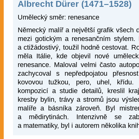
Albrecht Dürer (1471–1528)
Umělecký směr: renesance
Německý malíř a největší grafik všech
mezi gotickým a renesančním stylem. 
a ctižádostivý, toužil hodně cestovat. Ro
měla Itálie, kde objevil nové uměleck
renesance. Maloval velmi často autopor
zachycoval s nepředpojatou přesnost
kovovou tužkou, pero, uhel, křídu. 
kompozicí a studie detailů, kreslil kraj
kresby bylin, trávy a stromů jsou výsl
malíře a básníka zároveň. Byl mistr
a mědirytinách. Intenzivně se za
a matematiky, byl i autorem několika kni