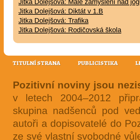
Jitka Dolejšová: Malé zamyšlení nad jo
Jitka Dolejšová: Diktát v 1.B
Jitka Dolejšová: Trafika
Jitka Dolejšová: Rodičovská škola
TITULNÍ STRANA
PUBLICISTIKA
L
Pozitivní noviny jsou nez
v letech 2004–2012 přip
skupina nadšenců pod ved
autoři a dopisovatelé do Pozi
ze své vlastní svobodné vůl