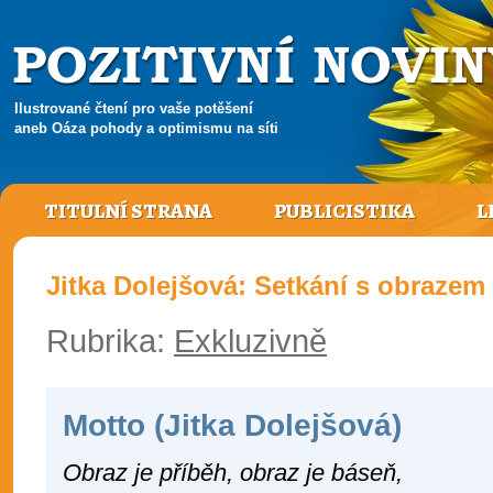
Ilustrované čtení pro vaše potěšení
aneb Oáza pohody a optimismu na síti
TITULNÍ STRANA
PUBLICISTIKA
L
Jitka Dolejšová: Setkání s obrazem 
Rubrika:
Exkluzivně
Motto (Jitka Dolejšová)
Obraz je příběh, obraz je báseň,