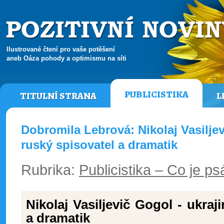
Ilustrované čtení pro vaše potěšení
aneb Oáza pohody a optimismu na síti
PUBLICISTIKA
TITULNÍ STRANA
L
Dobromila Lebrová: Nikolaj Vasiljev
ruský spisovatel a dramatik
Rubrika:
Publicistika – Co je ps
Nikolaj Vasiljevič Gogol - ukraj
a dramatik