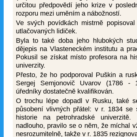
určitou předpovědí jeho krize v posledn
rozporu mezi uměním a nábožností.
Ve svých povídkách mistrně popisoval s
utlačovaných lidiček.
Byla to také doba jeho hlubokých studi
dějepis na Vlasteneckém institutu a pra
Pokusil se získat místo profesora na hi
univerzity.
Přesto, že ho podporoval Puškin a rusk
Sergej Semjonovič Uvarov (1786 - 1
úředníky dostatečně kvalifikován.
O trochu lépe dopadl v Rusku, také se
působení vlivných přátel: v r. 1834 se
historie na petrohradské univerzit
nadlouho, pravilo se o něm, že míchal vž
nesrozumitelně, takže v r. 1835 rezignova