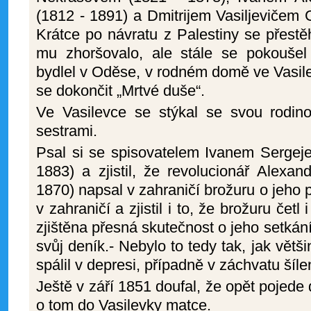
(1812 - 1891) a Dmitrijem Vasiljevičem 
Krátce po návratu z Palestiny se přest
mu zhoršovalo, ale stále se pokoušel 
bydlel v Oděse, v rodném domě ve Vasil
se dokončit „Mrtvé duše“.
Ve Vasilevce se stýkal se svou rodin
sestrami.
Psal si se spisovatelem Ivanem Sergej
1883) a zjistil, že revolucionář Alexa
1870) napsal v zahraničí brožuru o jeho 
v zahraničí a zjistil i to, že brožuru četl
zjištěna přesná skutečnost o jeho setkání
svůj deník.- Nebylo to tedy tak, jak vět
spálil v depresi, případně v záchvatu šíle
Ještě v září 1851 doufal, že opět pojede d
o tom do Vasilevky matce.