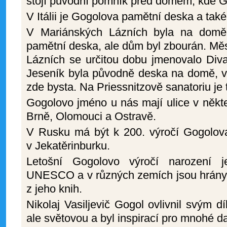
stojí původní pomník před domem, kde G
V Itálii je Gogolova pamětní deska a tak
V Mariánských Lázních byla na domě,
pamětní deska, ale dům byl zbourán. Mě
Lázních se určitou dobu jmenovalo Div
Jeseník byla původně deska na domě, ve
zde bysta. Na Priessnitzově sanatoriu je
Gogolovo jméno u nás mají ulice v někt
Brně, Olomouci a Ostravě.
V Rusku má být k 200. výročí Gogolov
v Jekatěrinburku.
Letošní Gogolovo výročí narození j
UNESCO a v různých zemích jsou hrány 
z jeho knih.
Nikolaj Vasiljevič Gogol ovlivnil svým dí
ale světovou a byl inspirací pro mnohé d