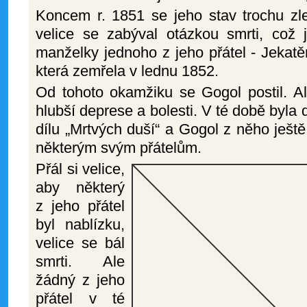
Koncem r. 1851 se jeho stav trochu zle
velice se zabýval otázkou smrti, což j
manželky jednoho z jeho přátel - Jekat
která zemřela v lednu 1852.
Od tohoto okamžiku se Gogol postil. A
hlubší deprese a bolesti. V té době byl
dílu „Mrtvých duší“ a Gogol z něho ještě
některým svým přátelům.
Přál si velice,
aby některý
z jeho přátel
byl nablízku,
velice se bál
smrti. Ale
žádný z jeho
přátel v té