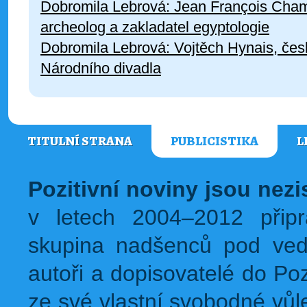
Dobromila Lebrová: Jean François Cham
archeolog a zakladatel egyptologie
Dobromila Lebrová: Vojtěch Hynais, česk
Národního divadla
TITULNÍ STRANA
PUBLICISTIKA
L
Pozitivní noviny jsou nez
v letech 2004–2012 přip
skupina nadšenců pod ved
autoři a dopisovatelé do Pozi
ze své vlastní svobodné vůl