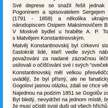
Své deprese se snažil řešit jednak 
Pogoninem a spisovatelem Sergejem 
(1791 - 1859) a několika ukrajins
národopiscem Osipem Maksimovičem Bo
V Moskvě bydlel u hraběte A. P. Tol
s Matvějem Konstantinovským.
Matvěj Konstantinovskij byl církevní star
častokrát lidé, kteří vedle svých náb
považováni za nadané zázračnou léči
usilovali o očišťování své i svých “oveček
Konstantinovskij měl velkou přesvěd
uvádějí, že byl přísný, ale ne fanatick
Gogolovi jasnou otázku, zdali se chce v
Najednou na podzim 1851 se Gogolův zdr
Byl bledý, nevydržel na jednom místě, by
že musí očistit svoji duši od všech hříchů