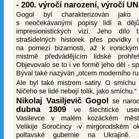
- 200. výročí narození, výročí 
Gogol byl charakterizován jako p
s neočekávanými popisy lidí a dějů
impresionistických vizí. Jeho dílo
strašidelných historek přes povídky
na pomezí bizarnosti, až k ironický
mistrně předvádějícím lidské prohře
Objevovalo se to i ve formě jeho děl - 
Býval také nazýván „otcem moderního ru
Ale byl také mistrem satiry. O smíchu 
Ničeho se lidé nebojí tolik, jako smíchu.“
Nikolaj Vasiljevič Gogol
se naro
dubna 1809
ve šlechtické used
Vasilevce v malém kozáckém měst
Velikije Soročincy -v mirgorodském o
poltavské gubernie na Ukrajině. 