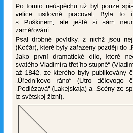
Po tomto neúspěchu už byl pouze spis
velice usilovně pracoval. Byla to
s Puškinem, ale ještě si sám neur
zaměřování.
Psal drobné povídky, z nichž jsou nej
(Kočár), které byly zařazeny později do 
Jako první dramatické dílo, které n
svatého Vladimíra třetího stupně“ (Vladimir
až 1842, ze kterého byly publikovány č
„Úředníkovo ráno“ (Utro dělovogo če
„Podlézavá“ (Lakejskaja) a „Scény ze s
iz světskoj žizni).