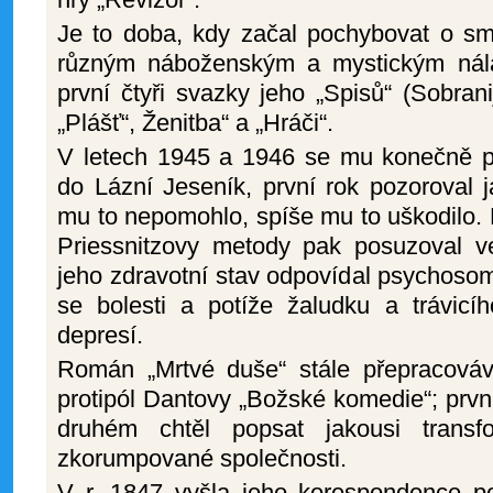
Je to doba, kdy začal pochybovat o sm
různým náboženským a mystickým nál
první čtyři svazky jeho „Spisů“ (Sobrani
„Plášť“, Ženitba“ a „Hráči“.
V letech 1945 a 1946 se mu konečně po
do Lázní Jeseník, první rok pozoroval j
mu to nepomohlo, spíše mu to uškodilo. 
Priessnitzovy metody pak posuzoval vel
jeho zdravotní stav odpovídal psychos
se bolesti a potíže žaludku a trávicíh
depresí.
Román „Mrtvé duše“ stále přepracováva
protipól Dantovy „Božské komedie“; první
druhém chtěl popsat jakousi transf
zkorumpované společnosti.
V r. 1847 vyšla jeho korespondence 