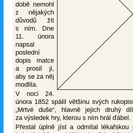
době nemohl
z nějakých
důvodů žít
s ním. Dne
11. února
napsal
poslední
dopis matce
a prosil ji,
aby se za něj
modlila.
V noci 24.
února 1852 spálil většinu svých rukopi
„Mrtvé duše“, hlavně jejich druhý d
za výsledek hry, kterou s ním hrál ďábel.
Přestal úplně jíst a odmítal lékařsko