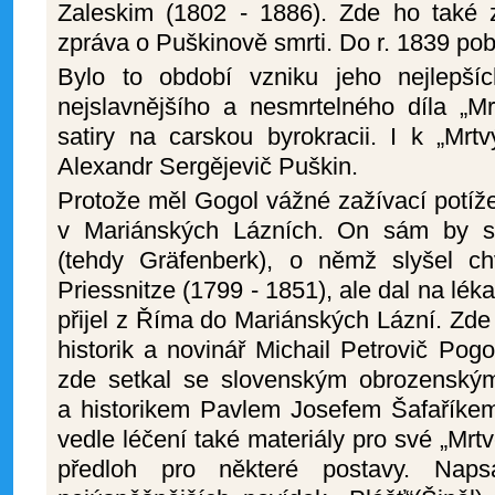
Zaleskim (1802 - 1886). Zde ho také z
zpráva o Puškinově smrti. Do r. 1839 pobýv
Bylo to období vzniku jeho nejlepší
nejslavnějšího a nesmrtelného díla „Mr
satiry na carskou byrokracii. I k „Mr
Alexandr Sergějevič Puškin.
Protože měl Gogol vážné zažívací potíže,
v Mariánských Lázních. On sám by si
(tehdy Gräfenberk), o němž slyšel c
Priessnitze (1799 - 1851), ale dal na lék
přijel z Říma do Mariánských Lázní. Zde
historik a novinář Michail Petrovič Pog
zde setkal se slovenským obrozenský
a historikem Pavlem Josefem Šafaříkem
vedle léčení také materiály pro své „Mrtv
předloh pro některé postavy. Nap