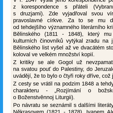
z korespondence s přáteli (Vybran
s druzjami). Zde vyjadřoval svou v
pravoslavné církve. Za to se mu dos
od tehdejšího významného literárního kri
Bělinského (1811 - 1848), který mu
kulturních činovníků vytýkal zradu na je
Bělinského list vyšel až ve dvacátém sto
koloval ve velkém množství kopií.
Z kritiky se ale Gogol už nevzpamat
na svatou pouť do Palestiny, do Jeruza
uvádějí, že to bylo o čtyři roky dříve, co
Z cesty se vrátil na podzim 1848 a tehdy
charakteru - „Rozjímání o božské 
o Boženstvěnnoj Liturgii).
Po návratu se seznámil s dalšími literá
Někrasovem (1821 - 1878), Ivanem A