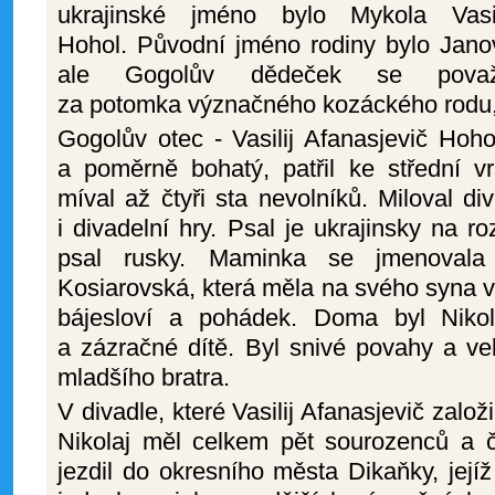
ukrajinské jméno bylo Mykola Vasil
Hohol. Původní jméno rodiny bylo Janov
ale Gogolův dědeček se považ
za potomka význačného kozáckého rodu, ta
Gogolův otec - Vasilij Afanasjevič Hoh
a poměrně bohatý, patřil ke střední vr
míval až čtyři sta nevolníků. Miloval di
i divadelní hry. Psal je ukrajinsky na ro
psal rusky. Maminka se jmenovala
Kosiarovská, která měla na svého syna ve
bájesloví a pohádek. Doma byl Nikol
a zázračné dítě. Byl snivé povahy a ve
mladšího bratra.
V divadle, které Vasilij Afanasjevič založi
Nikolaj měl celkem pět sourozenců a č
jezdil do okresního města Dikaňky, její