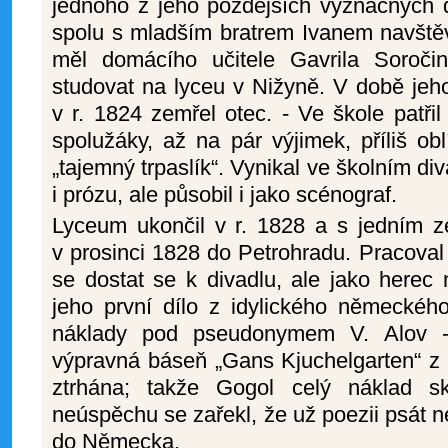
jednoho z jeho pozdějších význačných 
spolu s mladším bratrem Ivanem navštěv
měl domácího učitele Gavrila Soroči
studovat na lyceu v Nižyně. V době jeh
v r. 1824 zemřel otec. - Ve škole patř
spolužáky, až na pár výjimek, příliš ob
„tajemný trpaslík“. Vynikal ve školním di
i prózu, ale působil i jako scénograf.
Lyceum ukončil v r. 1828 a s jedním ze
v prosinci 1828 do Petrohradu. Pracoval 
se dostat se k divadlu, ale jako herec
jeho první dílo z idylického německého
náklady pod pseudonymem V. Alov - 
výpravná báseň „Gans Kjuchelgarten“ z r.
ztrhána; takže Gogol celý náklad sk
neúspěchu se zařekl, že už poezii psát n
do Německa.