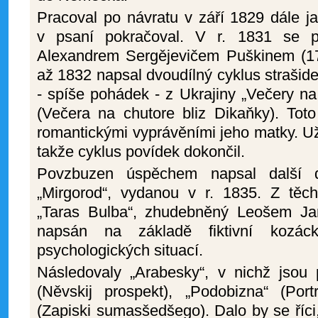
Pracoval po návratu v září 1829 dále ja
v psaní pokračoval. V r. 1831 se p
Alexandrem Sergějevičem Puškinem (17
až 1832 napsal dvoudílný cyklus straši
- spíše pohádek - z Ukrajiny „Večery n
(Večera na chutore bliz Dikaňky). Toto
romantickými vyprávěními jeho matky. Už p
takže cyklus povídek dokončil.
Povzbuzen úspěchem napsal další d
„Mirgorod“, vydanou v r. 1835. Z těch
„Taras Bulba“, zhudebněný Leošem Ja
napsán na základě fiktivní kozác
psychologických situací.
Následovaly „Arabesky“, v nichž jsou 
(Něvskij prospekt), „Podobizna“ (Port
(Zapiski sumasšedšego). Dalo by se říci