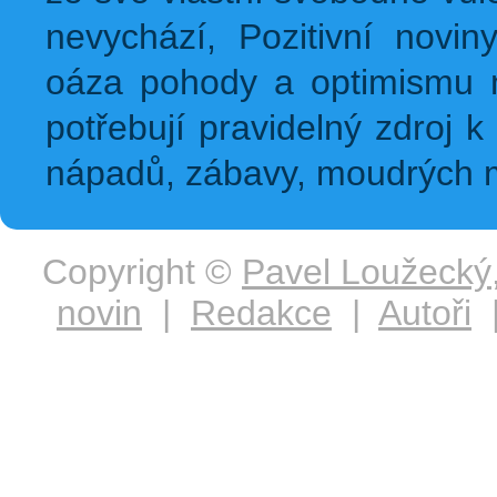
nevychází, Pozitivní novin
oáza pohody a optimismu na
potřebují pravidelný zdroj k 
nápadů, zábavy, moudrých m
Copyright ©
Pavel Loužecký
novin
|
Redakce
|
Autoři