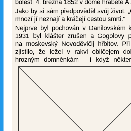
bolestí 4. března 1852 v domě hraběte A.
Jako by si sám předpověděl svůj život: „C
mnozí jí neznají a kráčejí cestou smrti.“
Nejprve byl pochován v Danilovském kl
1931 byl klášter zrušen a Gogolovy p
na moskevský Novoděvičij hřbitov. Při
zjistilo, že ležel v rakvi obličejem 
hrozným domněnkám - i když některé