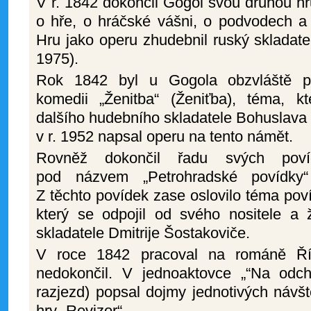
V r. 1842 dokončil Gogol svou druhou hru 
o hře, o hráčské vášni, o podvodech a 
Hru jako operu zhudebnil ruský skladatel
1975).
Rok 1842 byl u Gogola obzvláště plo
komedii „Ženitba“ (Ženiťba), téma, k
dalšího hudebního skladatele Bohuslava M
v r. 1952 napsal operu na tento námět.
Rovněž dokončil řadu svých poví
pod názvem „Petrohradské povídky“ (
Z těchto povídek zase oslovilo téma pov
který se odpojil od svého nositele a 
skladatele Dmitrije Šostakoviče.
V roce 1842 pracoval na románě Řím
nedokončil. V jednoaktovce „“Na odcho
razjezd) popsal dojmy jednotivých návš
hry „Revizor“.