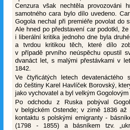
Cenzura však nechtěla provozováni h
samotného cara bylo dílo uvedeno. Car 
Gogola nechal při premiéře povolat do s
Ale hned po představení car podotkl, ž
i liberální kritika jednoho dne byla dru
a tvrdou kritikou těch, které dílo zo
v případě prvního neúspěchu opustil sv
dvanáct let, s malými přestávkami v l
1842.
Ve čtyřicátých letech devatenáctého st
do češtiny Karel Havlíček Borovský, kter
jako vychovatel a byl velkým Gogolovým 
Po odchodu z Ruska pobýval Gogol
v belgickém Ostende; v zimě 1836 až 
kontaktu s polskými emigranty - bás
(1798 - 1855) a básníkem tzv. „ukr