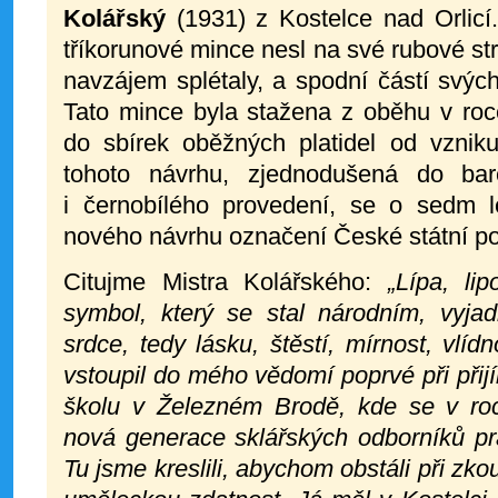
Kolářský
(1931) z Kostelce nad Orlic
tříkorunové mince nesl na své rubové stran
navzájem splétaly, a spodní částí svých 
Tato mince byla stažena z oběhu v roc
do sbírek oběžných platidel od vzniku
tohoto návrhu, zjednodušená do bar
i černobílého provedení, se o sedm l
nového návrhu označení České státní po
Citujme Mistra Kolářského:
„Lípa, li
symbol, který se stal národním, vyj
srdce, tedy lásku, štěstí, mírnost, vlíd
vstoupil do mého vědomí poprvé při při
školu v Železném Brodě, kde se v ro
nová generace sklářských odborníků pr
Tu jsme kreslili, abychom obstáli při zk