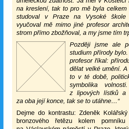
uměleckou zdatnost. Já měl v Kostelci 
na kreslení, tak to pro mě byla celkem
studoval v Praze na Vysoké škole
vyučoval mě mimo jiné profesor archite
strom přímo zbožňoval, a my jsme tím trp
Později jsme ale po
studium přírody bylo.
profesor říkal: příro
dělat velké umění. A 
to v té době, politi
symbolika volnost
z lipových lístků 
za oba její konce, tak se to utáhne…“
Dejme do kontrastu: Zdeněk Kolářský
bronzového řetězu kolem pomníku
na Václavském náměstí v Praze, který 