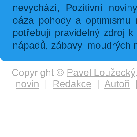
nevychází, Pozitivní novin
oáza pohody a optimismu na
potřebují pravidelný zdroj k 
nápadů, zábavy, moudrých m
Copyright ©
Pavel Loužecký
novin
|
Redakce
|
Autoři