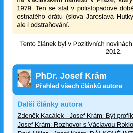
1979. Ten se stal v polistopadové dob
ostnatého drátu (slova Jaroslava Hutky
ale i odstraňování.
Tento článek byl v Pozitivních novinách
2012.
PhDr. Josef Krám
Přehled všech článků autora
Další články autora
Zdeněk Kacálek - Josef Krám: Být profík
Josef Krám: Rozhovor s Václavou Roklo