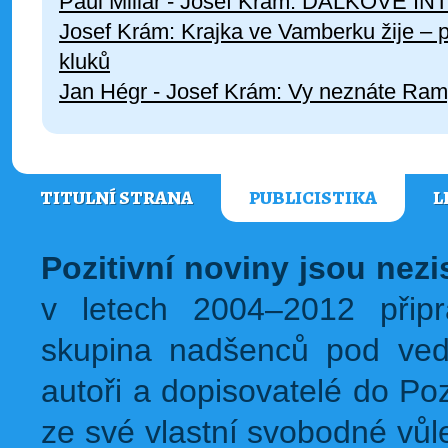
Paul Millar - Josef Krám: DÁLKOVÉ
Josef Krám: Krajka ve Vamberku žije – pa
kluků
Jan Hégr - Josef Krám: Vy neznáte Ra
TITULNÍ STRANA
PUBLICISTIKA
L
Pozitivní noviny jsou nez
v letech 2004–2012 přip
skupina nadšenců pod ved
autoři a dopisovatelé do Pozi
ze své vlastní svobodné vůl