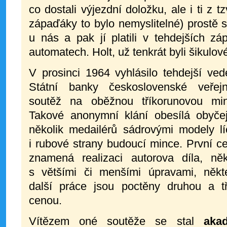
co dostali výjezdní doložku, ale i ti z t
zápaďáky to bylo nemyslitelné) prostě 
u nás a pak jí platili v tehdejších z
automatech. Holt, už tenkrát byli šikulov
V prosinci 1964 vyhlásilo tehdejší ved
Státní banky československé veřej
soutěž na oběžnou tříkorunovou min
Takové anonymní klání obesílá obyče
několik medailérů sádrovými modely lí
i rubové strany budoucí mince. První c
znamená realizaci autorova díla, ně
s většími či menšími úpravami, někt
další práce jsou poctěny druhou a tř
cenou.
Vítězem oné soutěže se stal
aka