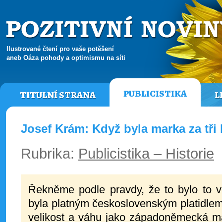
Ilustrované čtení pro vaše potěšení
aneb Oáza pohody a optimismu na síti
PUBLICISTIKA
TITULNÍ STRANA
L
Josef Krám: Když byla marka za tři
Rubrika:
Publicistika – Historie
Řekněme podle pravdy, že to bylo to v 
byla platným československým platidlem
velikost a váhu jako západoněmecká mar