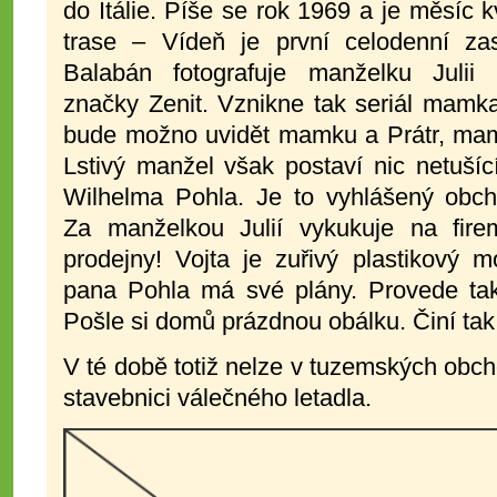
do Itálie. Píše se rok 1969 a je měsíc 
trase – Vídeň je první celodenní za
Balabán fotografuje manželku Julii
značky Zenit. Vznikne tak seriál ma
bude možno uvidět mamku a Prátr, mam
Lstivý manžel však postaví nic netuší
Wilhelma Pohla. Je to vyhlášený obch
Za manželkou Julií vykukuje na fire
prodejny! Vojta je zuřivý plastikový 
pana Pohla má své plány. Provede tak
Pošle si domů prázdnou obálku. Činí tak 
V té době totiž nelze v tuzemských obc
stavebnici válečného letadla.