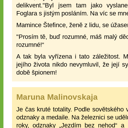
delikvent."Byl jsem tam jako vyslan
Foglara s jistým posláním. Na víc se mne 
Mamince Štefince, ženě z lidu, se úžase
"Prosím tě, buď rozumné, máš malý děc
rozumné!“
A tak byla vyřízena i tato záležitost
jejího života nikdo nevymluvil, že její s
době špionem!
Maruna Malinovskaja
Je čas kruté totality. Podle sovětského 
odznaky a medaile. Na železnici se udě
roky, odznaky „Jezdím bez nehod“ a b