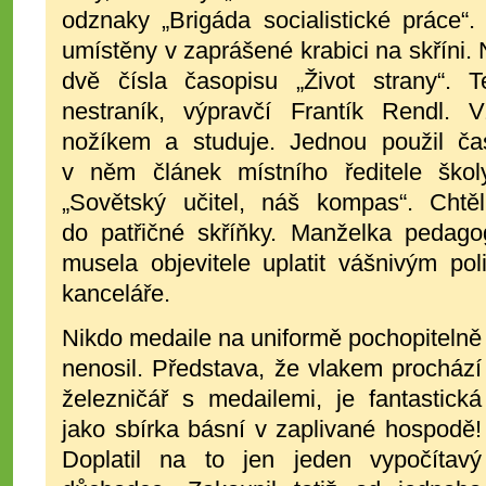
odznaky „Brigáda socialistické práce“.
umístěny v zaprášené krabici na skříni. 
dvě čísla časopisu „Život strany“. 
nestraník, výpravčí Frantík Rendl. 
nožíkem a studuje. Jednou použil čas
v něm článek místního ředitele ško
„Sovětský učitel, náš kompas“. Chtě
do patřičné skříňky. Manželka pedagog
musela objevitele uplatit vášnivým po
kanceláře.
Nikdo medaile na uniformě pochopitelně
nenosil. Představa, že vlakem prochází
železničář s medailemi, je fantastická
jako sbírka básní v zaplivané hospodě!
Doplatil na to jen jeden vypočítavý