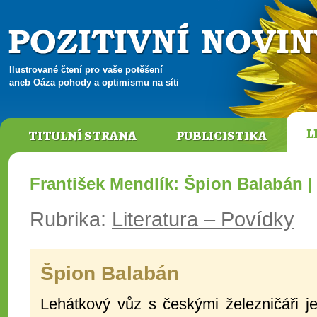
Ilustrované čtení pro vaše potěšení
aneb Oáza pohody a optimismu na síti
L
TITULNÍ STRANA
PUBLICISTIKA
František Mendlík: Špion Balabán 
Rubrika:
Literatura – Povídky
Špion Balabán
Lehátkový vůz s českými železničáři 