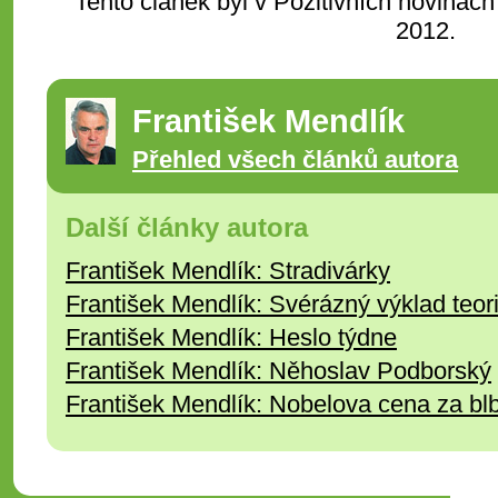
Tento článek byl v Pozitivních novinách
2012.
František Mendlík
Přehled všech článků autora
Další články autora
František Mendlík: Stradivárky
František Mendlík: Svérázný výklad teorie
František Mendlík: Heslo týdne
František Mendlík: Něhoslav Podborský
František Mendlík: Nobelova cena za bl