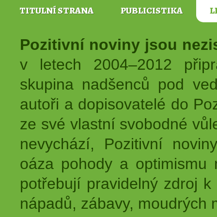
TITULNÍ STRANA
PUBLICISTIKA
L
Pozitivní noviny jsou nez
v letech 2004–2012 přip
skupina nadšenců pod ved
autoři a dopisovatelé do Pozi
ze své vlastní svobodné vůl
nevychází, Pozitivní novin
oáza pohody a optimismu na
potřebují pravidelný zdroj k 
nápadů, zábavy, moudrých m