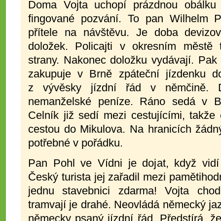
Doma Vojta uchopí prázdnou obálku 
fingované pozvání. To pan Wilhelm P
přítele na návštěvu. Je doba devizov
doložek. Policajti v okresním městě
strany. Nakonec doložku vydávají. Pak 
zakupuje v Brně zpáteční jízdenku d
z vývěsky jízdní řád v němčině. D
nemanželské peníze. Ráno sedá v Br
Celník již sedí mezi cestujícími, takže 
cestou do Mikulova. Na hranicích žád
potřebné v pořádku.
Pan Pohl ve Vídni je dojat, když vidí
Český turista jej zařadil mezi pamětihod
jednu stavebnici zdarma! Vojta cho
tramvají je drahé. Neovládá německý jazy
německy psaný jízdní řád. Předstírá, ž