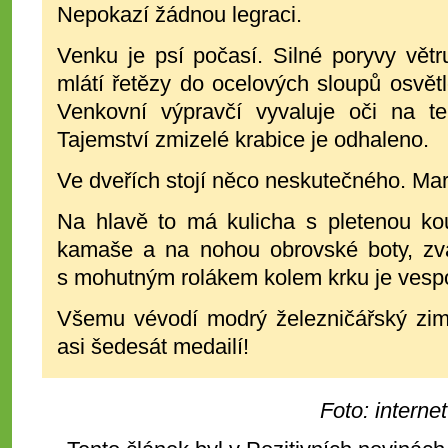
Nepokazí žádnou legraci.
Venku je psí počasí. Silné poryvy vět
mlátí řetězy do ocelových sloupů osvětl
Venkovní výpravčí vyvaluje oči na t
Tajemství zmizelé krabice je odhaleno.
Ve dveřích stojí něco neskutečného. Ma
Na hlavě to má kulicha s pletenou kou
kamaše a na nohou obrovské boty, zv
s mohutným rolákem kolem krku je vesp
Všemu vévodí modrý železničářský zi
asi šedesát medailí!
Foto: internet