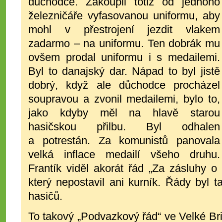
důchodce. Zakoupil totiž od jednoho
železničáře vyfasovanou uniformu, aby
mohl v přestrojení jezdit vlakem
zadarmo – na uniformu. Ten dobrák mu
ovšem prodal uniformu i s medailemi.
Byl to danajský dar. Nápad to byl jistě
dobrý, když ale důchodce procházel
soupravou a zvonil medailemi, bylo to,
jako kdyby měl na hlavě starou
hasičskou přilbu. Byl odhalen
a potrestán. Za komunistů panovala
velká inflace medailí všeho druhu.
Frantík viděl akorát řád „Za zásluhy o
který nepostavil ani kurník. Řády byl t
hasičů.
To takový „Podvazkový řád“ ve Velké Britá