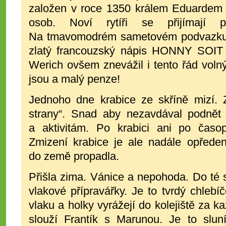
založen v roce 1350 králem Eduardem I
osob. Noví rytíři se přijímají 
Na tmavomodrém sametovém podvazku s
zlatý francouzský nápis HONNY SO
Werich ovšem znevážil i tento řád vol
jsou a malý penze!
Jednoho dne krabice ze skříně mizí. Z
strany“. Snad aby nezavdával podně
a aktivitám. Po krabici ani po časo
Zmizení krabice je ale nadále opřede
do země propadla.
Přišla zima. Vánice a nepohoda. Do té 
vlakové přípravářky. Je to tvrdý chlebí
vlaku a holky vyrážejí do kolejiště za 
slouží Frantík s Marunou. Je to slun