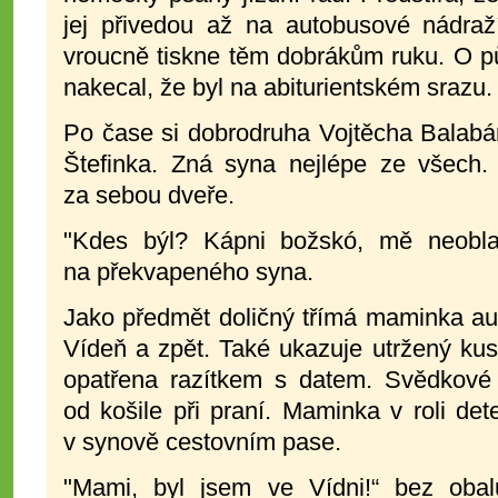
jej přivedou až na autobusové nádra
vroucně tiskne těm dobrákům ruku. O pů
nakecal, že byl na abiturientském srazu.
Po čase si dobrodruha Vojtěcha Bala
Štefinka. Zná syna nejlépe ze všech
za sebou dveře.
"Kdes býl? Kápni božskó, mě neoblaf
na překvapeného syna.
Jako předmět doličný třímá maminka au
Vídeň a zpět. Také ukazuje utržený kus
opatřena razítkem s datem. Svědkové
od košile při praní. Maminka v roli dete
v synově cestovním pase.
"Mami, byl jsem ve Vídni!“ bez oba