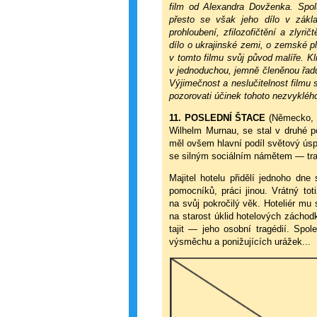
film od Alexandra Dovženka. Spol
přesto se však jeho dílo v zákla
prohloubení, zfilozofičtění a zlyri
dílo o ukrajinské zemi, o zemské 
v tomto filmu svůj původ malíře. K
v jednoduchou, jemně členěnou řadu
Výjimečnost a neslučitelnost filmu 
pozorovati účinek tohoto nezvyklé
11. POSLEDNÍ ŠTACE
(Německo, 1
Wilhelm Murnau, se stal v druhé 
měl ovšem hlavní podíl světový úsp
se silným sociálním námětem — trag
Majitel hotelu přidělí jednoho dn
pomocníků, práci jinou. Vrátný t
na svůj pokročilý věk. Hoteliér mu 
na starost úklid hotelových záchod
tajit — jeho osobní tragédií. Spo
výsměchu a ponižujících urážek...