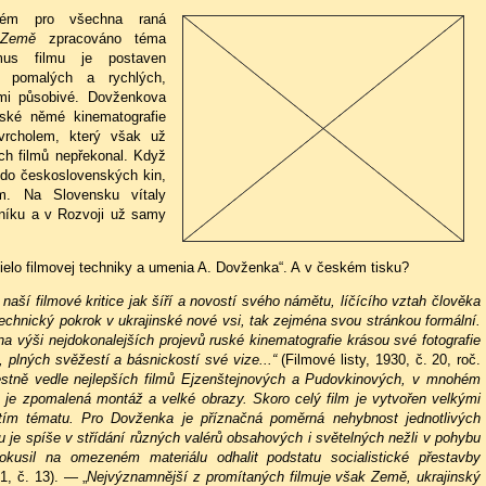
čném pro všechna raná
Země
zpracováno téma
tmus filmu je postaven
ů pomalých a rychlých,
lmi působivé. Dovženkova
tské němé kinematografie
vrcholem, který však už
h filmů nepřekonal. Když
 do československých kin,
em. Na Slovensku vítaly
níku a v Rozvoji už samy
elo filmovej techniky a umenia A. Dovženka“. A v českém tisku?
 naší filmové kritice jak šíří a novostí svého námětu, líčícího vztah člověka
technický pokrok v ukrajinské nové vsi, tak zejména svou stránkou formální.
na výši nejdokonalejších projevů ruské kinematografie krásou své fotografie
 plných svěžestí a básnickostí své vize...“
(Filmové listy, 1930, č. 20, roč.
stně vedle nejlepších filmů Ejzenštejnových a Pudovkinových, v mnohém
u je zpomalená montáž a velké obrazy. Skoro celý film je vytvořen velkými
tím tématu. Pro Dovženka je příznačná poměrná nehybnost jednotlivých
je spíše v střídání různých valérů obsahových i světelných nežli v pohybu
sil na omezeném materiálu odhalit podstatu socialistické přestavby
1, č. 13). — „
Nejvýznamnější z promítaných filmuje však Země, ukrajinský