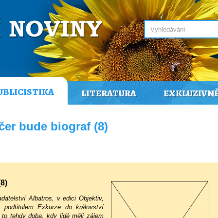
UBLICISTIKA
LITERATURA
EXKLUZIVN
er bude biograf (8)
8)
atelství Albatros, v edici Objektiv,
s podtitulem Exkurze do království
 to tehdy doba, kdy lidé měli zájem