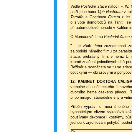
Vedle
Poslední štace
natočil F. W. 
patří jeho horor
Upír Nosferatu
z rok
Tartuffa
a Goethova
Fausta
z let 
o životě domorodců na Tahiti, se
při automobilové nehodě v Kalifornii
O Murnauově filmu
Poslední štace
n
"... je však třeba zaznamenati 
za období němého filmu za parasitní
štace, překrásný film, v němž Emi
kromě značení jednotlivých dílů pou
Režisér a scenárista se tu se zdarem
optickými — obrazovými a pohybov
12. KABINET DOKTORA CALIG
vrcholné dílo německého filmového
dvorního herce českého původu. 
připomínající strašidelné sny a vid
Příběh vypráví o moci šíleného v
hypnotickým vlivem vykonává každ
používány dekorace i kostýmy, půso
jednou k zrychlování pohybů, podruh