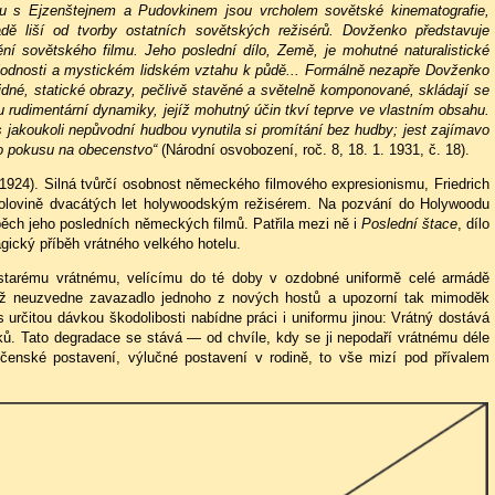
u s Ejzenštejnem a Pudovkinem jsou vrcholem sovětské kinematografie,
dě liší od tvorby ostatních sovětských režisérů. Dovženko představuje
čtění sovětského filmu. Jeho poslední dílo, Země, je mohutné naturalistické
plodnosti a mystickém lidském vztahu k půdě... Formálně nezapře Dovženko
lidné, statické obrazy, pečlivě stavěné a světelně komponované, skládají se
 rudimentární dynamiky, jejíž mohutný účin tkví teprve ve vlastním obsahu.
s jakoukoli nepůvodní hudbou vynutila si promítání bez hudby; jest zajímavo
ho pokusu na obecenstvo“
(Národní osvobození, roč. 8, 18. 1. 1931, č. 18).
924). Silná tvůrčí osobnost německého filmového expresionismu, Friedrich
polovině dvacátých let holywoodským režisérem. Na pozvání do Holywoodu
ěch jeho posledních německých filmů. Patřila mezi ně i
Poslední štace
, dílo
ický příběh vrátného velkého hotelu.
e starému vrátnému, velícímu do té doby v ozdobné uniformě celé armádě
otiž neuzvedne zavazadlo jednoho z nových hostů a upozorní tak mimoděk
s určitou dávkou škodolibosti nabídne práci i uniformu jinou: Vrátný dostává
ků. Tato degradace se stává — od chvíle, kdy se ji nepodaří vrátnému déle
lečenské postavení, výlučné postavení v rodině, to vše mizí pod přívalem