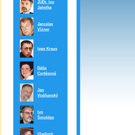
JUDr. Ivo
Jahelka
Jaroslav
Vízner
Ivan Kraus
Dáša
Cortésová
Jan
Vodňanský
Ivo
Šmoldas
Vladimír