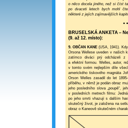
o něco docela jiného, než si číst 
po dvaceti letech bych mohl čte
některé z jejích zajímavějších kapi
• •
BRUSELSKÁ ANKETA – Nejle
(9. až 12. místo):
9. OBČAN KANE
(USA, 1941). Když
Orsona Wellese uveden v našich kin
zatímco diváci prý odcházeli z 
a efektní formou. Welles, autor, reži
v tomto svém nejlepším díle všech
amerického tiskového magnáta Joh
Orson Welles zasadil do let 1895
příběhu, v němž je podán obraz mu
jeho posledního slova „poupě“, j
v posledních metrech filmu: Jedná
po jeho smrti vhazují s dalším ha
skutečný život, je založena na setk
obraz o Kaneově skutečném charakter