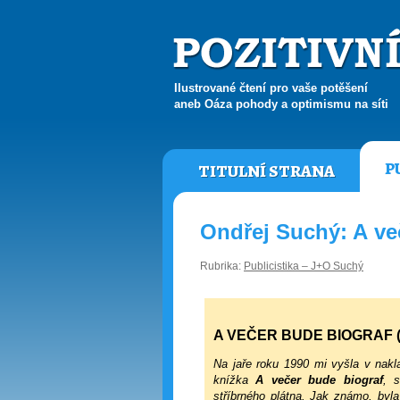
Ilustrované čtení pro vaše potěšení
aneb Oáza pohody a optimismu na síti
P
TITULNÍ STRANA
Ondřej Suchý: A več
Rubrika:
Publicistika – J+O Suchý
A VEČER BUDE BIOGRAF (
Na jaře roku 1990 mi vyšla v naklad
knížka
A večer bude biograf
, 
stříbrného plátna. Jak známo, byla