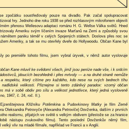
e zpočátku soustřeďovaly pouze na divadlo. Pak začal spolupracovat
atizoval hry. Jednoho dne roku 1938 se před rozhlasovým mikrofonem objevili
 přímém přenosu Wellesovu adaptaci románu H. G. Wellse Válka světů. Hned
ktrizovaly Ameriku svým líčením invaze Marťanů na Zemi a způsobily svou
námětem paniku téměř v celých Spojených státech. Doslova přes noc se
užem Ameriky, a tak se mu otevřely dveře do Hollywoodu. Občan Kane byl
šly po premiéře tohoto filmu, jsem vybral úryvek, v němž autor vyslovuje
by občan Kane mluvil ke svědomí všech, jimž jsou peníze nade vše, i k srdcím
ižádostivců, jdoucích bezohledně i přes mrtvoly — a na druhé straně nemůže
u a respektu, který cítíme pro každého, kdo nese na svých bedrech tíhu
nadlidské velikosti. Přiznejme si tento zdánlivý paradox: vzorný občan
es má v sobě obdiv pro sílu a velikost jednotlivce, který jedná vysloveně
no, 1947, č. 24, roč. II.).
Ejzenštejnova
Křižníku Potěmkina
a Pudovkinovy
Matky
je film
Země
séra Oleksandra Petrovyče (Alexandra Petroviče) Dovženka, dalším z prvních
ckého realismu, přijatých ve světě s velkým obdivem (přestože se za hranice
obě nástupu zvukového filmu). Tento poslední Dovženkův němý film,
 velký vliv na mladé filmaře, například ve Francii a v Anglii.