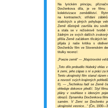
Na lyrickém principu, přízna
Dovženkova díla, je ve filmu
kolektivizace zemědělství. Ry
na kontrastech; střídání záběr
statických a plných pohybuje ve
Země
důstojně završila éru sově
a stala se v režisérově tvorbě 
žádným ze svých dalších zvukovýc
přišla
Země
začátkem třicátých let
přijala ji naše kritika s obdiv
Dovženkův film ve Slovenském de
titulky recenzí:
„Poezie země“ — „Majstrovské veľdi
„Toto dílo probudilo hluboký ohlas v
k zemi, jeho zápas s ní a práci za 
Tento ukrajinský film stanul rázem 
a novostí svých krajinných pohledů,
II). —
„Technikou řadí se Země če
ohleduje dokonce předčí. Styl film
plány v souhlase s ideovým poje
obrazů. Dynamika Dovženkova filmu 
samém. V Zemi se Dovženko poku
ukrajinské vesnice...“
(Čin, 1930—3