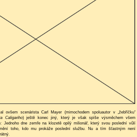
sal ovšem scenárista Carl Mayer (mimochodem spoluautor v „žebříčku“
a Caligariho
) ještě konec jiný, který je však spíše výsměchem všem
 Jednoho dne zemře na klozetě opilý milionář, který svou poslední vůlí
jmění toho, kdo mu prokáže poslední službu. Nu a tím šťastným není
rátný.