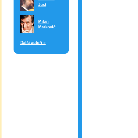
Just
Milan
Markovič
Další autoři »