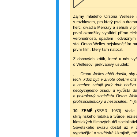
Zájmy mladého Orsona Wellese s
s rozhlasem, pro který psal a dram
herci divadla Mercury a sehráli v
první okamžiky vysílání přímo ele
věrohodností, spádem i odvážným 
stal Orson Welles nejslavnějším m
první film, který tam natočil.
Z dobových kritik, které u nás vy
o Wellesovi překvapivý úsudek:
„ .. .Orson Welles chtěl docílit, a
těch, kdož byli v životě oběťmi ct
a nechce zatajit jistý druh obdiv
neobyčejného osudu a vyrůstá do 
a pokrokový socialista Orson Well
protisocialisticky a nesociálně...“
(Ki
10. ZEMĚ
(SSSR, 1930). Vedle 
ukrajinského rodáka a tvůrce, reži
klasických filmových děl socialisti
Sovětského svazu dostal už v d
vyprávějící o sovětské Ukrajině, měl