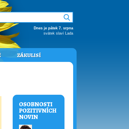
Dnes je pátek 7. srpna
svátek slaví Lada
Ě
ZÁKULISÍ
OSOBNOSTI
POZITIVNÍCH
NOVIN