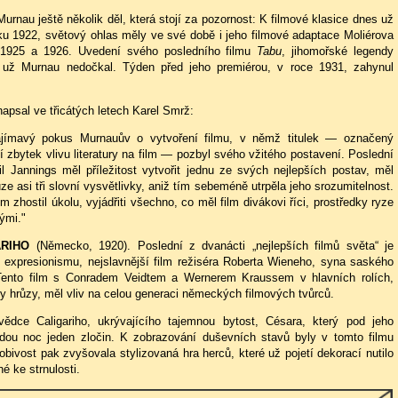
Murnau ještě několik děl, která stojí za pozornost: K filmové klasice dnes už
u 1922, světový ohlas měly ve své době i jeho filmové adaptace Moliérova
1925 a 1926. Uvedení svého posledního filmu
Tabu
, jihomořské legendy
 už Murnau nedočkal. Týden před jeho premiérou, v roce 1931, zahynul
.
apsal ve třicátých letech Karel Smrž:
zajímavý pokus Murnauův o vytvoření filmu, v němž titulek — označený
 zbytek vlivu literatury na film — pozbyl svého vžitého postavení. Poslední
l Jannings měl příležitost vytvořit jednu ze svých nejlepších postav, měl
ze asi tři slovní vysvětlivky, aniž tím sebeméně utrpěla jeho srozumitelnost.
 zhostil úkolu, vyjádřiti všechno, co měl film divákovi říci, prostředky ryze
ými."
ARIHO
(Německo, 1920). Poslední z dvanácti „nejlepších filmů světa“ je
 expresionismu, nejslavnější film režiséra Roberta Wieneho, syna saského
Tento film s Conradem Veidtem a Wernerem Kraussem v hlavních rolích,
iny hrůzy, měl vliv na celou generaci německých filmových tvůrců.
ědce Caligariho, ukrývajícího tajemnou bytost, Césara, který pod jeho
ou noc jeden zločin. K zobrazování duševních stavů byly v tomto filmu
bivost pak zvyšovala stylizovaná hra herců, které už pojetí dekorací nutilo
é ke strnulosti.