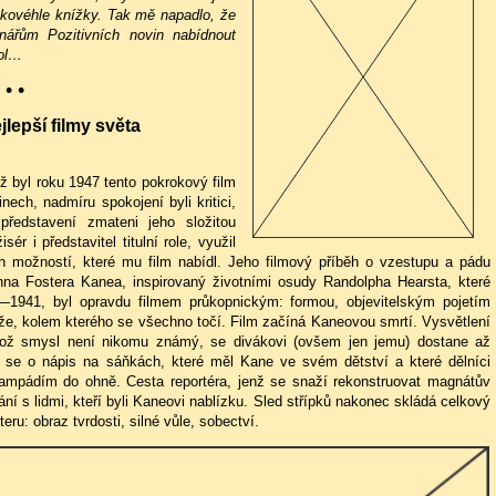
takovéhle knížky. Tak mě napadlo, že
nářům Pozitivních novin nabídnout
tol…
 • •
pší filmy světa
 byl roku 1947 tento pokrokový film
ech, nadmíru spokojení byli kritici,
představení zmateni jeho složitou
sér i představitel titulní role, využil
 možností, které mu film nabídl. Jeho filmový příběh o vzestupu a pádu
na Fostera Kanea, inspirovaný životními osudy Randolpha Hearsta, které
—1941, byl opravdu filmem průkopnickým: formou, objevitelským pojetím
že, kolem kterého se všechno točí. Film začíná Kaneovou smrtí. Vysvětlení
ehož smysl není nikomu známý, se divákovi (ovšem jen jemu) dostane až
 se o nápis na sáňkách, které měl Kane ve svém dětství a které dělníci
rampádím do ohně. Cesta reportéra, jenž se snaží rekonstruovat magnátův
ání s lidmi, kteří byli Kaneovi nablízku. Sled střípků nakonec skládá celkový
u: obraz tvrdosti, silné vůle, sobectví.