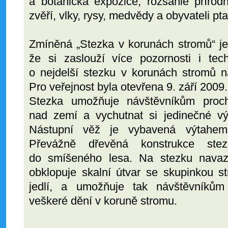
a botanická expozice, rozsáhlé přírod
zvěří, vlky, rysy, medvědy a obyvateli pta
Zmíněná „Stezka v korunách stromů“ je
že si zaslouží více pozornosti i te
o nejdelší stezku v korunách stromů n
Pro veřejnost byla otevřena 9. září 2009.
Stezka umožňuje návštěvníkům pro
nad zemí a vychutnat si jedinečné vý
Nástupní věž je vybavená výtahem,
Převážně dřevěná konstrukce stez
do smíšeného lesa. Na stezku navazu
obklopuje skalní útvar se skupinkou 
jedlí, a umožňuje tak návštěvníkům
veškeré dění v koruně stromu.