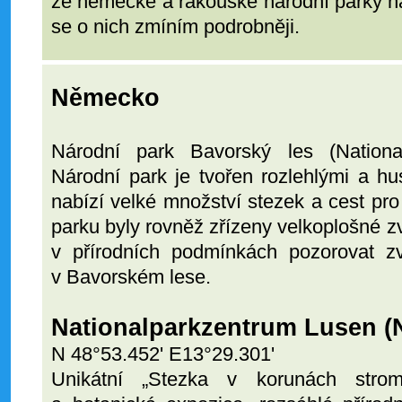
že německé a rakouské národní parky ná
se o nich zmíním podrobněji.
Německo
Národní park Bavorský les (Nationa
Národní park je tvořen rozlehlými a h
nabízí velké množství stezek a cest pro 
parku byly rovněž zřízeny velkoplošné z
v přírodních podmínkách pozorovat zví
v Bavorském lese.
Nationalparkzentrum Lusen 
N 48°53.452' E13°29.301'
Unikátní „Stezka v korunách strom