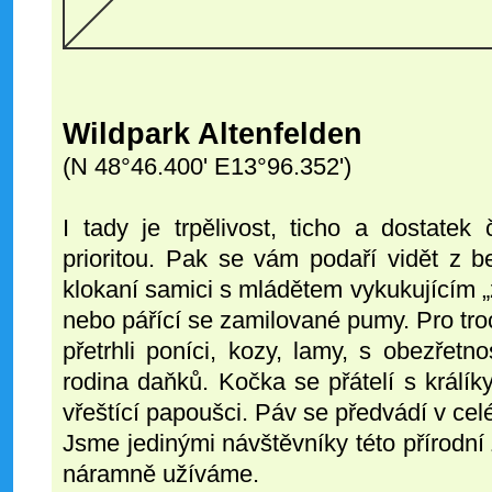
Wildpark Altenfelden
(N 48°46.400' E13°96.352')
I tady je trpělivost, ticho a dostatek
prioritou. Pak se vám podaří vidět z be
klokaní samici s mládětem vykukujícím „
nebo pářící se zamilované pumy. Pro troc
přetrhli poníci, kozy, lamy, s obezřetnos
rodina daňků. Kočka se přátelí s králík
vřeštící papoušci. Páv se předvádí v cel
Jsme jedinými návštěvníky této přírodní
náramně užíváme.