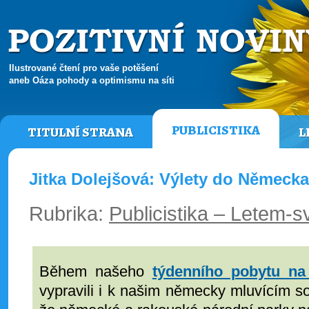
Ilustrované čtení pro vaše potěšení
aneb Oáza pohody a optimismu na síti
PUBLICISTIKA
TITULNÍ STRANA
L
Jitka Dolejšová: Výlety do Německ
Rubrika:
Publicistika – Letem-
Během našeho
týdenního pobytu na
vypravili i k našim německy mluvícím 