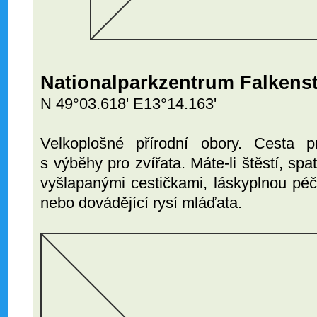
Nationalparkzentrum Falkenst
N 49°03.618' E13°14.163'
Velkoplošné přírodní obory. Cesta 
s výběhy pro zvířata. Máte-li štěstí, spa
vyšlapanými cestičkami, láskyplnou pé
nebo dovádějící rysí mláďata.