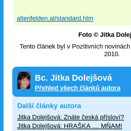
altenfelden.at/standard.htm
Foto © Jitka Dole
Tento článek byl v Pozitivních novinách
2010.
Bc. Jitka Dolejšová
Přehled všech článků autora
Další články autora
Jitka Dolejšová: Znáte česká přísloví?
Jitka Dolejšová: HRAŠKA .... MŇAM!