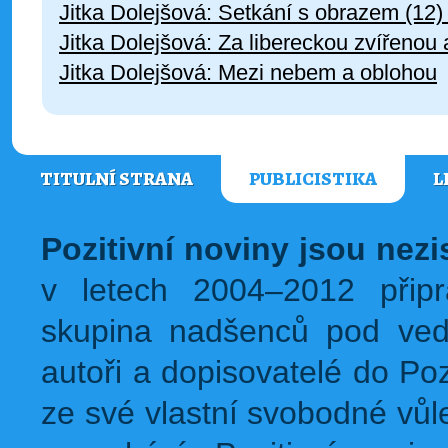
Jitka Dolejšová: Setkání s obrazem (12
Jitka Dolejšová: Za libereckou zvířenou 
Jitka Dolejšová: Mezi nebem a oblohou
TITULNÍ STRANA
PUBLICISTIKA
L
Pozitivní noviny jsou nez
v letech 2004–2012 přip
skupina nadšenců pod ved
autoři a dopisovatelé do Pozi
ze své vlastní svobodné vůl