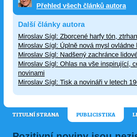
Přehled všech článků autora
Další články autora
Miroslav Sígl: Zborcené harfy tón, ztrh
Miroslav Sígl: Úplně nová mysl ovládne
Miroslav Sígl: Nadšený zachránce lidové
Miroslav Sígl: Ohlas na vše inspirující, 
novinami
Miroslav Sígl: Tisk a novináři v letech 1
TITULNÍ STRANA
PUBLICISTIKA
L
Pozitivní noviny jsou nez