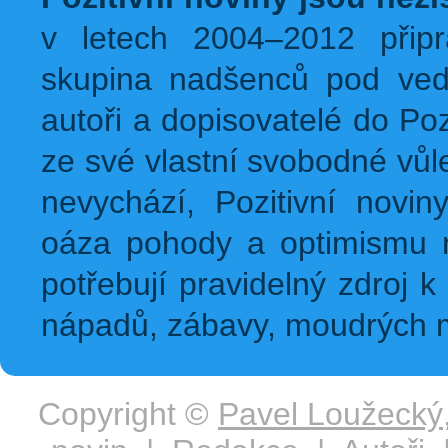
v letech 2004–2012 přip
skupina nadšenců pod ved
autoři a dopisovatelé do Pozi
ze své vlastní svobodné vůl
nevychází, Pozitivní novin
oáza pohody a optimismu na
potřebují pravidelný zdroj k 
nápadů, zábavy, moudrých m
Copyright ©
Pavel Loužecký