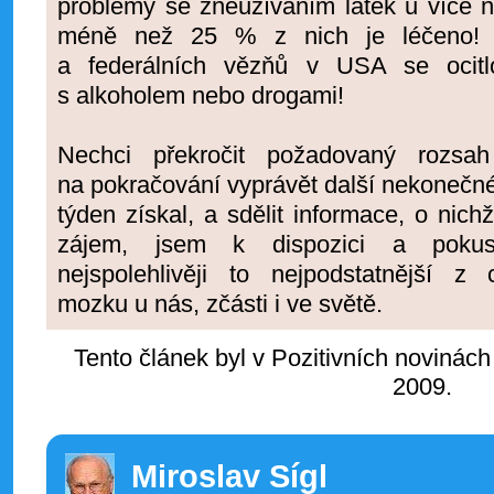
problémy se zneužíváním látek u více n
méně než 25 % z nich je léčeno! 
a federálních vězňů v USA se ocitl
s alkoholem nebo drogami!
Nechci překročit požadovaný rozsa
na pokračování vyprávět další nekonečné 
týden získal, a sdělit informace, o nich
zájem, jsem k dispozici a pokus
nejspolehlivěji to nejpodstatnější 
mozku u nás, zčásti i ve světě.
Tento článek byl v Pozitivních novinách
2009.
Miroslav Sígl