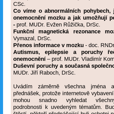
CSc.
Co víme o abnormálních pohybech, j
onemocnění mozku a jak umožňují po
-
prof. MUDr. Evžen Růžička, DrSc.
Funkční magnetická rezonance mo
Vymazal, DrSc.
Přenos informace v mozku
- doc. RNDr
Autismus, epilepsie a poruchy ře
onemocnění
– prof. MUDr. Vladimír Ko
Duševní poruchy a současná společn
MUDr. Jiří Raboch, DrSc.
Uvádím záměrně všechna jména 
přednášek, protože internetově vybavení 
mohou snadno vyhledat všechny
podrobnosti k uvedeným tématům. Bude
štěstí, někteří přednášející byli ochotni 