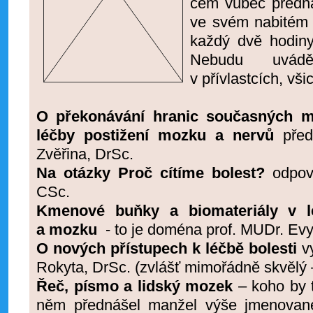
čem vůbec přednáš
ve svém nabitém d
každý dvě hodiny
Nebudu uvádět
v přívlastcích, všic
O překonávání hranic současných mo
léčby postižení mozku a nervů
pře
Zvěřina, DrSc.
Na otázky Proč cítíme bolest?
odpov
CSc.
Kmenové buňky a biomateriály v 
a mozku
- to je doména prof. MUDr. Ev
O nových přístupech k léčbě bolesti
vy
Rokyta, DrSc. (zvlášť mimořádně skvělý
Řeč, písmo a lidský mozek
– koho by 
něm přednášel manžel výše jmenované