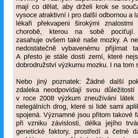
mají co dělat, aby drželi krok se souč
vysoce atraktivní i pro další odbornou a 
lékaři překvapeni širokými znalostm
chorobě, kterou na sobě pociťují.
zasahuje ovšem také naše mozky. A ne 
nedostatečně vybavenému přijímat ta
A přesto je stále dosti zemí, které ne
dobrodružství výzkumu mozku. I na tom
Nebo jiný poznatek: Žádné další p
zdaleka neodpovídají svou důležitostí
v roce 2008 výzkum zneužívání látek (
nelegálních drog, které si lidé sami apli
spojená. Významné jsou přitom takové fa
při vzniku závislosti, délka jejího tr
genetické faktory, prostředí a četné 