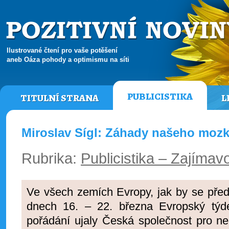
Ilustrované čtení pro vaše potěšení
aneb Oáza pohody a optimismu na síti
PUBLICISTIKA
TITULNÍ STRANA
L
Miroslav Sígl: Záhady našeho moz
Rubrika:
Publicistika – Zajímavo
Ve všech zemích Evropy, jak by se před
dnech 16. – 22. března Evropský tý
pořádání ujaly Česká společnost pro 