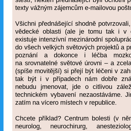
texty vážným zájemcům e-mailovou pošt
Všichni přednášející shodně potvrzovali,
vědecké oblasti (ale je tomu tak i v o
existuje intenzívní mezinárodní spoluprá
do všech velkých světových projektů a p
poznání a dokonce i léčba mozko
na srovnatelné světové úrovni – a zcela
(spíše movitější) si přejí být léčeni v za
tak být i v případech nám dobře zná
nebudu jmenovat, jde o citlivou zálež
technickém vybavení nezaostáváme. Jin
zatím na vícero místech v republice.
Chcete příklad? Centrum bolesti (v n
neurolog, neurochirurg, anesteziolo