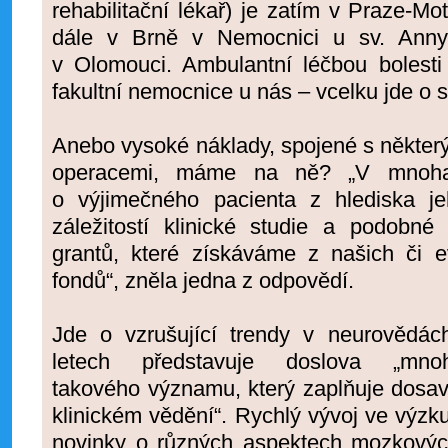
rehabilitační lékař) je zatím v Praze-M
dále v Brně v Nemocnici u sv. Anny
v Olomouci. Ambulantní léčbou bolesti
fakultní nemocnice u nás – vcelku jde o 
Anebo vysoké náklady, spojené s někter
operacemi, máme na ně? „V mnoha
o výjimečného pacienta z hlediska j
záležitostí klinické studie a podobné
grantů, které získáváme z našich či 
fondů“, zněla jedna z odpovědí.
Jde o vzrušující trendy v neurovědác
letech představuje doslova „mnoh
takového významu, který zaplňuje dosa
klinickém vědění“. Rychlý vývoj ve výz
novinky o různých aspektech mozkových