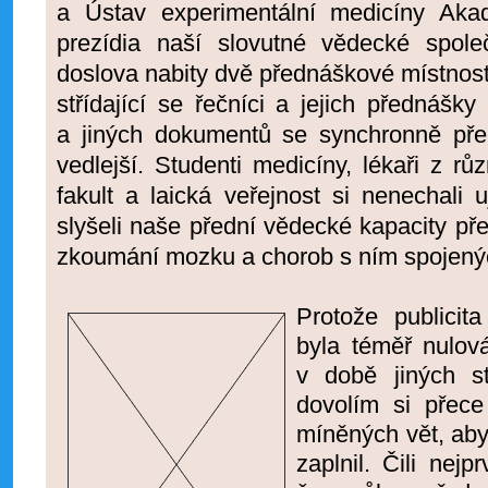
a Ústav experimentální medicíny Ak
prezídia naší slovutné vědecké spole
doslova nabity dvě přednáškové místnosti.
střídající se řečníci a jejich přednášky
a jiných dokumentů se synchronně přen
vedlejší. Studenti medicíny, lékaři z r
fakult a laická veřejnost si nenechali u
slyšeli naše přední vědecké kapacity p
zkoumání mozku a chorob s ním spojený
Protože publicit
byla téměř nulov
v době jiných s
dovolím si přece
míněných vět, abyc
zaplnil. Čili nej