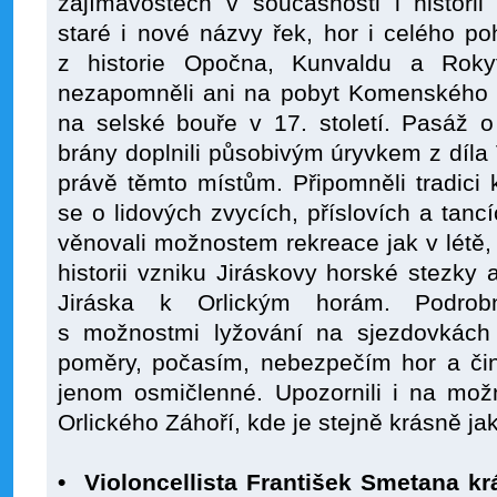
zajímavostech v současnosti i historii 
staré i nové názvy řek, hor i celého poh
z historie Opočna, Kunvaldu a Rokyt
nezapomněli ani na pobyt Komenského v
na selské bouře v 17. století. Pasáž o
brány doplnili působivým úryvkem z díl
právě těmto místům. Připomněli tradici 
se o lidových zvycích, příslovích a tanc
věnovali možnostem rekreace jak v létě, 
historii vzniku Jiráskovy horské stezky 
Jiráska k Orlickým horám. Podrob
s možnostmi lyžování na sjezdovkách
poměry, počasím, nebezpečím hor a čin
jenom osmičlenné. Upozornili i na mož
Orlického Záhoří, kde je stejně krásně ja
• Violoncellista František Smetana kr