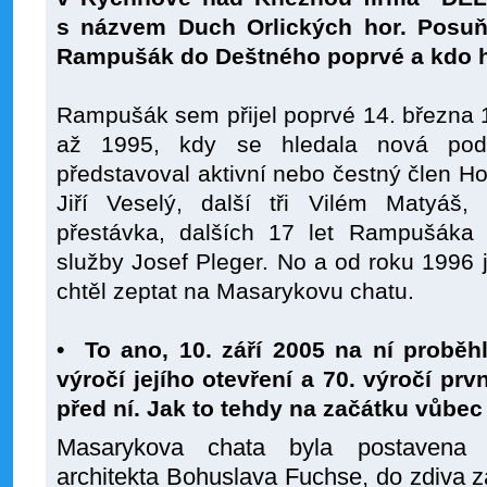
s názvem Duch Orlických hor. Posu
Rampušák do Deštného poprvé a kdo h
Rampušák sem přijel poprvé 14. března 
až 1995, kdy se hledala nová pod
představoval aktivní nebo čestný člen Hor
Jiří Veselý, další tři Vilém Matyáš,
přestávka, dalších 17 let Rampušáka 
služby Josef Pleger. No a od roku 1996 já
chtěl zeptat na Masarykovu chatu.
•
To ano, 10. září 2005 na ní probě
výročí jejího otevření a 70. výročí pr
před ní. Jak to tehdy na začátku vůbec
Masarykova chata byla postavena 
architekta Bohuslava Fuchse, do zdiva 