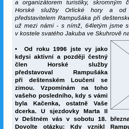
a organizátorem turistiky, skromným 
Horské služby Orlické hory a od
představitelem Rampušáka při deštensk
už mezi námi - s nímž, 64letým jsme se
v kostele svatého Jakuba ve Skuhrově na
•
Od roku 1996 jste vy jako
kdysi aktivní a později čestný
člen Horské služby
představoval Rampušáka
při deštenském Loučení se
zimou.
Vzpomínám na toho
vašeho posledního, kdy s vámi
byla Kačenka, ostatně Vaše
dcerka. U sjezdovky Marta II
v Deštném vás v sobotu 18. března 
Dovolte otázku: Kdy vznikl Ramp