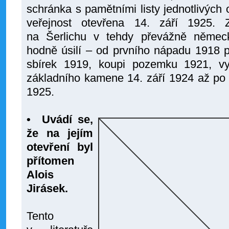
schránka s pamětními listy jednotlivých 
veřejnost otevřena 14. září 1925. 
na Šerlichu v tehdy převážně německ
hodně úsilí – od prvního nápadu 1918 p
sbírek 1919, koupi pozemku 1921, vy
základního kamene 14. září 1924 až po s
1925.
• Uvádí se,
že na jejím
otevření byl
přítomen
Alois
Jirásek.
Tento