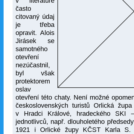
v literatuře
často
citovaný údaj
je třeba
opravit. Alois
Jirásek se
samotného
otevření
nezúčastnil,
byl však
protektorem
oslav
otevření této chaty. Není možné opome
československých turistů Orlická žup
v Hradci Králové, hradeckého SKI
jednotlivců, např. dlouholetého předsed
1921 i Orlické župy KČST Karla S. 