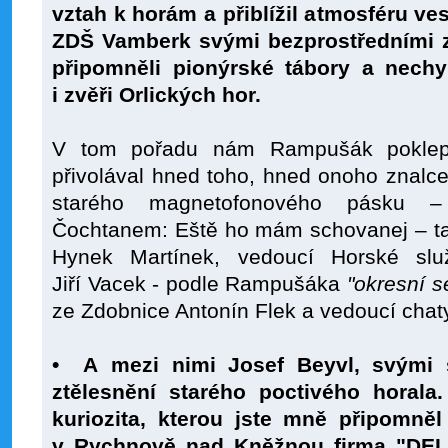
vztah k horám a přiblížil atmosféru ves
ZDŠ Vamberk svými bezprostředními zá
připomněli pionýrské tábory a nechy
i zvěři Orlických hor.
V tom pořadu nám Rampušák poklep
přivolával hned toho, hned onoho znalce
starého magnetofonového pásku 
Čochtanem: Eště ho mám schovanej – tak
Hynek Martínek, vedoucí Horské slu
Jiří Vacek - podle Rampušáka
"okresní s
ze Zdobnice Antonín Flek a vedoucí chat
• A mezi nimi Josef Beyvl, svými s
ztělesnění starého poctivého horala
kuriozita, kterou jste mně připomně
v Rychnově nad Kněžnou firma "DELE