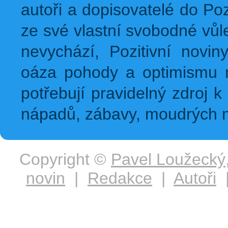
autoři a dopisovatelé do Pozi
ze své vlastní svobodné vůl
nevychází, Pozitivní novin
oáza pohody a optimismu na
potřebují pravidelný zdroj k 
nápadů, zábavy, moudrých m
Copyright ©
Pavel Loužecký
novin
|
Redakce
|
Autoři