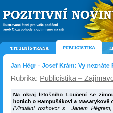
Ilustrované čtení pro vaše potěšení
aneb Oáza pohody a optimismu na síti
PUBLICISTIKA
TITULNÍ STRANA
L
Jan Hégr - Josef Krám: Vy neznát
Rubrika:
Publicistika – Zajímavo
Na okraj letošního Loučení se zimo
horách o Rampušákovi a Masarykově c
(Virtuální rozhovor s Janem Hégrem,