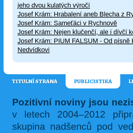
jeho dvou kulatých výročí
Josef Krám: Hrabalení aneb Blecha z 
Josef Krám: Sameťáci v Rychnově
Josef Krám: Nejen klučenčí, ale i dívčí 
Josef Krám: PIUM FALSUM - Od písně 
Nedvídkovi
TITULNÍ STRANA
PUBLICISTIKA
L
Pozitivní noviny jsou nez
v letech 2004–2012 přip
skupina nadšenců pod ved