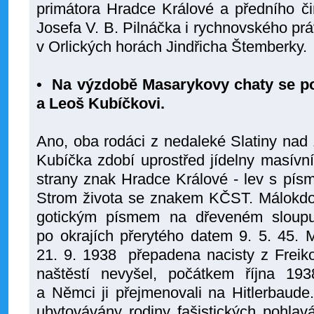
primátora Hradce Králové a předního č
Josefa V. B. Pilnáčka i rychnovského práv
v Orlických horách Jindřicha Štemberky.
• Na výzdobě Masarykovy chaty se podí
a Leoš Kubíčkovi.
Ano, oba rodáci z nedaleké Slatiny nad
Kubíčka zdobí uprostřed jídelny masívn
strany znak Hradce Králové - lev s pís
Strom života se znakem KČST. Málokdo 
gotickým písmem na dřeveném sloupu 
po okrajích přerytého datem 9. 5. 45. 
21. 9. 1938 přepadena nacisty z Freiko
naštěstí nevyšel, počátkem října 19
a Němci ji přejmenovali na Hitlerbaude
ubytovávány rodiny fašistických pohlavá