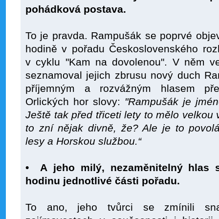
pohádková postava.
To je pravda. Rampušák se poprvé objev
hodině v pořadu Československého rozh
v cyklu "Kam na dovolenou". V něm veř
seznamoval jejich zbrusu nový duch Ra
příjemným a rozvážným hlasem před
Orlických hor slovy:
"Rampušák je jmén
Ještě tak před třiceti lety to mělo velko
to zní nějak divně, že? Ale je to povol
lesy a Horskou službou.“
• A jeho milý, nezaměnitelný hlas 
hodinu jednotlivé části pořadu.
To ano, jeho tvůrci se zmínili s