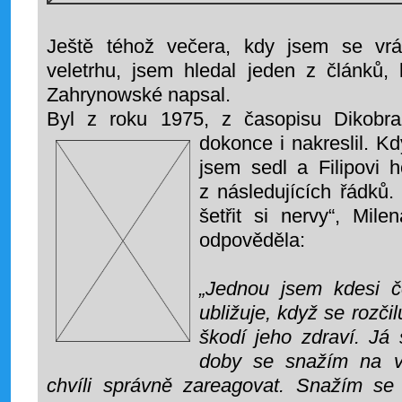
Ještě téhož večera, kdy jsem se vrá
veletrhu, jsem hledal jeden z článků,
Zahrynowské napsal.
Byl z roku 1975, z časopisu Dikobr
dokonce i
nakreslil. K
jsem sedl a Filipovi 
z následujících řádků.
šetřit si nervy“, Mil
odpověděla:
„Jednou jsem kdesi č
ubližuje, když se rozči
škodí jeho zdraví. Já 
doby se snažím na v
chvíli správně zareagovat. Snažím se