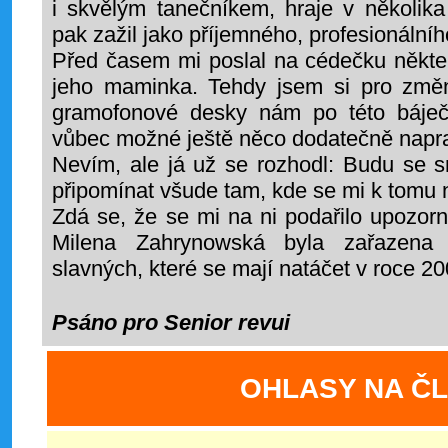
i skvělým tanečníkem, hraje v několik
pak zažil jako příjemného, profesionální
Před časem mi poslal na cédečku někter
jeho maminka. Tehdy jsem si pro změ
gramofonové desky nám po této báječ
vůbec možné ještě něco dodatečně napra
Nevím, ale já už se rozhodl: Budu se 
připomínat všude tam, kde se mi k tomu n
Zdá se, že se mi na ni podařilo upozorni
Milena Zahrynowská byla zařazena
slavných, které se mají natáčet v roce 20
Psáno pro Senior revui
OHLASY NA Č