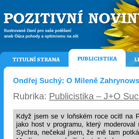
Ilustrované čtení pro vaše potěšení
aneb Oáza pohody a optimismu na síti
PUBLICISTIKA
TITULNÍ STRANA
L
Ondřej Suchý: O Mileně Zahrynow
Rubrika:
Publicistika – J+O Su
Když jsem se v loňském roce ocitl na 
jako host v programu, který moderoval 
Sychra, nečekal jsem, že mě tam potká 