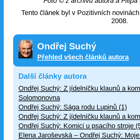
Foto © z archivu autora a Filipa
Tento článek byl v Pozitivních novinách
2008.
Ondřej Suchý
Přehled všech článků autora
Další články autora
Ondřej Suchý: Z jídelníčku klaunů a komi
Solomonovna
Ondřej Suchý: Sága rodu Lupinů (1)
Ondřej Suchý: Z jídelníčku klaunů a kom
Ondřej Suchý: Komici u psacího stroje (5
Elena Jaroševská – Ondřej Suchý: Moje