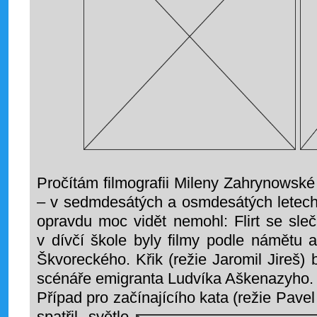
Pročítám filmografii Mileny Zahrynowské
– v sedmdesátých a osmdesátých letech
opravdu moc vidět nemohl: Flirt se sle
v dívčí škole byly filmy podle námětu 
Škvoreckého. Křik (režie Jaromil Jireš
scénáře emigranta Ludvíka Aškenazyho.
Případ pro začínajícího kata (režie Pave
spatřil světlo