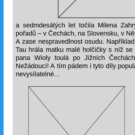
a sedmdesátých let točila Milena Zahr
pořadů – v Čechách, na Slovensku, v N
A zase nespravedlnost osudu. Například
Tau hrála matku malé holčičky s níž se
pana Wioly toulá po Jižních Čechác
Nežádoucí! A tím pádem i tyto díly populá
nevysílatelné…