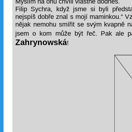
Myslím na onu chvíli vlastně dodnes.
Filip Sychra, když jsme si byli předst
nejspíš dobře znal s mojí maminkou.“ V
nějak nemohu smířit se svým kvapně na
jsem o kom může být řeč. Pak ale pa
Zahrynowská
!