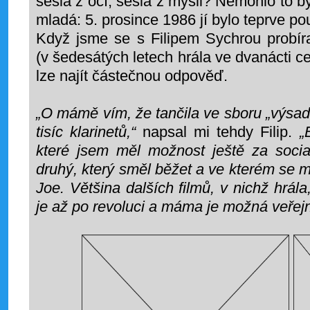
sešla z očí, sešla z mysli? Nemohlo to b
mladá: 5. prosince 1986 jí bylo teprve p
Když jsme se s Filipem Sychrou probíra
(v šedesátých letech hrála ve dvanácti ce
lze najít částečnou odpověď.
„O mámě vím, že tančila ve sboru „výsad
tisíc klarinetů,“
napsal mi tehdy Filip.
„B
které jsem měl možnost ještě za soci
druhý, který směl běžet a ve kterém se
Joe. Většina dalších filmů, v nichž hrál
je až po revoluci a máma je možná veřejn