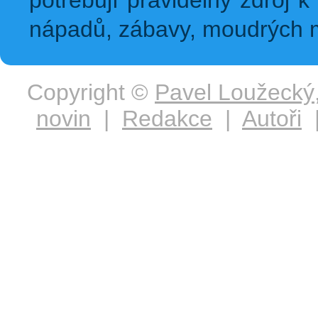
potřebují pravidelný zdroj k 
nápadů, zábavy, moudrých m
Copyright ©
Pavel Loužecký
novin
|
Redakce
|
Autoři