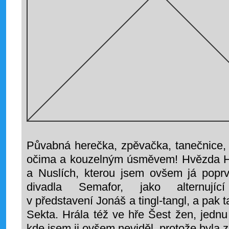
Půvabná herečka, zpěvačka, tanečnice, 
očima a kouzelným úsměvem! Hvězda Hu
a Nuslích, kterou jsem ovšem já poprv
divadla Semafor, jako alternující
v představení Jonáš a tingl-tangl, a pak ta
Sekta. Hrála též ve hře Šest žen, jednu 
kde jsem ji ovšem neviděl, protože byla 