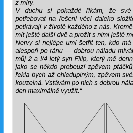
z míry.
V duchu si pokaždé říkám, že své
potřebovat na řešení věcí daleko složit
potkávají v ži­votě každého z nás. Krom
mít ještě další dvě a prožít s nimi ještě
Nervy si nejlépe umí še­třit ten, kdo má
alespoň po ránu — dobrou náladu mívám
můj 2 a l/4 letý syn Filip, který mě de
jako se někdo probouzí zpěvem ptáčků
řekla bych až ohledupl­ným, zpěvem své
kouzelná. Vstávám po nich s dobrou nála
den maximálně využít.“