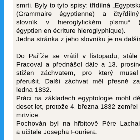
smrti. Byly to tyto spisy: třídílná
„Egyptsk
(Grammaire égyptienne) a čtyřdílný
slovník v hieroglyfickém písmu“ (D
égyptien en écriture hieroglyphique).
Jedna stránka z jeho slovníku je na dalš
Do Paříže se vrátil v listopadu, stále
Pracoval a přednášel dále a 13. prosi
stižen záchvatem, pro který musel
přerušit. Další záchvat měl přesně z
ledna 1832.
Práci na základech egyptologie mohl d
deset let, protože 4. března 1832 zemřel
mrtvice.
Pochován byl na hřbitově Pére Lachai
a učitele Josepha Fouriera.