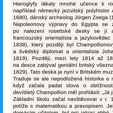
Hieroglyfy lákaly mnohé učence k rozl
například německý jezuitský polyhistor
1680), dánský archeolog Jörgen Zoega (
Napoleonovy výpravy do Egypta se zú
po nalezení rosettské desky se jí a
francouzský orientalista a jazykovědec
1838), který později byl Champollionov
a švédský diplomat a orientalista Joh
1819). Později, mezi lety 1814 až 18
na desce zabýval geniální britský všez
1829). Tato deska je nyní v Britském mu
Traduje se ale nepodložená historka o
když začala padat slova o obtížnosti
devítiletý Champollion měl prohlásit: „Já ji
Základní školu začal navštěvovat v r.
potíže s matematikou a pravopisem. Je
domácím učitelem, byl prý jakýsi abbé 