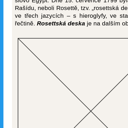
slovo Egypt. Dne 15. července 1799 by
Rašídu, neboli Rosettě, tzv. „rosettská d
ve třech jazycích – s hieroglyfy, ve s
řečtině.
Rosettská deska
je na dalším o