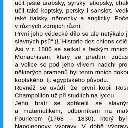
učit ještě arabsky, syrsky, etiopsky, cha
učil také koptsky, persky i sanskrt. Vedl
také italsky, německy a anglicky. Poče
v různých zdrojích různí.
První jeho vědecké dílo se ale netýkalo j
slavných psů“ (L´Historie des chiens célè
Asi v r. 1806 se setkal s řeckým mn
Monachisem, který se předtím zúčast
a velice se pod jeho vlivem nadchl pro
některých pramenů byl tento mnich dokon
koptského, tj. egyptského původu.
Rovněž se uvádí, že první kopii Ros
Champollion už při studiích na lyceu.
Jeho bratr se spřátelil se slavn
a matematikem, odborníkem na mat
Fourierem (1768 – 1830), který byl
Napoleonovy výpravy. V době výprav