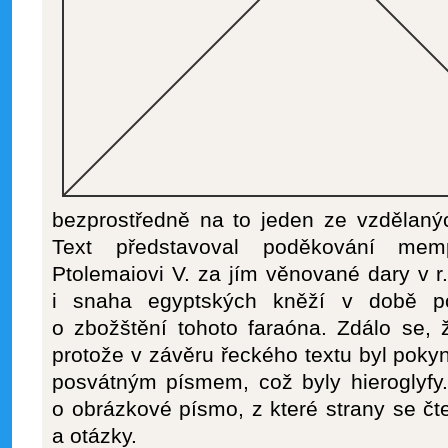
bezprostředně na to jeden ze vzdělaný
Text představoval poděkování memp
Ptolemaiovi V. za jím věnované dary v r.
i snaha egyptských kněží v době po
o zbožštění tohoto faraóna. Zdálo se, 
protože v závěru řeckého textu byl pokyn
posvátným písmem, což byly hieroglyfy.
o obrázkové písmo, z které strany se čte
a otázky.