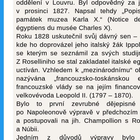
oddělení v Louvru. Byl odpovědný za j
v prosinci 1827. Napsal tehdy „Pop
památek muzea Karla X.“ (Notice de
égyptiens du musée Charles X).
Roku 1828 uskutečnil svůj dávný sen – 
kde ho doprovázel jeho italský žák Ippol
se kterým se seznámil za svých studijní
Z Roselliniho se stal zakladatel italské egy
uctíván. Vzhledem k „mezinárodnímu“ ob
nazývána „francouzsko-toskánskou e
francouzské vlády se na jejím financov
velkovévoda Leopold II. (1797 – 1870).
Bylo to první zevrubné dějepisn
po Napoleonově výpravě v předchozím sto
a postupovali na jih. Champollion s Ro
a Núbii.
Jedním z důvodů výpravy bylo z