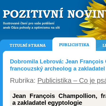
Ilustrované čtení pro vaše potěšení
aneb Oáza pohody a optimismu na síti
PUBLICISTIKA
TITULNÍ STRANA
L
Dobromila Lebrová: Jean François
francouzský archeolog a zakladatel
Rubrika:
Publicistika – Co je ps
Jean François Champollion, f
a zakladatel egyptologie