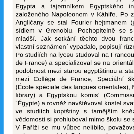
Egypta a tajemníkem Egyptského insti
založeného Napoleonem v Káhiře. Po zn
Angličany se stal Fourier hejtmanem (p
sídlem v Grenoblu. Pochopitelně se s
mladší. Jak setkání těchto dvou franc
vlastní seznámení vypadalo, popisují růz
Po studiích na lyceu studoval na Francouz
de France) a specializoval se na orientáln
podobnost mezi starou egyptštinou a star
mezi Collège de France, Speciální ško
(École spéciale des langues orientales),
library) a Egyptskou komisí (Commiss
´Égypte) a rovněž navštěvoval kostel sv
ve studiích koptštiny s tamějším kn
vědomosti si prohluboval mimo školu se s
V Paříži se mu vůbec nelíbilo, považov