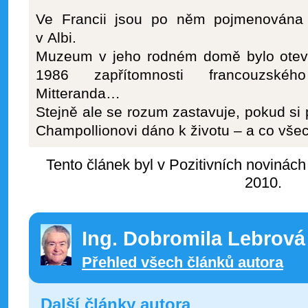
Ve Francii jsou po něm pojmenována 
v Albi.
Muzeum v jeho rodném domě bylo otevř
1986 zapřítomnosti francouzskéh
Mitteranda…
Stejně ale se rozum zastavuje, pokud si 
Champollionovi dáno k životu – a co vš
Tento článek byl v Pozitivních novinách
2010.
Ing. Dobromila Lebrová
Přehled všech článků autora
Další články autora