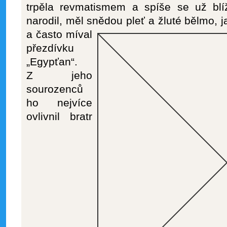
trpěla revmatismem a spíše se už blí
narodil, měl snědou pleť a žluté bělmo, 
a často
míval
přezdívku
„Egypťan“.
Z jeho
sourozenců
ho nejvíce
ovlivnil bratr