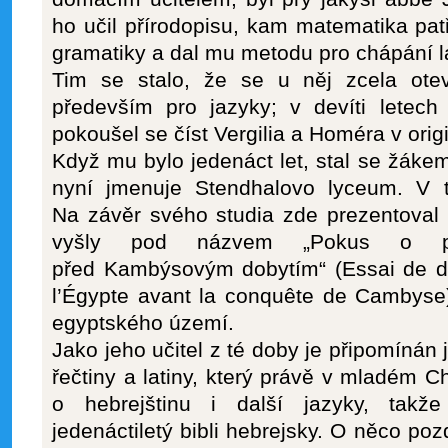
ho učil přírodopisu, kam matematika patř
gramatiky a dal mu metodu pro chápání la
Tim se stalo, že se u něj zcela ote
především pro jazyky; v devíti letech
pokoušel se číst Vergilia a Homéra v orig
Když mu bylo jedenáct let, stal se žákem
nyní jmenuje Stendhalovo lyceum. V t
Na závěr svého studia zde prezentoval 
vyšly pod názvem „Pokus o po
před Kambýsovým dobytím“ (Essai de de
l’Égypte avant la conquête de Cambyse
egyptského území.
Jako jeho učitel z té doby je připomínán 
řečtiny a latiny, který právě v mladém C
o hebrejštinu i další jazyky, takže
jedenáctiletý bibli hebrejsky. O něco poz