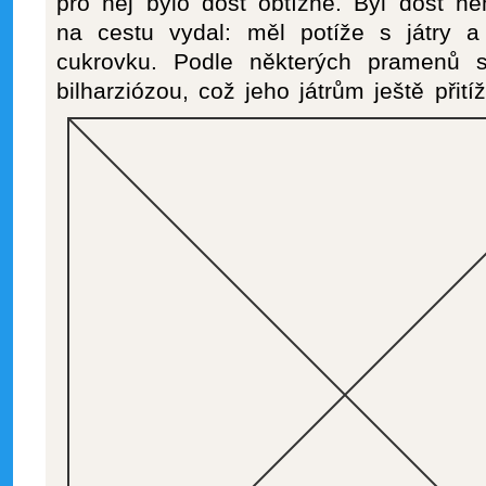
pro něj bylo dost obtížné. Byl dost n
na cestu vydal: měl potíže s játry a
cukrovku. Podle některých pramenů s
bilharziózou, což jeho játrům ještě přit