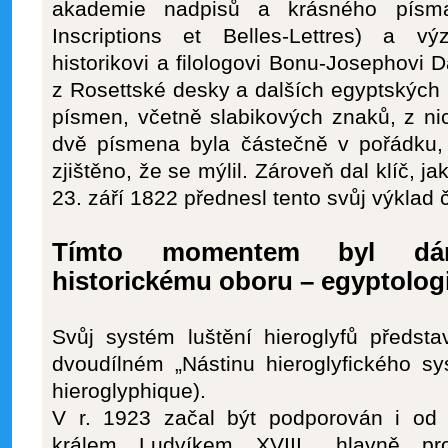
akademie nadpisů a krásného písm
Inscriptions et Belles-Lettres) a 
historikovi a filologovi Bonu-Josephovi 
z Rosettské desky a dalších egyptských
písmen, včetně slabikových znaků, z nich
dvě písmena byla částečně v pořádku, a
zjištěno, že se mýlil. Zároveň dal klíč, ja
23. září 1822 přednesl tento svůj výklad
Tímto momentem byl dá
historickému oboru – egyptologi
Svůj systém luštění hieroglyfů předsta
dvoudílném „Nástinu hieroglyfického s
hieroglyphique).
V r. 1923 začal být podporován i od 
králem Ludvíkem XVIII., hlavně pro