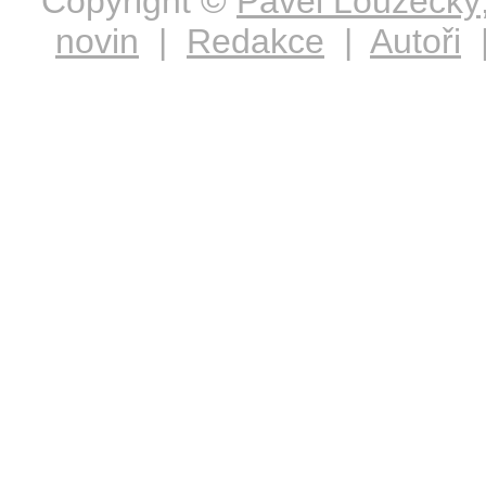
Copyright ©
Pavel Loužecký
novin
|
Redakce
|
Autoři