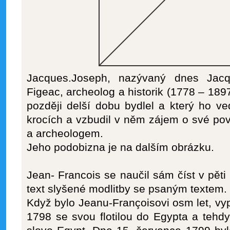
Jacques.Joseph, nazývaný dnes Jacq
Figeac, archeolog a historik (1778 – 189
později delší dobu bydlel a který ho ved
krocích a vzbudil v něm zájem o své povo
a archeologem.
Jeho podobizna je na dalším obrázku.
Jean- Francois se naučil sám číst v pěti 
text slyšené modlitby se psaným textem.
Když bylo Jeanu-Françoisovi osm let, vyp
1798 se svou flotilou do Egypta a tehd