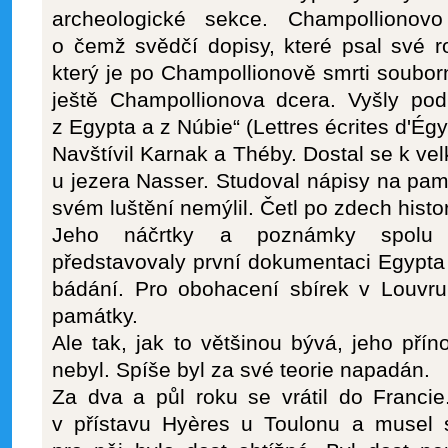
archeologické sekce. Champollionov
o čemž svědčí dopisy, které psal své r
který je po Champollionově smrti souborn
ještě Champollionova dcera. Vyšly p
z Egypta a z Núbie“ (Lettres écrites d'Égy
Navštívil Karnak a Théby. Dostal se k ve
u jezera Nasser. Studoval nápisy na pamá
svém luštění nemýlil. Četl po zdech hist
Jeho náčrtky a poznámky spolu s
představovaly první dokumentaci Egypta
bádání. Pro obohacení sbírek v Louvru
památky.
Ale tak, jak to většinou bývá, jeho pří
nebyl. Spíše byl za své teorie napadán.
Za dva a půl roku se vrátil do Francie
v přístavu Hyères u Toulonu a musel s