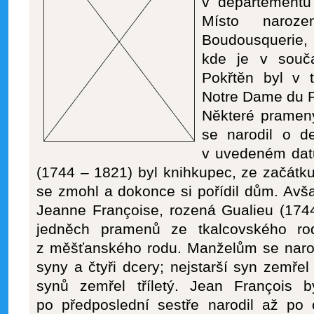
v departementu 
Místo naro
Boudousquerie,
kde je v souč
Pokřtěn byl v 
Notre Dame du P
Některé prameny
se narodil o de
v uvedeném datu
(1744 – 1821) byl knihkupec, ze začátk
se zmohl a dokonce si pořídil dům. Avš
Jeanne Françoise, rozená Gualieu (174
jedněch pramenů ze tkalcovského ro
z měšťanského rodu. Manželům se narodi
syny a čtyři dcery; nejstarší syn zemřel
synů zemřel tříletý. Jean François 
po předposlední sestře narodil až po