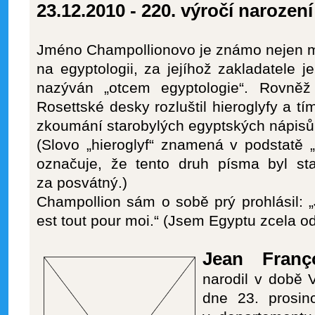
23.12.2010 - 220. výročí narození
Jméno Champollionovo je známo nejen m
na egyptologii, za jejíhož zakladatele
nazýván „otcem egyptologie“. Rovně
Rosettské desky rozluštil hieroglyfy a t
zkoumání starobylých egyptských nápisů
(Slovo „hieroglyf“ znamená v podstatě 
označuje, že tento druh písma byl s
za posvátný.)
Champollion sám o sobě prý prohlásil: „J
est tout pour moi.“ (Jsem Egyptu zcela o
Jean Franç
narodil v době 
dne 23. prosi