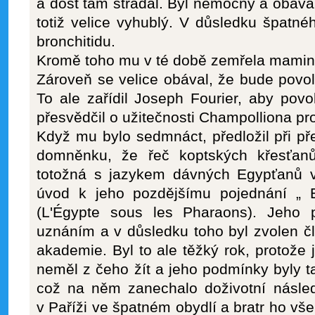
a dost tam strádal. Byl nemocný a obával
totiž velice vyhublý. V důsledku špatné
bronchitidu.
Kromě toho mu v té době zemřela mamin
Zároveň se velice obával, že bude povo
To ale zařídil Joseph Fourier, aby povo
přesvědčil o užitečnosti Champolliona pr
Když mu bylo sedmnáct, předložil při p
domněnku, že řeč koptských křesťan
totožná s jazykem dávných Egypťanů v
úvod k jeho pozdějšímu pojednání „ 
(L'Égypte sous les Pharaons). Jeho p
uznáním a v důsledku toho byl zvolen 
akademie. Byl to ale těžký rok, protože
neměl z čeho žít a jeho podmínky byly 
což na něm zanechalo doživotní násled
v Paříži ve špatném obydlí a bratr ho vš