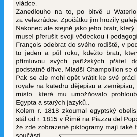
vládce.
Zanedlouho na to, po bitvě u Waterloo
za velezrádce. Zpočátku jim hrozily galeje
Nakonec ale stejně jako jeho bratr, který
musel přerušit svoji vědeckou i pedagog
François odebrat do svého rodiště, v pod
to jeden a půl roku, kdežto bratr, kt
přímluvou svých pařížských přátel d
podstatně dříve. Mladší Champollion se 
Pak se ale mohl opět vrátit ke své prác
royale na katedru dějepisu a zeměpisu, k
místo, které mu umožňovalo prohloubi
Egypta a starých jazyků..
Kolem r. 1818 zkoumal egyptský obelisk
stál od r. 1815 v Římě na Piazza del Pop
že zde zobrazené piktogramy mají také f
součástí