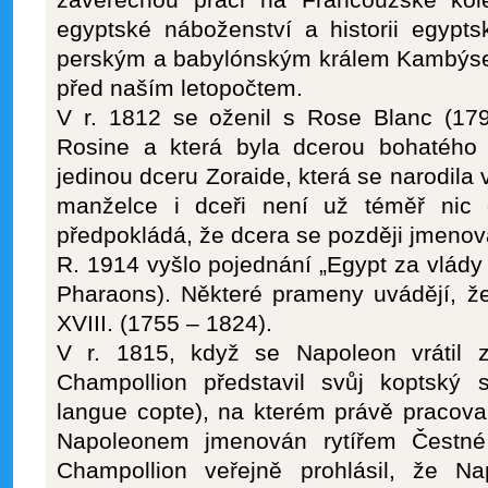
závěrečnou práci na Francouzské kol
egyptské náboženství a historii egypts
perským a babylónským králem Kambýsem II
před naším letopočtem.
V r. 1812 se oženil s Rose Blanc (179
Rosine a která byla dcerou bohatého 
jedinou dceru Zoraide, která se narodila
manželce i dceři není už téměř nic
předpokládá, že dcera se později jmenov
R. 1914 vyšlo pojednání „Egypt za vlády 
Pharaons). Některé prameny uvádějí, že
XVIII. (1755 – 1824).
V r. 1815, když se Napoleon vrátil 
Champollion představil svůj koptský s
langue copte), na kterém právě pracoval.
Napoleonem jmenován rytířem Čestné
Champollion veřejně prohlásil, že Nap