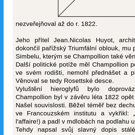
nezveřejňoval až do r. 1822.
Jeho přítel Jean.Nicolas Huyot, archi
dokončil pařížský Triumfální oblouk, mu 
Simbelu, kterým se Champollion také věn
Další politické potíže měl Champollion p
ve svém rodišti, nemohl přednášet a pl
Věnoval se tedy Rosettské desce.
Vyluštění hieroglyfů bylo doprov
Champollion byl v závěru léta 1822 opě
Našel souvislosti. Běžel téměř bez dech
ve Francouzském institutu a vykřikl: 
l'affaire!) a padl v mdlobách na podlahu
Tehdy napsal svůj slavný dopis stál