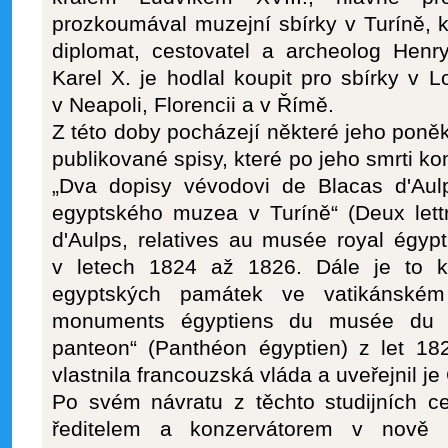
prozkoumával muzejní sbírky v Turíně, k
diplomat, cestovatel a archeolog Henr
Karel X. je hodlal koupit pro sbírky v 
v Neapoli, Florencii a v Římě.
Z této doby pocházejí některé jeho poněk
publikované spisy, které po jeho smrti ko
„Dva dopisy vévodovi de Blacas d'Aulp
egyptského muzea v Turíně“ (Deux lett
d'Aulps, relatives au musée royal égypti
v letech 1824 až 1826. Dále je to k
egyptských památek ve vatikánské
monuments égyptiens du musée du V
panteon“ (Panthéon égyptien) z let 18
vlastnila francouzská vláda a uveřejnil je
Po svém návratu z těchto studijních c
ředitelem a konzervátorem v nově 