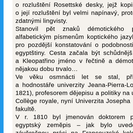
o rozluštění Rosettské desky, jejž kop
o její rozluštění byl velmi napínavý, prot
zdatnými lingvisty.
Stanovil pět znaků démotického p
alfabetickým písmenům koptického jazyk
pro pozdější konstatování o podobnost
egyptštiny. Cesta začala být schůdnějš
a Kleopatřino jméno v řečtině a démot
nějakou dobu trvalo…
Ve věku osmnácti let se stal, přím
a hodnostáře univerzity Jeana-Pierra-
1821), profesorem dějepisu a politiky na 
Collège royale, nyní Univerzita Josepha
fakultě.
V r. 1810 byl jmenován doktorem pí
egyptský zeměpis – jak bylo uveden