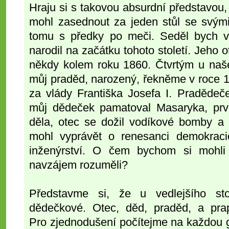
Hraju si s takovou absurdní představou, 
mohl zasednout za jeden stůl se svými
tomu s předky po meči. Seděl bych v
narodil na začátku tohoto století. Jeho o
někdy kolem roku 1860. Čtvrtým u naše
můj praděd, narozený, řekněme v roce 1
za vlády Františka Josefa I. Pradědeče
můj dědeček pamatoval Masaryka, prv
děla, otec se dožil vodíkové bomby a 
mohl vyprávět o renesanci demokraci
inženýrství. O čem bychom si mohli
navzájem rozuměli?
Představme si, že u vedlejšího sto
dědečkové. Otec, děd, praděd, a pr
Pro zjednodušení počítejme na každou g