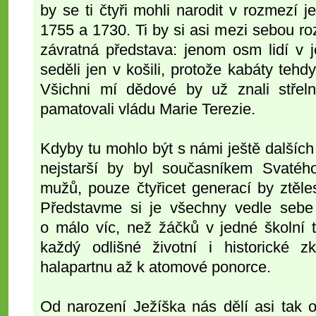
by se ti čtyři mohli narodit v rozmezí j
1755 a 1730. Ti by si asi mezi sebou roz
závratná představa: jenom osm lidí v j
seděli jen v košili, protože kabáty tehd
Všichni mí dědové by už znali střeln
pamatovali vládu Marie Terezie.
Kdyby tu mohlo být s námi ještě dalších
nejstarší by byl současníkem Svatéh
mužů, pouze čtyřicet generací by ztěle
Představme si je všechny vedle sebe v
o málo víc, než žáčků v jedné školní t
každý odlišné životní i historické 
halapartnu až k atomové ponorce.
Od narození Ježíška nás dělí asi tak