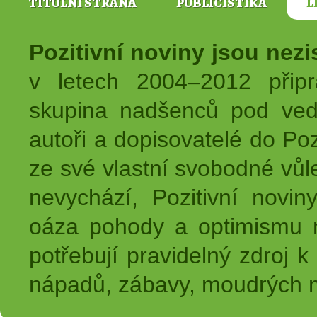
TITULNÍ STRANA
PUBLICISTIKA
L
Pozitivní noviny jsou nez
v letech 2004–2012 přip
skupina nadšenců pod ved
autoři a dopisovatelé do Pozi
ze své vlastní svobodné vůl
nevychází, Pozitivní novin
oáza pohody a optimismu na
potřebují pravidelný zdroj k 
nápadů, zábavy, moudrých m