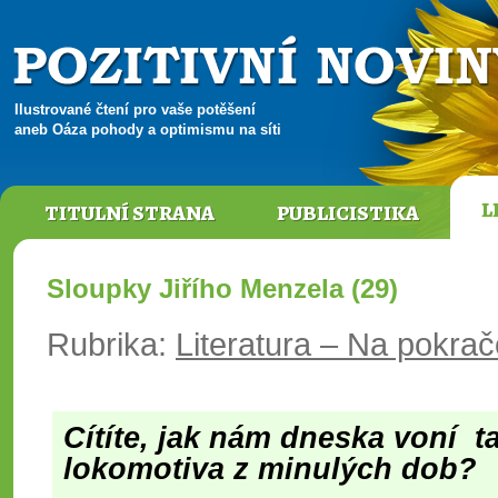
Ilustrované čtení pro vaše potěšení
aneb Oáza pohody a optimismu na síti
L
TITULNÍ STRANA
PUBLICISTIKA
Sloupky Jiřího Menzela (29)
Rubrika:
Literatura – Na pokra
Cítíte, jak nám dneska voní
t
lokomotiva z minulých dob?