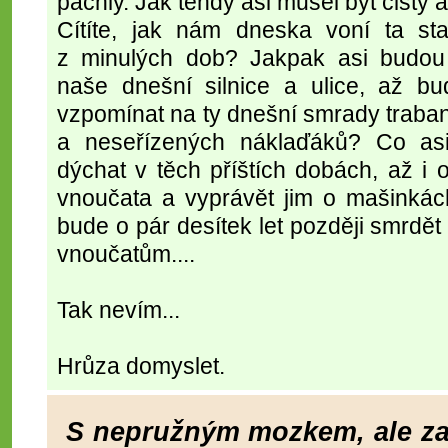
páchly. Jak tehdy asi musel být čistý
Cítíte, jak nám dneska voní ta sta
z minulých dob? Jakpak asi budo
naše dnešní silnice a ulice, až bu
vzpomínat na ty dnešní smrady traba
a neseřízených náklaďáků? Co as
dýchat v těch příštích dobách, až i
vnoučata a vyprávět jim o mašinkác
bude o pár desítek let později smrdět 
vnoučatům....
Tak nevím...
Hrůza domyslet.
S nepružným mozkem, ale za