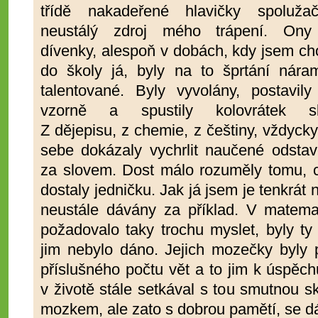
třídě nakadeřené hlavičky spolužač
neustálý zdroj mého trápení. Ony
dívenky, alespoň v dobách, kdy jsem cho
do školy já, byly na to šprtání nára
talentované. Byly vyvolány, postavily
vzorně a spustily kolovrátek sl
Z dějepisu, z chemie, z češtiny, vždyck
sebe dokázaly vychrlit naučené odstav
za slovem. Dost málo rozuměly tomu, co
dostaly jedničku. Jak já jsem je tenkrát
neustále dávány za příklad. V matem
požadovalo taky trochu myslet, byly ty
jim nebylo dáno. Jejich mozečky byly 
příslušného počtu vět a to jim k úspěchu
v životě stále setkával s tou smutnou 
mozkem, ale zato s dobrou pamětí, se dá