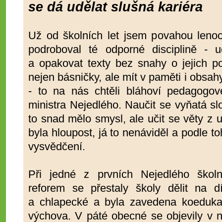
se dá udělat slušná kariéra
Už od školních let jsem povahou leno
podroboval té odporné disciplině - 
a opakovat texty bez snahy o jejich p
nejen básničky, ale mít v paměti i obsah
- to na nás chtěli bláhoví pedagogo
ministra Nejedlého. Naučit se vyňatá s
to snad mělo smysl, ale učit se věty z 
byla hloupost, já to nenáviděl a podle t
vysvědčení.
Při jedné z prvních Nejedlého školn
reforem se přestaly školy dělit na dí
a chlapecké a byla zavedena koeduka
výchova. V páté obecné se objevily v n