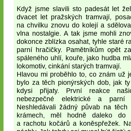
Když jsme slavili sto padesát let ž
dvacet let pražských tramvají, posa
na chvilku znovu do kolejí a sdělov
vlna nostalgie. A tak jsme mohli zno
dokonce zblízka osahat, tyhle staré ra
parní hračičky. Pamětníkům opět z
spáleného uhlí, kouře, jako hudba mlá
lokomotiv, cinkání starých tramvají.
Hlavou mi proběhlo to, co znám už je
bylo za těch pionýrských dob, jak t
kdysi přijaty. První reakce na
nebezpečné elektrické a parní 
Neshledávali žádný půvab na těch 
krámech, měl hodně daleko do 
a rachotu kočárů a koněspřežek. N