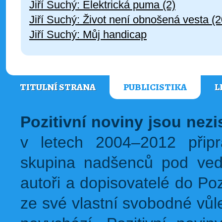
Jiří Suchý: Elektrická puma (2)
Jiří Suchý: Život není obnošená vesta (2
Jiří Suchý: Můj handicap
TITULNÍ STRANA
PUBLICISTIKA
L
Pozitivní noviny jsou nez
v letech 2004–2012 přip
skupina nadšenců pod ved
autoři a dopisovatelé do Pozi
ze své vlastní svobodné vůl