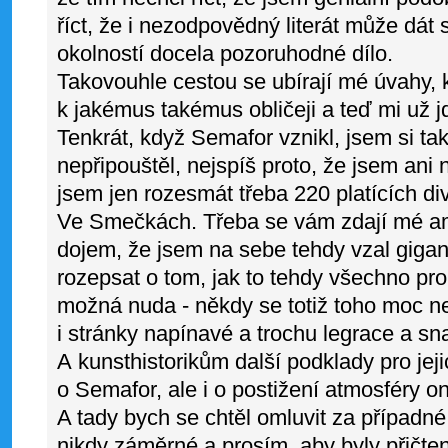
říct, že i nezodpovědný literát může dát 
okolností docela pozoruhodné dílo.
Takovouhle cestou se ubírají mé úvahy,
k jakémus takémus obličeji a teď mi už j
Tenkrát, když Semafor vznikl, jsem si t
nepřipouštěl, nejspíš proto, že jsem ani ne
jsem jen rozesmát třeba 220 platících div
Ve Smečkách. Třeba se vám zdají mé a
dojem, že jsem na sebe tehdy vzal gigant
rozepsat o tom, jak to tehdy všechno pro
možná nuda - někdy se totiž toho moc ne
i stránky napínavé a trochu legrace a sna
A kunsthistorikům další podklady pro jejic
o Semafor, ale i o postižení atmosféry o
A tady bych se chtěl omluvit za případ
nikdy záměrné a prosím, aby byly přičte