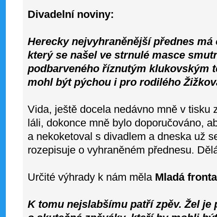
Divadelní noviny:
Herecky nejvyhraněnější přednes má 
který se našel ve strnulé masce smut
podbarveného říznutým klukovským 
mohl být pýchou i pro rodilého Žižkov
Vida, ještě docela nedávno mně v tisku 
láli, dokonce mně bylo doporučováno, aby
a nekoketoval s divadlem a dneska už se
rozepisuje o vyhraněném přednesu. Děl
Určité výhrady k nám měla
Mladá fronta
K tomu nejslabšímu patří zpěv. Žel je p