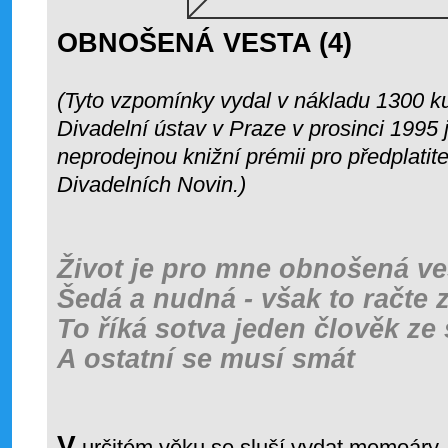
OBNOŠENÁ VESTA (4)
(Tyto vzpomínky vydal v nákladu 1300 k
Divadelní ústav v Praze v prosinci 1995 
neprodejnou knižní prémii pro předplatite
Divadelních Novin.)
Život je pro mne obnošená ve
Šedá a nudná - však to račte 
To říká sotva jeden člověk ze 
A ostatní se musí smát
V
určitém věku se sluší vydat memoáry.