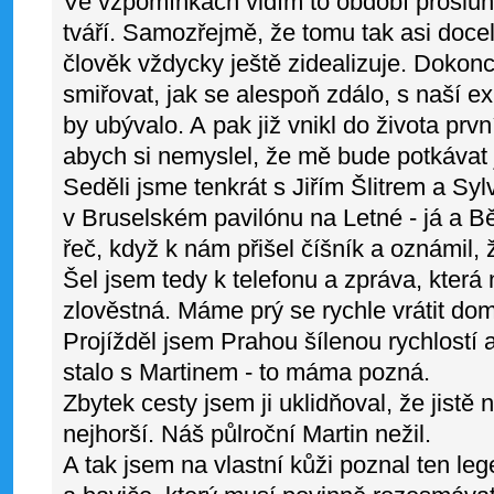
Ve vzpomínkách vidím to období proslu
tváří. Samozřejmě, že tomu tak asi docel
člověk vždycky ještě zidealizuje. Dokonce
smiřovat, jak se alespoň zdálo, s naší ex
by ubývalo. A pak již vnikl do života prv
abych si nemyslel, že mě bude potkávat j
Seděli jsme tenkrát s Jiřím Šlitrem a S
v Bruselském pavilónu na Letné - já a B
řeč, když k nám přišel číšník a oznámil,
Šel jsem tedy k telefonu a zpráva, která
zlověstná. Máme prý se rychle vrátit do
Projížděl jsem Prahou šílenou rychlostí 
stalo s Martinem - to máma pozná.
Zbytek cesty jsem ji uklidňoval, že jistě 
nejhorší. Náš půlroční Martin nežil.
A tak jsem na vlastní kůži poznal ten le