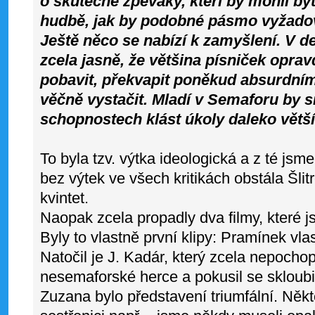
o skutečné zpěváky, kteří by mohli b
hudbě, jak by podobné pásmo vyžado
Ještě něco se nabízí k zamyšlení. V 
zcela jasně, že většina písniček opra
pobavit, překvapit poněkud absurdní
věčně vystačit. Mladí v Semaforu by s
schopnostech klást úkoly daleko větší
To byla tzv. výtka ideologická a z té jsme
bez výtek ve všech kritikách obstála Šli
kvintet.
Naopak zcela propadly dva filmy, které j
Byly to vlastně první klipy: Pramínek vl
Natočil je J. Kadár, který zcela nepochopi
nesemaforské herce a pokusil se skloubi
Zuzana bylo představení triumfální. Někt