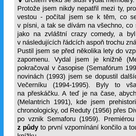
Protože jsem nikdy nepatřil mezi ty, pr
vestou - počítal jsem se k těm, co s
v písni, a tak se dívám na všechno, co
jako na zvláštní crazy comedy, a by
v následujících řádcích aspoň trochu zná
Pustil jsem se před několika lety do vz
zapomenu. Vydal jsem je knižně (Me
pokračoval v časopise (Semafórum 1991
novinách (1993) jsem se dopustil dal
Večerníku (1994-1995). Byly to vš
na přeskáčku. A teď je na čase, abych
(Melantrich 1991), kde jsem prehisto
chronologicky, od Reduty (1956) přes Di
po vznik Semaforu (1959). Premiéro
z půdy
to první vzpomínání končilo a t
knížku.