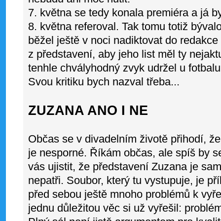
7. května se tedy konala premiéra a já b
8. května referoval. Tak tomu totiž býval
běžel ještě v noci nadiktovat do redakce
z představení, aby jeho list měl ty nejak
tenhle chvályhodný zvyk udržel u fotbalu
Svou kritiku bych nazval třeba...
ZUZANA ANO I NE
Občas se v divadelním životě přihodí, že
je nesporné. Říkám občas, ale spíš by s
vás ujistit, že představení Zuzana je s
nepatři. Soubor, který tu vystupuje, je p
před sebou ještě mnoho problémů k vyře
jednu důležitou věc si už vyřešil: problé