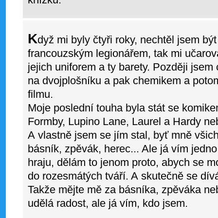
K
dyž mi byly čtyři roky, nechtěl jsem bý
francouzským legionářem, tak mi učaro
jejich uniforem a ty barety. Později jsem 
na dvojplošníku a pak chemikem a potom
filmu.
Moje poslední touha byla stát se komik
Formby, Lupino Lane, Laurel a Hardy n
A vlastně jsem se jím stal, byť mně všichn
básník, zpěvák, herec... Ale já vím jedn
hraju, dělám to jenom proto, abych se m
do rozesmátých tváří. A skutečně se dívá
Takže mějte mě za básníka, zpěváka ne
udělá radost, ale já vím, kdo jsem.