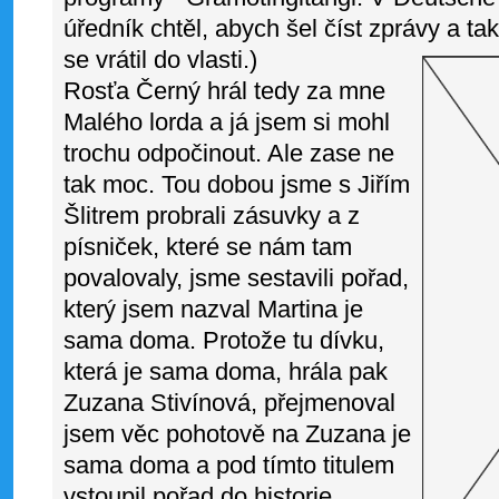
úředník chtěl, abych šel číst zprávy a t
se vrátil do vlasti.)
Rosťa Černý hrál tedy za mne
Malého lorda a já jsem si mohl
trochu odpočinout. Ale zase ne
tak moc. Tou dobou jsme s Jiřím
Šlitrem probrali zásuvky a z
písniček, které se nám tam
povalovaly, jsme sestavili pořad,
který jsem nazval Martina je
sama doma. Protože tu dívku,
která je sama doma, hrála pak
Zuzana Stivínová, přejmenoval
jsem věc pohotově na Zuzana je
sama doma a pod tímto titulem
vstoupil pořad do historie