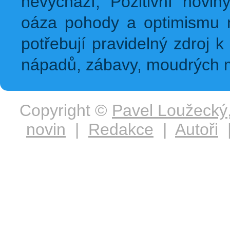
nevychází, Pozitivní novin
oáza pohody a optimismu na
potřebují pravidelný zdroj k 
nápadů, zábavy, moudrých m
Copyright ©
Pavel Loužecký
novin
|
Redakce
|
Autoři