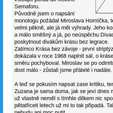
Semaforu.
Původně jsem o napsání
monologu požádal Miroslava Horníčka, te
velmi pěkně, ale já měl výhrady. Jeho ko
a málo směšný a já, po neúspěchu Divad
poskytnout divákům krásu bez legrace.
Zatímco Krása bez závoje - první stript
dokázala v roce 1968 naplnit sál, o krás
směru pochyboval. Miroslav se po odmítnu
dost málo - zůstali jsme přátelé i nadále.
A teď se pokusím napsat zase kritiku, te
Zuzana je sama doma, jak se jeví dnes m
už vlastně neměl s tímhle dílkem nic spo
pětatřiceti letech už mi to tak připadá. T
nebudu ani moc nutit.