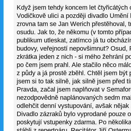
Když jsem tehdy koncem let čtyřicátých
Vodičkově ulici a později divadlo Umění l
zrovna tam se Jan Werich přestěhoval, t
osudu. Jak to, že někomu (v tomto příp
publikum utleskat, zatímco já tu obcház
budovy, veřejností nepovšimnut? Osud, P
zkrátka jeden z nich - si mého žehrání po
po čem jsem prahl. Ale stačilo něco málo
z půdy a já prostě zběhl. Chtěl jsem být
jsem si to tak silně, jak silně jsem před t
Pravda, začal jsem naplňovat v Semafo
nezodpovědně naplánovaných sedm malý
odlehčit denní vystupování, avšak nějak 
Divadlo zázraků bylo vyprodané pouze o
poskytují vstupenky zdarma. Po několik
stáhli z repertoáru. Recitátor Jiří Oster