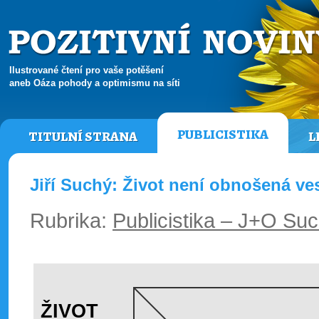
Ilustrované čtení pro vaše potěšení
aneb Oáza pohody a optimismu na síti
PUBLICISTIKA
TITULNÍ STRANA
L
Jiří Suchý: Život není obnošená ves
Rubrika:
Publicistika – J+O Su
ŽIVOT