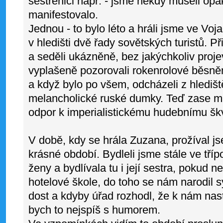
sestřenici např. - jsme někdy museli opak
manifestovalo.
Jednou - to bylo léto a hráli jsme ve Vo
v hledišti dvě řady sovětských turistů. Př
a seděli ukázněně, bez jakýchkoliv pro
vyplašeně pozorovali rokenrolové běsnění
a když bylo po všem, odcházeli z hlediš
melancholické ruské dumky. Teď zase man
odpor k imperialistickému hudebnímu šk
V době, kdy se hrála Zuzana, prožíval 
krásné období. Bydleli jsme stále ve tří
ženy a bydlívala tu i její sestra, pokud
hotelové škole, do toho se nám narodil s
dost a kdyby úřad rozhodl, že k nám nast
bych to nejspíš s humorem.