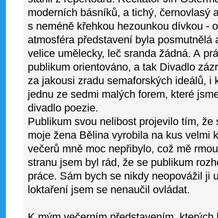
moderních básníků, a tichý, černovlasý a
s neméně křehkou hezounkou dívkou - ob
atmosféra představení byla posmutnělá a
velice umělecky, leč sranda žádná. A pr
publikum orientováno, a tak Divadlo zá
za jakousi zradu semaforských ideálů, i 
jednu ze sedmi malých forem, které jsme 
divadlo poezie.
Publikum svou nelibost projevilo tím, že 
moje žena Bělina vyrobila na kus velmi 
večerů mně moc nepřibylo, což mě rmouti
stranu jsem byl rád, že se publikum roz
práce. Sám bych se nikdy neopovážil ji 
loktaření jsem se nenaučil ovládat.
K mým večerním představením, kterých b