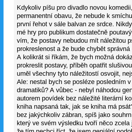
Kdykoliv píšu pro divadlo novou komedi
permanentní obavu, že nebude k smíchu.
první řehot v sále balvan ze srdce. Nikd
mé hry pro publikum dostatečně poutavý
vím, že postavy nebudou mít náležitou 
prokreslenost a že bude chybět správná
A kolikrát si říkám, že bych možná dokáz
prokreslit postavy, příběh opatřit slušivo
uměl všechny tyto náležitostí osvojit, ne
Ale: nestal bych se posléze posledním 
dramatiků? A vůbec - nebyl náhodou gen
autorem povídek bez náležité literární k
kniha napsaná tak, jak se kniha má psá
bez jakýchkoliv zábran, spíš jako souhr
který ve svém výsledku tvoří něco zcel
že tím nechci říct, že jsem geniální pod