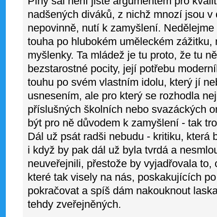
Plný sál není jistě argumentem pro kvalit
nadšených diváků, z nichž mnozí jsou v 
nepovinně, nutí k zamyšlení. Nedělejme s
touha po hlubokém uměleckém zážitku, 
myšlenky. Ta mládež je tu proto, že tu ně
bezstarostné pocity, její potřebu modern
touhu po svém vlastním idolu, který jí n
usnesením, ale pro který se rozhodla ne
příslušných školních nebo svazáckých or
být pro ně důvodem k zamyšlení - tak troch
Dál už psát radši nebudu - kritiku, která 
i když by pak dál už byla tvrdá a nesmlo
neuveřejnili, přestože by vyjadřovala to, 
které tak visely na nás, poskakujících po
pokračovat a spíš dám nakouknout laskav
tehdy zveřejněných.