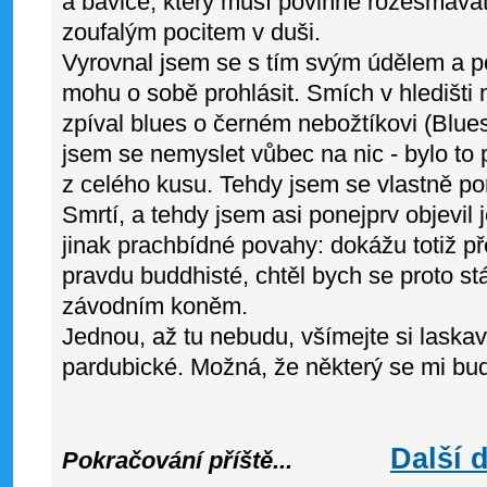
a baviče, který musí povinně rozesmávat
zoufalým pocitem v duši.
Vyrovnal jsem se s tím svým údělem a p
mohu o sobě prohlásit. Smích v hledišti 
zpíval blues o černém nebožtíkovi (Blues
jsem se nemyslet vůbec na nic - bylo to p
z celého kusu. Tehdy jsem se vlastně pon
Smrtí, a tehdy jsem asi ponejprv objevil
jinak prachbídné povahy: dokážu totiž př
pravdu buddhisté, chtěl bych se proto stá
závodním koněm.
Jednou, až tu nebudu, všímejte si laskav
pardubické. Možná, že některý se mi bu
Další 
Pokračování příště...