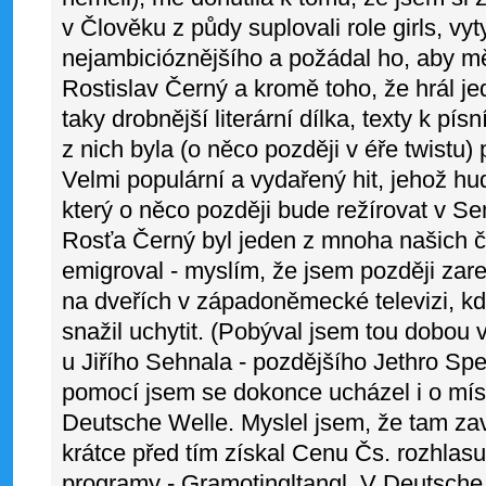
v Člověku z půdy suplovali role girls, vy
nejambicióznějšího a požádal ho, aby m
Rostislav Černý a kromě toho, že hrál je
taky drobnější literární dílka, texty k pí
z nich byla (o něco později v éře twistu)
Velmi populární a vydařený hit, jehož hu
který o něco později bude režírovat v Se
Rosťa Černý byl jeden z mnoha našich čl
emigroval - myslím, že jsem později zareg
na dveřích v západoněmecké televizi, k
snažil uchytit. (Pobýval jsem tou dobou
u Jiřího Sehnala - pozdějšího Jethro Sp
pomocí jsem se dokonce ucházel i o míst
Deutsche Welle. Myslel jsem, že tam za
krátce před tím získal Cenu Čs. rozhlas
programy - Gramotingltangl. V Deutsch