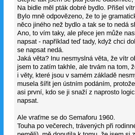
Na bidle měl pták dobré bydlo. Přišel vítr
Bylo mně odpovězeno, že to je gramatick
něco jiného než bydlo a tak se to nedá s
Ano, to vím taky, ale přece jen může nast
napsat - například teď tady, když chci d
se napsat nedá.
Jaká věta? Inu nesmyslná věta, že vítr o
jsem to zatím takhle, ale trvám na tom, 
i věty, které jsou v samém základě nesm
musela šířit jen ústním podáním, protož
asi první, kdo se ji snaží z naprosto log
napsat.
Ale vraťme se do Semaforu 1960.
Touha po večerech, trávených při rodin
neměli), mě donutila k tomu, že jsem si 