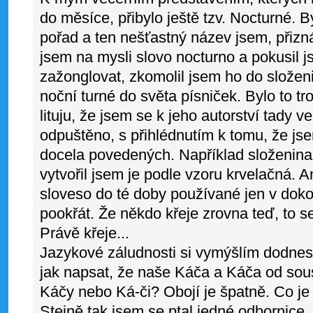
do měsíce, přibylo ještě tzv. Nocturné. 
pořad a ten nešťastný název jsem, přizn
jsem na mysli slovo nocturno a pokusil 
zažonglovat, zkomolil jsem ho do složen
noční turné do světa písniček. Bylo to tr
lituju, že jsem se k jeho autorství tady ve
odpuštěno, s přihlédnutím k tomu, že js
docela povedených. Například složenina 
vytvořil jsem je podle vzoru krvelačná. A
sloveso do té doby používané jen v doko
pookřát. Že někdo křeje zrovna teď, to s
Právě křeje...
Jazykové záludnosti si vymýšlím dodnes
jak napsat, že naše Káča a Káča od sous
Káčy nebo Ká-či? Obojí je špatně. Co je 
Stejně tak jsem se ptal jedné odbornice