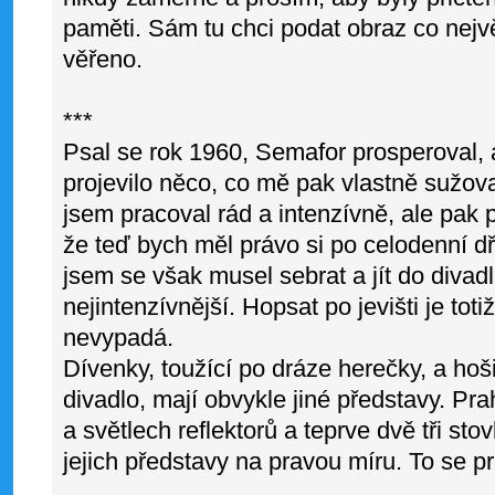
paměti. Sám tu chci podat obraz co nejvě
věřeno.
***
Psal se rok 1960, Semafor prosperoval, 
projevilo něco, co mě pak vlastně sužova
jsem pracoval rád a intenzívně, ale pak př
že teď bych měl právo si po celodenní dř
jsem se však musel sebrat a jít do divad
nejintenzívnější. Hopsat po jevišti je toti
nevypadá.
Dívenky, toužící po dráze herečky, a hoši
divadlo, mají obvykle jiné představy. Pr
a světlech reflektorů a teprve dvě tři sto
jejich představy na pravou míru. To se p