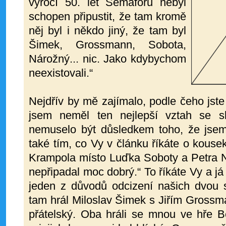
výročí 50. let Semaforu nebyl
schopen připustit, že tam kromě
něj byl i někdo jiný, že tam byl
Šimek, Grossmann, Sobota,
Nárožný... nic. Jako kdybychom
neexistovali.“
Nejdřív by mě zajímalo, podle čeho jste 
jsem neměl ten nejlepší vztah se s
nemuselo být důsledkem toho, že jsem 
také tím, co Vy v článku říkáte o kousek
Krampola místo Luďka Soboty a Petra 
nepřipadal moc dobrý.“ To říkáte Vy a já
jeden z důvodů odcizení našich dvou
tam hrál Miloslav Šimek s Jiřím Grossm
přátelský. Oba hráli se mnou ve hře B