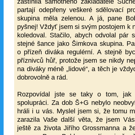
zastínila samotného zakladatele Suc
partají odepřeny veškeré sdělovací pr
skupina měla zelenou. A já, pane Bob
pyšnej! Vždyť jsem si svým postojem k 
koledoval. Stačilo, abych odvolal pár
stejné šance jako Šimkova skupina. Pa
o přízeň diváka regulérní. A stejně b
příznivců hůř, protože jsem se nikdy n
na diváky méně „lidové“, a těch je vžd
dobrovolně a rád.
Rozpovídal jste se taky o tom, jak
spolupráci. Za dob Š+G nebylo neobvyk
hráli i u vás. Myslel jsem si, že tomu
zarazila Vaše další věta, že jsem Vás
ještě za života Jiřího Grossmanna a ž