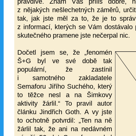
pravdivé. Znám Vás příliš dobře, 
z nějakých nešlechetných záměrů, určit
tak, jak jste měl za to, že je to sprá
z informací, kterých se Vám dostávalo 
skutečného pramene jste nečerpal nic.
Dočetl jsem se, že „fenomén
Š+G byl ve své době tak
populární, že zastínil
i samotného zakladatele
Semaforu Jiřího Suchého, který
to těžce nesl a na Šimkovy
aktivity žárlil.“ To pravil autor
článku Jindřich Goth. A vy jste
to ochotně potvrdil: „Ten na ně
žárlil tak, že ani na nedávném