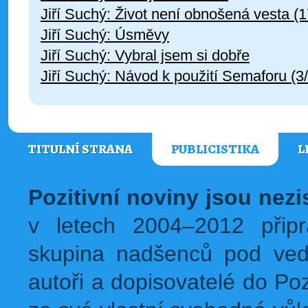
Jiří Suchý: Život není obnošená vesta (1
Jiří Suchý: Úsměvy
Jiří Suchý: Vybral jsem si dobře
Jiří Suchý: Návod k použití Semaforu (3/
TITULNÍ STRANA
PUBLICISTIKA
L
Pozitivní noviny jsou nez
v letech 2004–2012 přip
skupina nadšenců pod ved
autoři a dopisovatelé do Pozi