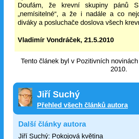
Doufám, že krevní skupiny pánů 
„nemísitelné“, a že i nadále a co ne
diváky a posluchače doslova všech krev
Vladimír Vondráček, 21.5.2010
Tento článek byl v Pozitivních novinách
2010.
Jiří Suchý
Přehled všech článků autora
Další články autora
Jiří Suchý: Pokojová květina