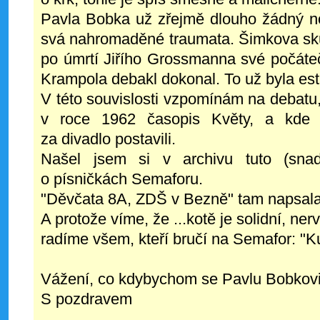
Pavla Bobka už zřejmě dlouho žádný novi
svá nahromaděné traumata. Šimkova skupi
po úmrtí Jiřího Grossmanna své počáteč
Krampola debakl dokonal. To už byla est
V této souvislosti vzpomínám na debatu
v roce 1962 časopis Květy, a kde 
za divadlo postavili.
Našel jsem si v archivu tuto (snad
o písničkách Semaforu.
"Děvčata 8A, ZDŠ v Bezně" tam napsala
A protože víme, že ...kotě je solidní, ner
radíme všem, kteří bručí na Semafor: "Ku
Vážení, co kdybychom se Pavlu Bobkovi 
S pozdravem