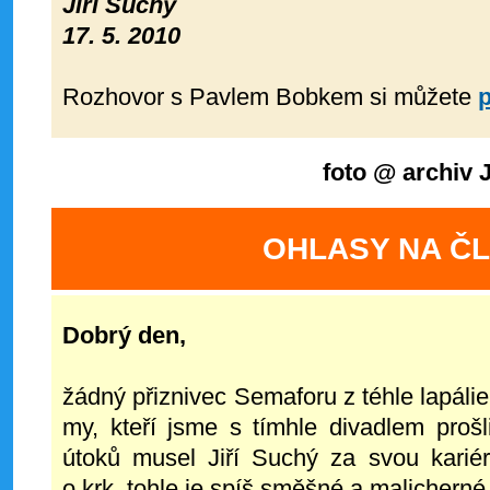
Jiří Suchý
17. 5. 2010
Rozhovor s Pavlem Bobkem si můžete
p
foto @ archiv J
OHLASY NA Č
Dobrý den,
žádný přiznivec Semaforu z téhle lapálie
my, kteří jsme s tímhle divadlem proš
útoků musel Jiří Suchý za svou karié
o krk, tohle je spíš směšné a malicherné