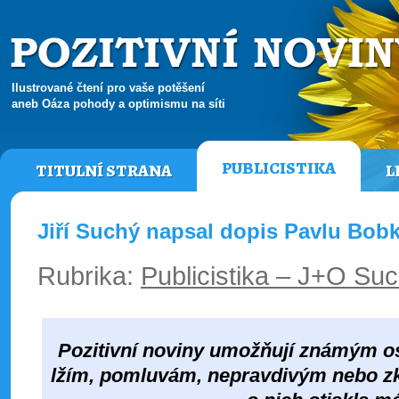
Ilustrované čtení pro vaše potěšení
aneb Oáza pohody a optimismu na síti
PUBLICISTIKA
TITULNÍ STRANA
L
Jiří Suchý napsal dopis Pavlu Bob
Rubrika:
Publicistika – J+O Su
Pozitivní noviny umožňují známým os
lžím, pomluvám, nepravdivým nebo zk