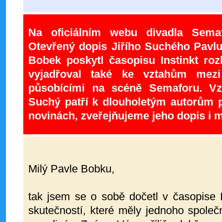
Na oficiálním webu divadla Sema
Otevřený dopis Jiřího Suchého Pavlu
Bobek poskytl časopisu Instinkt ro
vyjadřoval také ke vztahům mezi
působícími na scéně Semaforu. Vz
Suchý patří k dlouholetým autorům p
novinách, zveřejňujeme jeho dopis i m
Milý Pavle Bobku,
tak jsem se o sobě dočetl v časopise I
skutečností, které měly jednoho spole