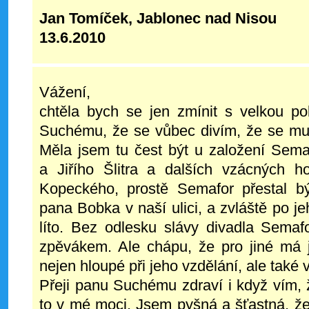
Jan Tomíček, Jablonec nad Nisou
13.6.2010
Vážení,
chtěla bych se jen zmínit s velkou 
Suchému, že se vůbec divím, že se mu v
Měla jsem tu čest být u založení Sema
a Jiřího Šlitra a dalších vzácných h
Kopeckého, prostě Semafor přestal b
pana Bobka v naší ulici, a zvláště po je
líto. Bez odlesku slávy divadla Sema
zpěvákem. Ale chápu, že pro jiné má j
nejen hloupé při jeho vzdělání, ale také
Přeji panu Suchému zdraví i když vím, 
to v mé moci. Jsem pyšná a šťastná, že