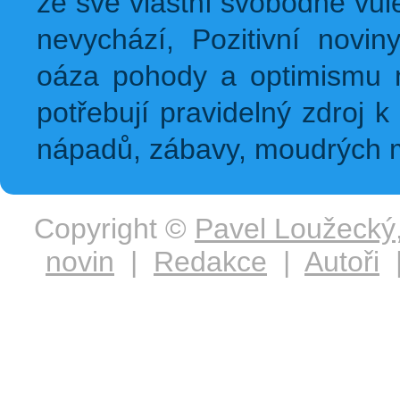
ze své vlastní svobodné vůl
nevychází, Pozitivní novin
oáza pohody a optimismu na
potřebují pravidelný zdroj k 
nápadů, zábavy, moudrých m
Copyright ©
Pavel Loužecký
novin
|
Redakce
|
Autoři