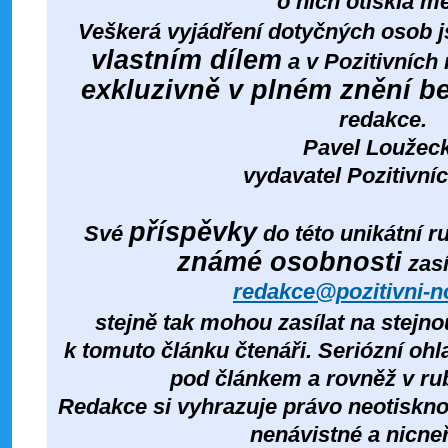
o nich otiskla m
Veškerá vyjádření dotyčných osob 
vlastním dílem
a v Pozitivních 
exkluzivně v plném znění be
redakce
.
Pavel Loužec
vydavatel Pozitivní
příspěvky
Své
do této unikátní 
známé osobnosti
zasí
redakce@pozitivni-n
stejně tak mohou zasílat na stejn
k tomuto článku čtenáři. Seriózní oh
pod článkem a rovněž v ru
Redakce si vyhrazuje právo neotisknou
nenávistné a nicneří