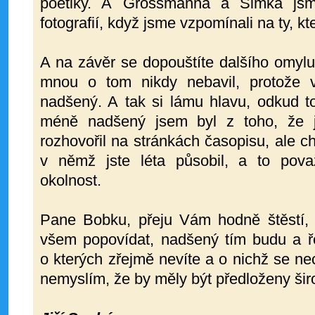
poetiky. A Grossmanna a Šimka jsme
fotografií, když jsme vzpomínali na ty, k
A na závěr se dopouštíte dalšího omylu,
mnou o tom nikdy nebavil, protože v
nadšený. A tak si lámu hlavu, odkud to
méně nadšený jsem byl z toho, že j
rozhovořil na stránkách časopisu, ale ch
v němž jste léta působil, a to pova
okolnost.
Pane Bobku, přeju Vám hodně štěstí, 
všem popovídat, nadšený tím budu a ř
o kterých zřejmě nevíte a o nichž se nec
nemyslím, že by měly být předloženy širo