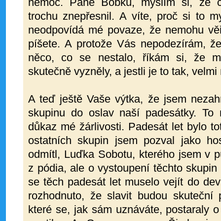
nemoc. Pane Bobku, myslím si, že č
trochu znepřesnil. A víte, proč si to 
neodpovídá mé povaze, že nemohu věřit
píšete. A protože Vás nepodezírám, že
něco, co se nestalo, říkám si, že 
skutečně vyzněly, a jestli je to tak, velmi
A teď ještě Vaše výtka, že jsem neza
skupinu do oslav naší padesátky. To n
důkaz mé žárlivosti. Padesát let bylo t
ostatních skupin jsem pozval jako ho
odmítl, Luďka Sobotu, kterého jsem v pu
z pódia, ale o vystoupení těchto skupin 
se těch padesát let muselo vejít do dev
rozhodnuto, že slavit budou skuteční 
které se, jak sám uznáváte, postaraly 