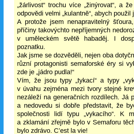
„žárlivost“ trochu více „žinýrovat“, a 
odpovědi velmi „kulantně“, abych použil 
A protože jsem nenapravitelný šťoura
příčiny takovýchto nepříjemných nedoro
v uměleckém světě habaděj. I dosp
poznatku.
Jak jsme se dozvěděli, nejen oba dotyční
různí protagonisti semaforské éry si vy
zde je „jádro pudla!“
Vím, že jsou typy „tykací“ a typy „vyk
v úvahu zejména mezi tvory stejné krev
nezáleží na generačních rozdílech. Já 
a nedovedu si dobře představit, že by
společnosti lidí typu „vykacího“. K
a zklamání zřejmě bylo v Semaforu těch
bylo zdrávo. C’est la vie!