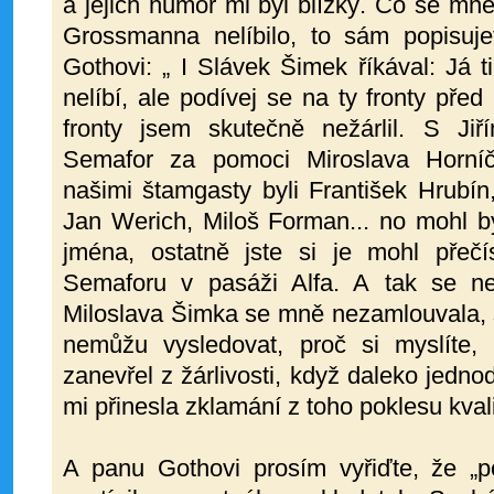
a jejich humor mi byl blízký. Co se mn
Grossmanna nelíbilo, to sám popisuj
Gothovi: „ I Slávek Šimek říkával: Já 
nelíbí, ale podívej se na ty fronty pře
fronty jsem skutečně nežárlil. S Jiř
Semafor za pomoci Miroslava Horní
našimi štamgasty byli František Hrubín
Jan Werich, Miloš Forman... no mohl by
jména, ostatně jste si je mohl přeč
Semaforu v pasáži Alfa. A tak se ne
Miloslava Šimka se mně nezamlouvala, 
nemůžu vysledovat, proč si myslíte,
zanevřel z žárlivosti, když daleko jedno
mi přinesla zklamání z toho poklesu kvali
A panu Gothovi prosím vyřiďte, že „p