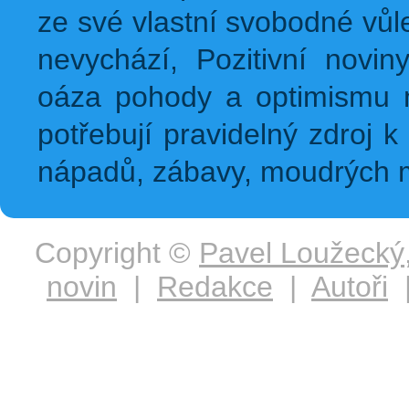
ze své vlastní svobodné vůl
nevychází, Pozitivní novin
oáza pohody a optimismu na
potřebují pravidelný zdroj k 
nápadů, zábavy, moudrých m
Copyright ©
Pavel Loužecký
novin
|
Redakce
|
Autoři