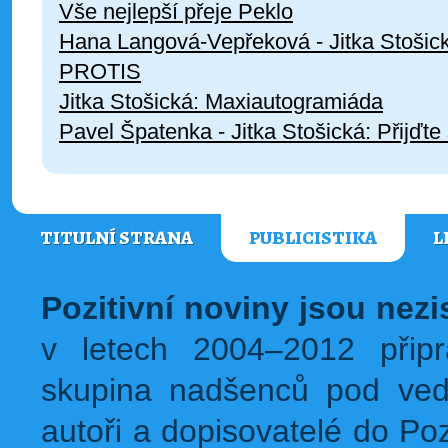
Vše nejlepší přeje Peklo
Hana Langová-Vepřeková - Jitka Stoši
PROTIS
Jitka Stošická: Maxiautogramiáda
Pavel Špatenka - Jitka Stošická: Přijďte
TITULNÍ STRANA
PUBLICISTIKA
L
Pozitivní noviny jsou nez
v letech 2004–2012 přip
skupina nadšenců pod ved
autoři a dopisovatelé do Pozi