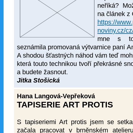
neříká? Mo
na článek z 
https://www.
noviny.cz/c
mne s tou
seznámila promovaná výtvarnice paní
A
A shodou šťastných náhod vám teď mohu 
která touto technikou tvoří překrásné sn
a budete žasnout.
Jitka Stošická
Hana Langová-Vepřeková
TAPISERIE ART PROTIS
S tapiseriemi Art protis jsem se setk
začala pracovat v brněnském atelier