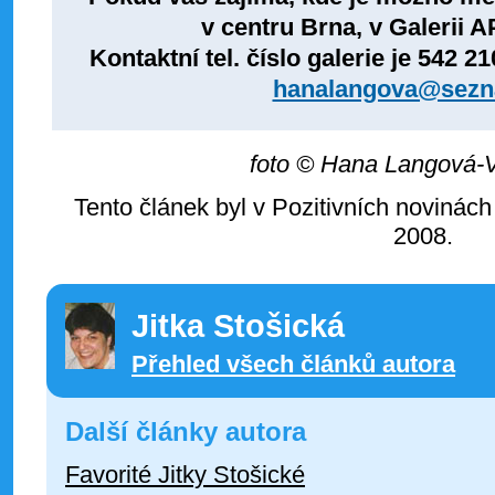
v centru Brna, v Galerii AP
Kontaktní tel. číslo galerie je
542 21
hanalangova@sezn
foto © Hana Langová-
Tento článek byl v Pozitivních novinách
2008.
Jitka Stošická
Přehled všech článků autora
Další články autora
Favorité Jitky Stošické