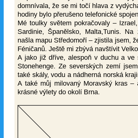
domnívala, že se mi točí hlava z vydýc
hodiny bylo přerušeno telefonické spoje
Mé toulky světem pokračovaly – Izrael, 
Sardinie, Španělsko, Malta,Tunis. N
našla mapu Středomoří – zjistila jsem, ž
Féničanů. Ještě mi zbývá navštívit Velko
A jako již dříve, alespoň v duchu a ve 
Stonehenge. Ze severských zemí jsem n
také skály, vodu a nádherná norská kraji
A také můj milovaný Moravský kras –
krásné výlety do okolí Brna.