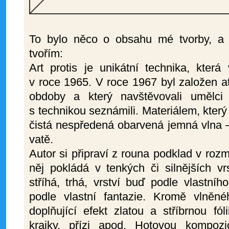
To bylo něco o obsahu mé tvorby, a 
tvořím:
Art protis je unikátní technika, kter
v roce 1965. V roce 1967 byl založen at
obdoby a který navštěvovali umělci
s technikou seznámili. Materiálem, který 
čistá nespředená obarvená jemná vlna –
vatě.
Autor si připraví z rouna podklad v ro
něj pokládá v tenkých či silnějších vr
stříhá, trhá, vrství buď podle vlastní
podle vlastní fantazie. Kromě vlněn
doplňující efekt zlatou a stříbrnou fóli
krajky, přízi apod. Hotovou kompozi