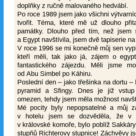
doplňky z ručně malovaného hedvábí.
Po roce 1989 jsem jako všichni výtvarní
tvořit. Téma, které mě už dlouho přit
památky. Dlouho před tím, než jsem si
a Egypt navštívila, jsem dvě tapiserie na 
V roce 1996 se mi konečně můj sen vypln
kteří měli, tak jako já, zájem o egypt
fantastického zájezdu. Měli jsme m
od Abu Simbel po Káhiru.
Poslední den – jako třešinka na dortu 
pyramid a Sfingy. Dnes je již vstu
omezen, tehdy jsem měla možnost navštívi
Mé pocity byly nepopsatelné a můj zá
v hotelu jsem se dozvěděla, že v 
v královské komoře, bylo poblíž Sakkáry
stupňů Richterovy stupnice! Záchvěvy jse