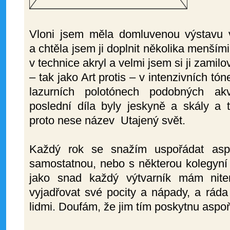
Vloni jsem měla domluvenou výstavu 
a chtěla jsem ji doplnit několika menším
v technice akryl a velmi jsem si ji zami
– tak jako Art protis – v intenzivních tón
lazurních polotónech podobných akv
poslední díla byly jeskyně a skály a
proto nese název Utajený svět.
Každý rok se snažím uspořádat as
samostatnou, nebo s některou kolegyní z
jako snad každý výtvarník mám niter
vyjadřovat své pocity a nápady, a ráda
lidmi. Doufám, že jim tím poskytnu aspoň