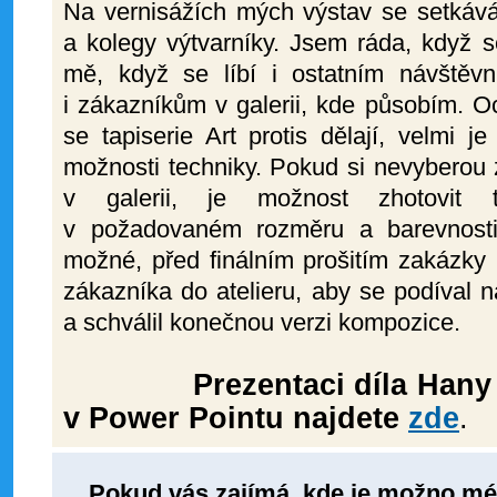
Na vernisážích mých výstav se setkává
a kolegy výtvarníky. Jsem ráda, když s
mě, když se líbí i ostatním návštěv
i zákazníkům v galerii, kde působím. O
se tapiserie Art protis dělají, velmi j
možnosti techniky. Pokud si nevyberou
v galerii, je možnost zhotovit t
v požadovaném rozměru a barevnosti
možné, před finálním prošitím zakázky
zákazníka do atelieru, aby se podíval na
a schválil konečnou verzi kompozice.
Prezentaci díla Hany L
v Power Pointu najdete
zde
.
Pokud vás zajímá, kde je možno mé p