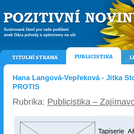
Ilustrované čtení pro vaše potěšení
aneb Oáza pohody a optimismu na síti
PUBLICISTIKA
TITULNÍ STRANA
L
Hana Langová-Vepřeková - Jitka S
PROTIS
Rubrika:
Publicistika – Zajímavo
Tapiserie 