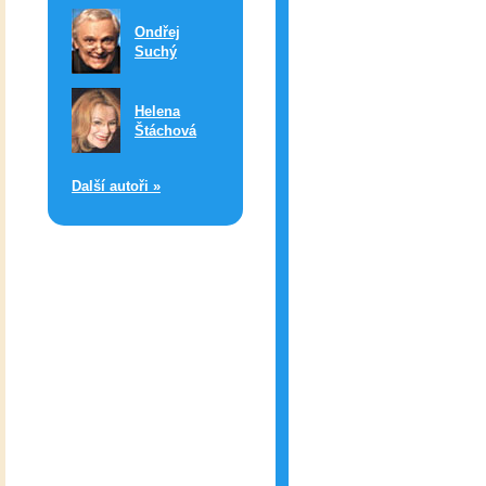
Ondřej
Suchý
Helena
Štáchová
Další autoři »