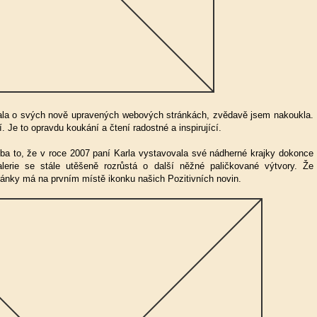
ala o svých nově upravených webových stránkách, zvědavě jsem nakoukla.
í.
Je to opravdu koukání a čtení radostné a inspirující.
a to, že v roce 2007 paní Karla vystavovala své nádherné krajky dokonce
lerie se stále utěšeně rozrůstá o další něžné paličkované výtvory. Že
ánky má na prvním místě ikonku našich Pozitivních novin.