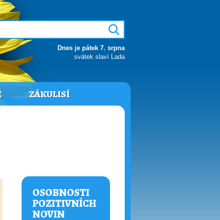
Dnes je pátek 7. srpna
svátek slaví Lada
Ě
ZÁKULISÍ
OSOBNOSTI
POZITIVNÍCH
NOVIN