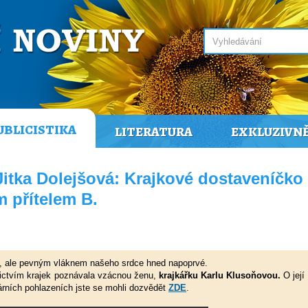
UBLICISTIKA
LITERATURA
EXKLUZIVN
Jitka Dolejšová: Krajkové dostaveníčko
m přítelem B.
ým, ale pevným vláknem našeho srdce hned napoprvé.
nictvím krajek poznávala vzácnou ženu,
krajkářku Karlu Klusoňovou.
O její
erárních pohlazeních jste se mohli dozvědět
ZDE
.