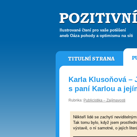
Ilustrované čtení pro vaše potěšení
aneb Oáza pohody a optimismu na síti
P
TITULNÍ STRANA
Karla Klusoňová – 
s paní Karlou a její
Rubrika:
Publicistika – Zajímavosti
Někteří lidé se zachytí neviditeln
Tak tomu bylo, když jsem prostřed
výstavě, o ní samotné, o jejích lit