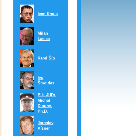
Ivan Kraus
Milan
Lasica
Karel Šíp
Ivo
Šmoldas
Plk. JUDr.
Michal
Dlouhý,
Ph.D.
Jaroslav
Vízner