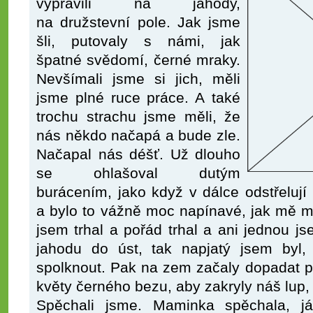
vypravili na jahody,
na družstevní pole. Jak jsme
šli, putovaly s námi, jak
špatné svědomí, černé mraky.
Nevšímali jsme si jich, měli
jsme plné ruce práce. A také
trochu strachu jsme měli, že
nás někdo načapá a bude zle.
Načapal nás déšť. Už dlouho
se ohlašoval dutým
burácením, jako když v dálce odstřeluj
a bylo to vážně moc napínavé, jak mě 
jsem trhal a pořád trhal a ani jednou js
jahodu do úst, tak napjatý jsem byl,
spolknout. Pak na zem začaly dopadat p
květy černého bezu, aby zakryly náš lup,
Spěchali jsme. Maminka spěchala, já