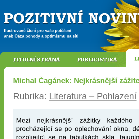
Ilustrované čtení pro vaše potěšení
aneb Oáza pohody a optimismu na síti
L
TITULNÍ STRANA
PUBLICISTIKA
Michal Čagánek: Nejkrásnější zážit
Rubrika:
Literatura – Pohlazení
Mezi nejkrásnější zážitky každého 
procházející se po oplechování okna, d
rozpíjející se na tabulkách skla, taju