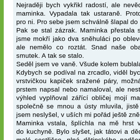
Nejraději bych vykřikl radostí, ale nev
maminka. Vypadala tak ustaraně. Proto
pro ni. Pro sebe jsem schválně šlapal do 
Pak se stal zázrak. Maminka přestala s
jsme mokří jako dva sněhuláci po oblev
ale nemělo co roztát. Snad naše ob
smutek. A tak se stalo.
Seděl jsem ve vaně. Všude kolem bublal
Kdybych se podíval na zrcadlo, viděl byc
vrstvičkou kapiček sražené páry, možn
prstem napsal nebo namaloval, ale nest
výhled vyplňoval zářící obličej mojí 
společně se mnou a ústy mluvila, jistě
jsem neslyšel, v uších mi pořád ještě zn
Maminka vstala, šplíchla na mě hrst 
do kuchyně. Bylo slyšet, jak tátovi a d