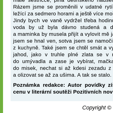
malé sestřičce, plná dětinského nadšen
Rázem jsme se proměnili v udatné rytíř
ležící za sedmero horami a ještě více moř
Jindy bych ve vaně vydržel třeba hodin
voda by už byla dávno studená a dě
a maminka by musela přijít a vylovit mě 
jsem se hnal ven, sotva jsem se namočil
z kuchyně. Také jsem se chtěl smát a vyp
jahod, jako v truhle plné zlata se v 
do umývadla a zase je vybírat, mačk
do misek, nechat si až kdesi zezadu z če
a olizovat se až za ušima. A tak se stalo
Poznámka redakce: Autor povídky zís
cenu v literární soutěži Pozitivních nov
Copyright ©