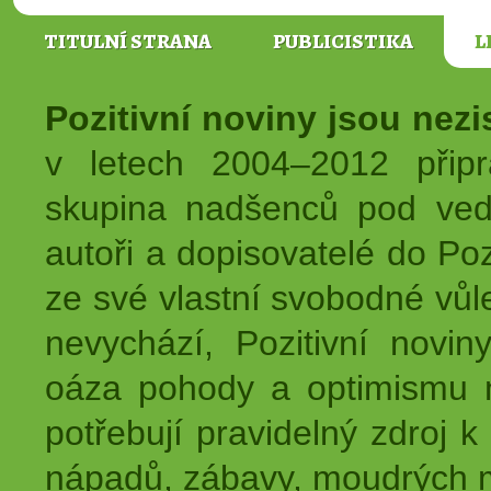
TITULNÍ STRANA
PUBLICISTIKA
L
Pozitivní noviny jsou nez
v letech 2004–2012 přip
skupina nadšenců pod ved
autoři a dopisovatelé do Pozi
ze své vlastní svobodné vůl
nevychází, Pozitivní novin
oáza pohody a optimismu na
potřebují pravidelný zdroj k 
nápadů, zábavy, moudrých m