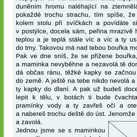
duněním hromu naléhající na ztemněl
pokaždé trochu strachu, tím spíše, že
kolem stolu při svíčkách a povídáte si
v postýlce, docela sám, peřina mrazivě h
teplou a je teplá stále víc a víc a ty 
do tmy. Takovou má nad tebou bouřka m
Pak ve dne sníš, že se přižene bouřka,
a maminka nevyběhne a nezavolá tě dom
dá občas ránu, těžké kapky se začnou 
do země. A ještě na tebe nikdo nevolá 
ty kapky do dlaní. A pak už budeš doce
lepit k tělu, v botách ti bude čvacht
pramínky vody a ty zavřeš oči a ote
a nabereš trochu deště do úst. Jenomž
a zavolá.
Jednou jsme se s maminkou