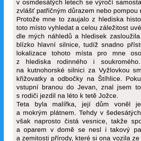
v osmdesátých letech se výročí samosta
zvlášť patřičným důrazem nebo pompou n
Protože mne to zaujalo z hlediska hist
toto místo vyhledat a celou záležitost uvé
dle mých náhledů a hledisek zasloužila
blízko hlavní silnice, tudíž snadno př
lokalizace tohoto místa pro mne os
z hlediska rodinného i soukromého.
na kutnohorské silnici za Vyžlovkou s
křižovatky a odbočky na Štíhlice. Poku
vstupní branou do Jevan, znal jsem to
s rodiči jezdil na léto k tetě Jožce.
Teta byla malířka, její dům voněl 
a mokrým plátnem. Tehdy v šedesátých 
však naprosto čistá vesnice, takže 
a oparem v domě se nesl i takový pach
a zemitosti přírody, které si ona vozila ze