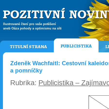
Ilustrované čtení pro vaše potěšení
aneb Oáza pohody a optimismu na síti
PUBLICISTIKA
TITULNÍ STRANA
L
Zdeněk Wachfaitl: Cestovní kaleid
a pomníčky
Rubrika:
Publicistika – Zajímavo