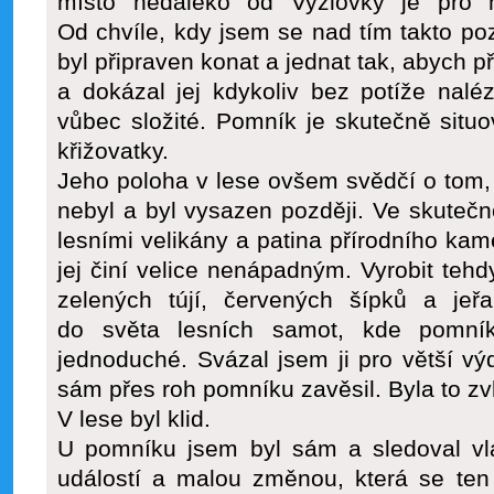
místo nedaleko od Vyžlovky je pro 
Od chvíle, kdy jsem se nad tím takto poz
byl připraven konat a jednat tak, abych p
a dokázal jej kdykoliv bez potíže nalé
vůbec složité. Pomník je skutečně situov
křižovatky.
Jeho poloha v lese ovšem svědčí o tom,
nebyl a byl vysazen později. Ve skutečno
lesními velikány a patina přírodního k
jej činí velice nenápadným. Vyrobit tehd
zelených tújí, červených šípků a jeřa
do světa lesních samot, kde pomník
jednoduché. Svázal jsem ji pro větší v
sám přes roh pomníku zavěsil. Byla to zvlá
V lese byl klid.
U pomníku jsem byl sám a sledoval vla
událostí a malou změnou, která se ten