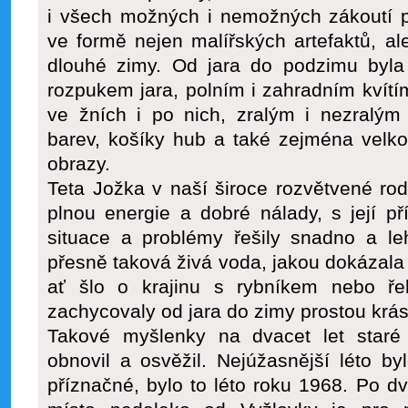
i všech možných i nemožných zákoutí při
ve formě nejen malířských artefaktů, ale
dlouhé zimy. Od jara do podzimu byla 
rozpukem jara, polním i zahradním kvítím
ve žních i po nich, zralým i nezral
barev, košíky hub a také zejména velk
obrazy.
Teta Jožka v naší široce rozvětvené ro
plnou energie a dobré nálady, s její p
situace a problémy řešily snadno a leh
přesně taková živá voda, jakou dokázala 
ať šlo o krajinu s rybníkem nebo ře
zachycovaly od jara do zimy prostou krásu
Takové myšlenky na dvacet let staré
obnovil a osvěžil. Nejúžasnější léto b
příznačné, bylo to léto roku 1968. Po dv