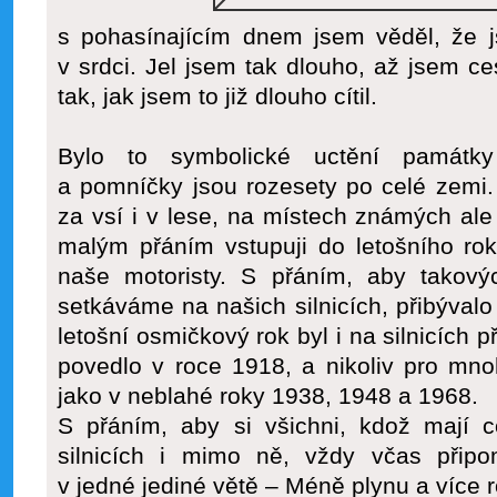
s pohasínajícím dnem jsem věděl, že js
v srdci. Jel jsem tak dlouho, až jsem ce
tak, jak jsem to již dlouho cítil.
Bylo to symbolické uctění památky
a pomníčky jsou rozesety po celé zemi.
za vsí i v lese, na místech známých ale
malým přáním vstupuji do letošního ro
naše motoristy. S přáním, aby takov
setkáváme na našich silnicích, přibýval
letošní osmičkový rok byl i na silnicích 
povedlo v roce 1918, a nikoliv pro mn
jako v neblahé roky 1938, 1948 a 1968.
S přáním, aby si všichni, kdož mají c
silnicích i mimo ně, vždy včas připo
v jedné jediné větě – Méně plynu a více 