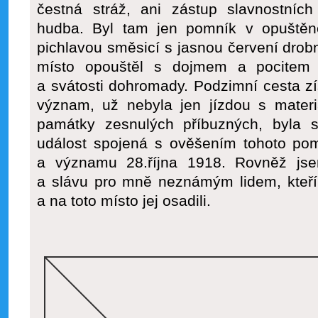
čestná stráž, ani zástup slavnostních
hudba. Byl tam jen pomník v opuštěn
pichlavou směsicí s jasnou červení drob
místo opouštěl s dojmem a pocitem 
a svátosti dohromady. Podzimní cesta z
význam, už nebyla jen jízdou s mater
památky zesnulých příbuzných, byla 
událost spojená s ověšením tohoto pom
a významu 28.října 1918. Rovněž jse
a slávu pro mně neznámým lidem, kteří
a na toto místo jej osadili.