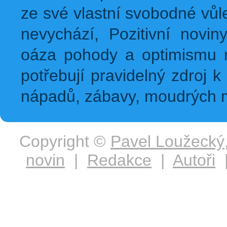
ze své vlastní svobodné vůl
nevychází, Pozitivní novin
oáza pohody a optimismu na
potřebují pravidelný zdroj k 
nápadů, zábavy, moudrých m
Copyright ©
Pavel Loužecký
novin
|
Redakce
|
Autoři