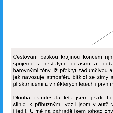
Cestování českou krajinou koncem říjn
spojeno s nestálým počasím a podz
barevnými tóny již překryt zádumčivou 
jež navozuje atmosféru blížící se zimy a
plískanicemi a v některých letech i prvn
Dlouhá osmdesátá léta jsem jezdil t
silnici k příbuzným. Vozil jsem v autě v
i jedlí. U mě na zahradě
jsem tohoto chv