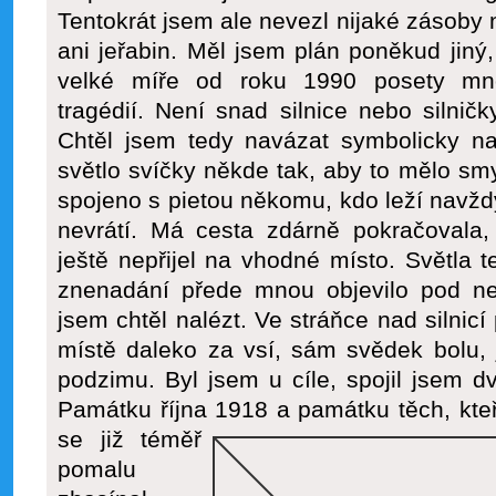
Tentokrát jsem ale nevezl nijaké zásoby 
ani jeřabin. Měl jsem plán poněkud jiný,
velké míře od roku 1990 posety mn
tragédií. Není snad silnice nebo silnič
Chtěl jsem tedy navázat symbolicky na 
světlo svíčky někde tak, aby to mělo smys
spojeno s pietou někomu, kdo leží navždy
nevrátí. Má cesta zdárně pokračovala,
ještě nepřijel na vhodné místo. Světla t
znenadání přede mnou objevilo pod ne
jsem chtěl nalézt. Ve stráňce nad siln
místě daleko za vsí, sám svědek bolu, 
podzimu. Byl jsem u cíle, spojil jsem dv
Památku října 1918 a památku těch,
kte
se již téměř
pomalu