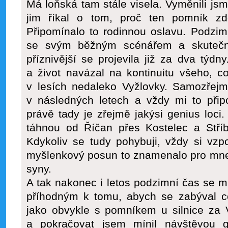
Má loňská tam stále visela. Vyměnili jsm
jim říkal o tom, proč ten pomník z
Připomínalo to rodinnou oslavu. Podzim
se svým běžným scénářem a skuteč
příznivější se projevila již za dva týd
a život navázal na kontinuitu všeho, c
v lesích nedaleko Vyžlovky. Samozřej
v následných letech a vždy mi to přip
právě tady je zřejmě jakýsi genius loci.
táhnou od Říčan přes Kostelec a Stříb
Kdykoliv se tudy pohybuji, vždy si vzp
myšlenkový posun to znamenalo pro mne 
syny.
A tak nakonec i letos podzimní čas se mi
příhodným k tomu, abych se zabýval 
jako obvykle s pomníkem u silnice za 
a pokračovat jsem mínil návštěvou g