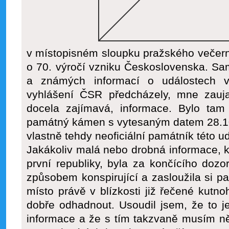
v místopisném sloupku pražského večern
o 70. výročí vzniku Československa. S
a známých informací o událostech v
vyhlášení ČSR předcházely, mne zauja
docela zajímavá, informace. Bylo ta
památný kámen s vytesaným datem 28.10.1
vlastně tehdy neoficiální památník této ud
Jakákoliv malá nebo drobná informace, kt
první republiky, byla za končícího doz
způsobem konspirující a zasloužila si p
místo právě v blízkosti již řečené kutno
dobře odhadnout. Usoudil jsem, že to 
informace a že s tím takzvaně musím ně